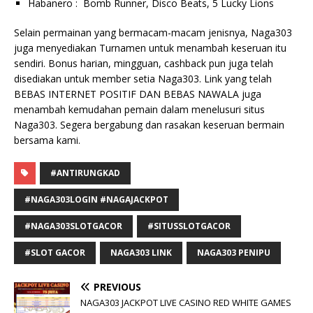
Habanero : Bomb Runner, Disco Beats, 5 Lucky Lions
Selain permainan yang bermacam-macam jenisnya, Naga303
juga menyediakan Turnamen untuk menambah keseruan itu
sendiri. Bonus harian, mingguan, cashback pun juga telah
disediakan untuk member setia Naga303. Link yang telah
BEBAS INTERNET POSITIF DAN BEBAS NAWALA juga
menambah kemudahan pemain dalam menelusuri situs
Naga303. Segera bergabung dan rasakan keseruan bermain
bersama kami.
#ANTIRUNGKAD
#NAGA303LOGIN #NAGAJACKPOT
#NAGA303SLOTGACOR
#SITUSSLOTGACOR
#SLOT GACOR
NAGA303 LINK
NAGA303 PENIPU
PREVIOUS
NAGA303 JACKPOT LIVE CASINO RED WHITE GAMES