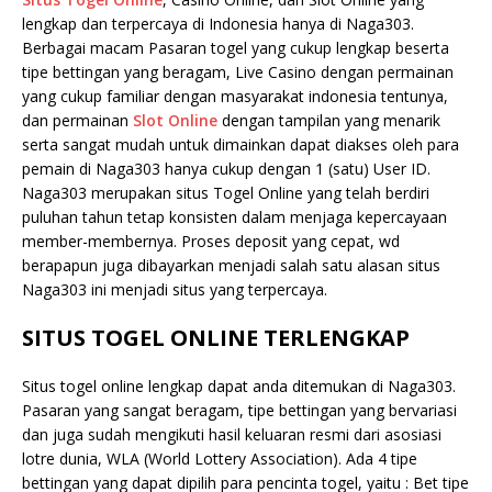
lengkap dan terpercaya di Indonesia hanya di Naga303.
Berbagai macam Pasaran togel yang cukup lengkap beserta
tipe bettingan yang beragam, Live Casino dengan permainan
yang cukup familiar dengan masyarakat indonesia tentunya,
dan permainan
Slot Online
dengan tampilan yang menarik
serta sangat mudah untuk dimainkan dapat diakses oleh para
pemain di Naga303 hanya cukup dengan 1 (satu) User ID.
Naga303 merupakan situs Togel Online yang telah berdiri
puluhan tahun tetap konsisten dalam menjaga kepercayaan
member-membernya. Proses deposit yang cepat, wd
berapapun juga dibayarkan menjadi salah satu alasan situs
Naga303 ini menjadi situs yang terpercaya.
SITUS TOGEL ONLINE TERLENGKAP
Situs togel online lengkap dapat anda ditemukan di Naga303.
Pasaran yang sangat beragam, tipe bettingan yang bervariasi
dan juga sudah mengikuti hasil keluaran resmi dari asosiasi
lotre dunia, WLA (World Lottery Association). Ada 4 tipe
bettingan yang dapat dipilih para pencinta togel, yaitu : Bet tipe