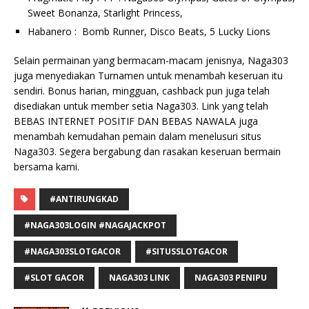
Sweet Bonanza, Starlight Princess,
Habanero : Bomb Runner, Disco Beats, 5 Lucky Lions
Selain permainan yang bermacam-macam jenisnya, Naga303
juga menyediakan Turnamen untuk menambah keseruan itu
sendiri. Bonus harian, mingguan, cashback pun juga telah
disediakan untuk member setia Naga303. Link yang telah
BEBAS INTERNET POSITIF DAN BEBAS NAWALA juga
menambah kemudahan pemain dalam menelusuri situs
Naga303. Segera bergabung dan rasakan keseruan bermain
bersama kami.
#ANTIRUNGKAD
#NAGA303LOGIN #NAGAJACKPOT
#NAGA303SLOTGACOR
#SITUSSLOTGACOR
#SLOT GACOR
NAGA303 LINK
NAGA303 PENIPU