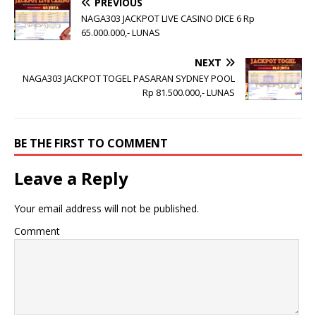
PREVIOUS
NAGA303 JACKPOT LIVE CASINO DICE 6 Rp
65.000.000,- LUNAS
NEXT
NAGA303 JACKPOT TOGEL PASARAN SYDNEY POOL
Rp 81.500.000,- LUNAS
BE THE FIRST TO COMMENT
Leave a Reply
Your email address will not be published.
Comment