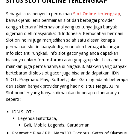
SITUS SLOT ONLINE TERLENGKAP
Sebagai situs penyedia permainan
Slot Online terlengkap
,
banyak jenis-jenis permainan slot dari berbagai provider
canggih bertaraf internasional yang tentunya juga banyak
digemari oleh masyarakat di Indonesia. Kemudahan bermain
Slot online ini juga menjadikan salah satu alasan kenapa
permainan slot ini banyak di gemari oleh berbagai kalangan.
Info slot anti rungkad, info slot gacor yang anda dapatkan
biasanya dalam forum-forum atau grup-grup slot bisa anda
mainkan juga permainannya di Naga303. Maxwin yang banyak
bertebaran di slot-slot gacor juga bisa anda dapatkan. IDN
SLOT, Pragmatic Play, iSoftbet, Joker Gaming adalah beberapa
dari sekian banyak provider yang hadir di situs Naga303 ini.
Slot populer yang banyak dimainkan beberapa diantaranya
seperti :
IDN SLOT :
Legenda Gatotkaca,
Bali, Mobile Legends, Garudaman
Pragmatic Play / PP : Naga303 Olympus, Gates of Olympus,