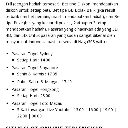
Full (dengan hadiah terbesar), Bet tipe Diskon (mendapatkan
diskon untuk setiap bet), Bet tipe BB Bolak Balik (jika result
terbalik dari bet pemain, masih mendapatkan hadiah), dan Bet
tipe Prize (bet yang keluar di prize 1, 2 ataupun 3 tetap
mendapatkan hadiah). Pasaran yang dihadirkan ada yang 3D,
4D, dan 5D. Untuk pasaran yang sudah sangat dikenal oleh
masyarakat Indonesia pasti tersedia di Naga303 yaitu :
Pasaran Togel Sydney
Setiap Hari : 14.00
Pasaran Togel Singapore
Senin & Kamis : 17.35
Rabu, Sabtu & Minggu : 17.40
Pasaran Togel Hongkong
Setiap Hari : 23.00
Pasaran Togel Toto Macau
5 Kali tayangan Live Youtube : 13.00 | 16.00 | 19.00 |
22.00 | 00.00