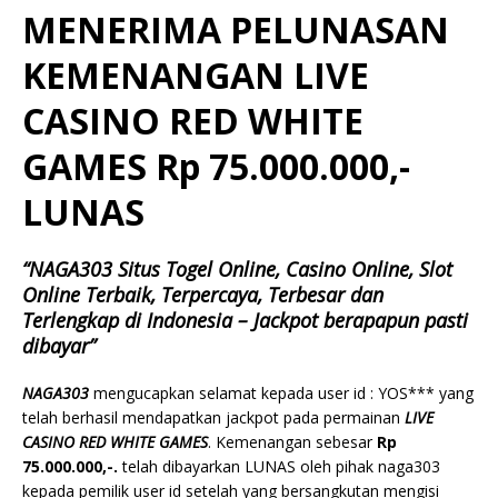
MENERIMA PELUNASAN
KEMENANGAN LIVE
CASINO RED WHITE
GAMES Rp 75.000.000,-
LUNAS
“NAGA303 Situs Togel Online, Casino Online, Slot
Online Terbaik, Terpercaya, Terbesar dan
Terlengkap di Indonesia – Jackpot berapapun pasti
dibayar”
NAGA303
mengucapkan selamat kepada user id : YOS*** yang
telah berhasil mendapatkan jackpot pada permainan
LIVE
CASINO
RED WHITE GAMES
. Kemenangan sebesar
Rp
75.000.000,-.
telah dibayarkan LUNAS oleh pihak naga303
kepada pemilik user id setelah yang bersangkutan mengisi