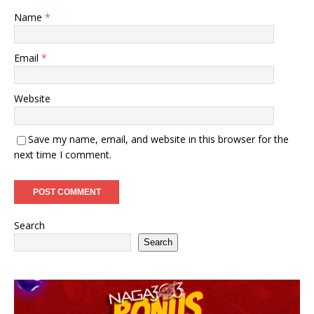
Name
*
Email
*
Website
Save my name, email, and website in this browser for the
next time I comment.
Search
Search