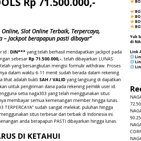
LS Rp 71.500.000,-
BO
BO
BO
BO
BO
Online, Slot Online Terbaik, Terpercaya,
Yuk b
a – Jackpot berapapun pasti dibayar”
di N
 id :
DIN***
yang telah berhasil mendapatkan jackpot pada
Link 
Li
ngan sebesar
Rp 71.500.000,-.
telah dibayarkan LUNAS
Li
etelah yang bersangkutan mengisi formulir withdraw. Proses
Lin
anya dalam waktu 6-11 menit sudah berada dalam rekening
a lihat adalah bukti
SAH / VALID
yang langsung di dapatkan
akan untuk pengiriman dana pada rekening pemilik user id.
Re
engguna setia naga303 yang telah menggunakan situs
NAGA
tinya membayar semua kemenangan member hingga lunas.
72.5
3 TERPERCAYA” sudah sangat melekat. puluhan hingga
NAGA
enggunakan situs terbesar dan terbaik di Indonesia ini.
90.2
enangan anda berapapun PASTI dibayarkan hingga lunas.
NAGA
CORN
RUS DI KETAHUI
NAGA