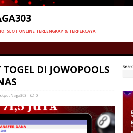
AGA303
INO, SLOT ONLINE TERLENGKAP & TERPERCAYA
T TOGEL DI JOWOPOOLS
Sear
UNAS
Jackpot Naga303
0