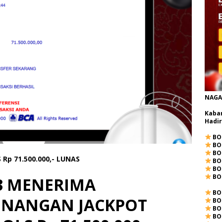
NAGA
Kaba
Hadir
BO
BO
BO
p 71.500.000,- LUNAS
BO
BO
BO
3 MENERIMA
BO
ENANGAN JACKPOT
BO
BO
BO