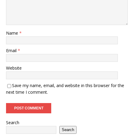
Name
*
Email
*
Website
Save my name, email, and website in this browser for the
next time I comment.
Search
Search