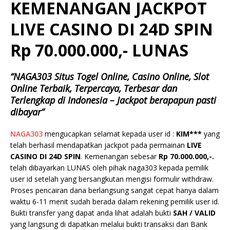
KEMENANGAN JACKPOT
LIVE CASINO DI 24D SPIN
Rp 70.000.000,- LUNAS
“NAGA303 Situs Togel Online, Casino Online, Slot
Online Terbaik, Terpercaya, Terbesar dan
Terlengkap di Indonesia – Jackpot berapapun pasti
dibayar”
NAGA303
mengucapkan selamat kepada user id :
KIM***
yang
telah berhasil mendapatkan jackpot pada permainan
LIVE
CASINO DI 24D SPIN
. Kemenangan sebesar
Rp 70.000.000,-.
telah dibayarkan LUNAS oleh pihak naga303 kepada pemilik
user id setelah yang bersangkutan mengisi formulir withdraw.
Proses pencairan dana berlangsung sangat cepat hanya dalam
waktu 6-11 menit sudah berada dalam rekening pemilik user id.
Bukti transfer yang dapat anda lihat adalah bukti
SAH / VALID
yang langsung di dapatkan melalui bukti transaksi dari Bank