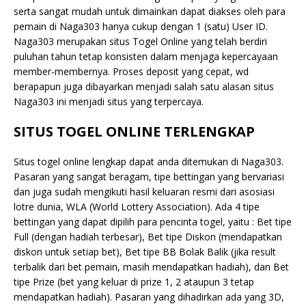
serta sangat mudah untuk dimainkan dapat diakses oleh para
pemain di Naga303 hanya cukup dengan 1 (satu) User ID.
Naga303 merupakan situs Togel Online yang telah berdiri
puluhan tahun tetap konsisten dalam menjaga kepercayaan
member-membernya. Proses deposit yang cepat, wd
berapapun juga dibayarkan menjadi salah satu alasan situs
Naga303 ini menjadi situs yang terpercaya.
SITUS TOGEL ONLINE TERLENGKAP
Situs togel online lengkap dapat anda ditemukan di Naga303.
Pasaran yang sangat beragam, tipe bettingan yang bervariasi
dan juga sudah mengikuti hasil keluaran resmi dari asosiasi
lotre dunia, WLA (World Lottery Association). Ada 4 tipe
bettingan yang dapat dipilih para pencinta togel, yaitu : Bet tipe
Full (dengan hadiah terbesar), Bet tipe Diskon (mendapatkan
diskon untuk setiap bet), Bet tipe BB Bolak Balik (jika result
terbalik dari bet pemain, masih mendapatkan hadiah), dan Bet
tipe Prize (bet yang keluar di prize 1, 2 ataupun 3 tetap
mendapatkan hadiah). Pasaran yang dihadirkan ada yang 3D,