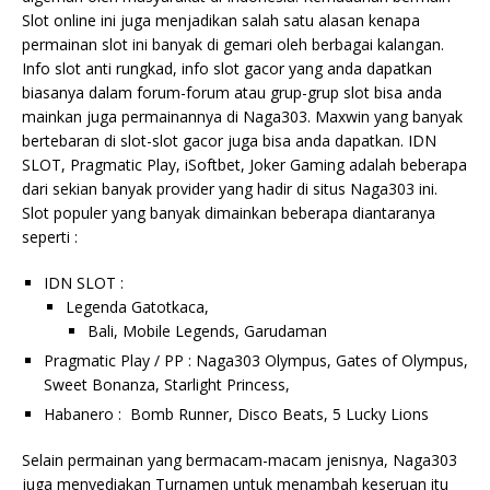
Slot online ini juga menjadikan salah satu alasan kenapa
permainan slot ini banyak di gemari oleh berbagai kalangan.
Info slot anti rungkad, info slot gacor yang anda dapatkan
biasanya dalam forum-forum atau grup-grup slot bisa anda
mainkan juga permainannya di Naga303. Maxwin yang banyak
bertebaran di slot-slot gacor juga bisa anda dapatkan. IDN
SLOT, Pragmatic Play, iSoftbet, Joker Gaming adalah beberapa
dari sekian banyak provider yang hadir di situs Naga303 ini.
Slot populer yang banyak dimainkan beberapa diantaranya
seperti :
IDN SLOT :
Legenda Gatotkaca,
Bali, Mobile Legends, Garudaman
Pragmatic Play / PP : Naga303 Olympus, Gates of Olympus,
Sweet Bonanza, Starlight Princess,
Habanero : Bomb Runner, Disco Beats, 5 Lucky Lions
Selain permainan yang bermacam-macam jenisnya, Naga303
juga menyediakan Turnamen untuk menambah keseruan itu