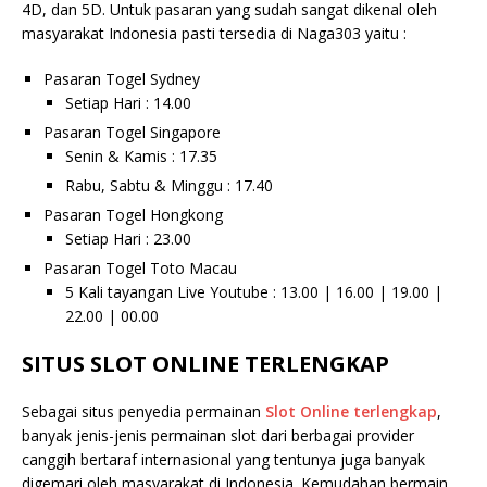
4D, dan 5D. Untuk pasaran yang sudah sangat dikenal oleh
masyarakat Indonesia pasti tersedia di Naga303 yaitu :
Pasaran Togel Sydney
Setiap Hari : 14.00
Pasaran Togel Singapore
Senin & Kamis : 17.35
Rabu, Sabtu & Minggu : 17.40
Pasaran Togel Hongkong
Setiap Hari : 23.00
Pasaran Togel Toto Macau
5 Kali tayangan Live Youtube : 13.00 | 16.00 | 19.00 |
22.00 | 00.00
SITUS SLOT ONLINE TERLENGKAP
Sebagai situs penyedia permainan
Slot Online terlengkap
,
banyak jenis-jenis permainan slot dari berbagai provider
canggih bertaraf internasional yang tentunya juga banyak
digemari oleh masyarakat di Indonesia. Kemudahan bermain