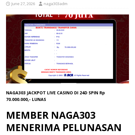
June 27, 2026
naga303adm
NAGA303 JACKPOT LIVE CASINO DI 24D SPIN Rp
70.000.000,- LUNAS
MEMBER NAGA303
MENERIMA PELUNASAN