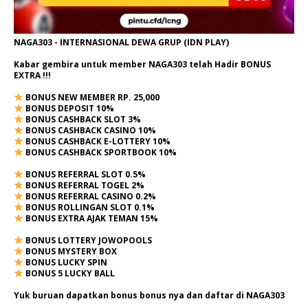
NAGA303 - INTERNASIONAL DEWA GRUP (IDN PLAY)
Kabar gembira untuk member NAGA303 telah Hadir BONUS
EXTRA !!!
BONUS NEW MEMBER RP. 25,000
BONUS DEPOSIT 10%
BONUS CASHBACK SLOT 3%
BONUS CASHBACK CASINO 10%
BONUS CASHBACK E-LOTTERY 10%
BONUS CASHBACK SPORTBOOK 10%
BONUS REFERRAL SLOT 0.5%
BONUS REFERRAL TOGEL 2%
BONUS REFERRAL CASINO 0.2%
BONUS ROLLINGAN SLOT 0.1%
BONUS EXTRA AJAK TEMAN 15%
BONUS LOTTERY JOWOPOOLS
BONUS MYSTERY BOX
BONUS LUCKY SPIN
BONUS 5 LUCKY BALL
Yuk buruan dapatkan bonus bonus nya dan daftar di NAGA303