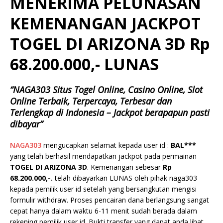
MENERIMA PELUNASAN
KEMENANGAN JACKPOT
TOGEL DI ARIZONA 3D Rp
68.200.000,- LUNAS
“NAGA303 Situs Togel Online, Casino Online, Slot
Online Terbaik, Terpercaya, Terbesar dan
Terlengkap di Indonesia – Jackpot berapapun pasti
dibayar”
NAGA303
mengucapkan selamat kepada user id :
BAL***
yang telah berhasil mendapatkan jackpot pada permainan
TOGEL DI ARIZONA 3D
. Kemenangan sebesar
Rp
68.200.000,-.
telah dibayarkan LUNAS oleh pihak naga303
kepada pemilik user id setelah yang bersangkutan mengisi
formulir withdraw. Proses pencairan dana berlangsung sangat
cepat hanya dalam waktu 6-11 menit sudah berada dalam
rekening pemilik user id. Bukti transfer yang dapat anda lihat