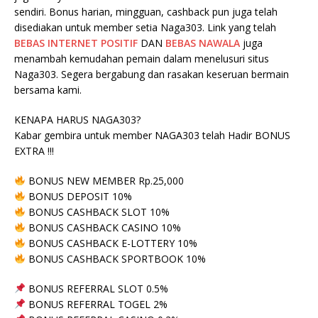
sendiri. Bonus harian, mingguan, cashback pun juga telah
disediakan untuk member setia Naga303. Link yang telah
BEBAS INTERNET
POSITIF
DAN
BEBAS NAWALA
juga
menambah kemudahan pemain dalam menelusuri situs
Naga303. Segera bergabung dan rasakan keseruan bermain
bersama kami.
KENAPA HARUS NAGA303?
Kabar gembira untuk member NAGA303 telah Hadir BONUS
EXTRA !!!
BONUS NEW MEMBER Rp.25,000
BONUS DEPOSIT 10%
BONUS CASHBACK SLOT 10%
BONUS CASHBACK CASINO 10%
BONUS CASHBACK E-LOTTERY 10%
BONUS CASHBACK SPORTBOOK 10%
BONUS REFERRAL SLOT 0.5%
BONUS REFERRAL TOGEL 2%