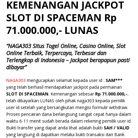
KEMENANGAN JACKPOT
SLOT DI SPACEMAN Rp
71.000.000,- LUNAS
“NAGA303 Situs Togel Online, Casino Online, Slot
Online Terbaik, Terpercaya, Terbesar dan
Terlengkap di Indonesia – Jackpot berapapun pasti
dibayar”
NAGA303
mengucapkan selamat kepada user id :
SAM***
yang telah berhasil mendapatkan jackpot pada permainan
SLOT DI SPACEMAN
. Kemenangan sebesar
Rp 71.000.000,-.
telah dibayarkan LUNAS oleh pihak naga303 kepada pemilik
user id setelah yang bersangkutan mengisi formulir withdraw.
Proses pencairan dana berlangsung sangat cepat hanya dalam
waktu 6-11 menit sudah berada dalam rekening pemilik user id.
Bukti transfer yang dapat anda lihat adalah bukti
SAH / VALID
yang langsung di dapatkan melalui bukti transaksi dari Bank