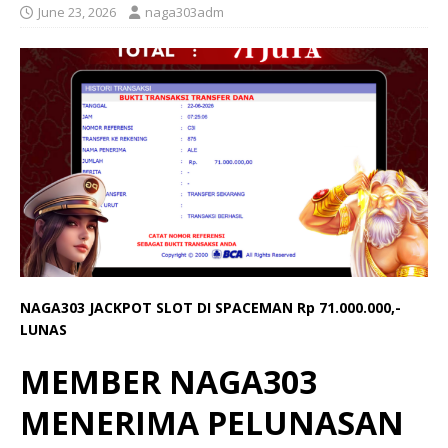
June 23, 2026
naga303adm
NAGA303 JACKPOT SLOT DI SPACEMAN Rp 71.000.000,-
LUNAS
MEMBER NAGA303
MENERIMA PELUNASAN