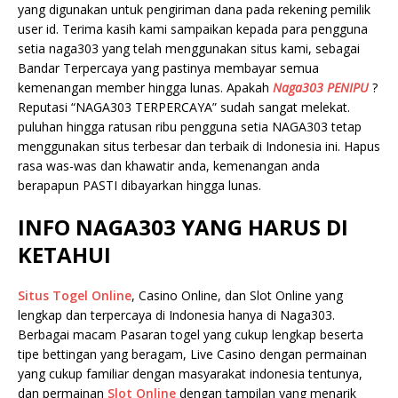
yang digunakan untuk pengiriman dana pada rekening pemilik
user id. Terima kasih kami sampaikan kepada para pengguna
setia naga303 yang telah menggunakan situs kami, sebagai
Bandar Terpercaya yang pastinya membayar semua
kemenangan member hingga lunas. Apakah
Naga303
PENIPU
?
Reputasi “NAGA303 TERPERCAYA” sudah sangat melekat.
puluhan hingga ratusan ribu pengguna setia NAGA303 tetap
menggunakan situs terbesar dan terbaik di Indonesia ini. Hapus
rasa was-was dan khawatir anda, kemenangan anda
berapapun PASTI dibayarkan hingga lunas.
INFO NAGA303 YANG HARUS DI
KETAHUI
Situs Togel Online
, Casino Online, dan Slot Online yang
lengkap dan terpercaya di Indonesia hanya di Naga303.
Berbagai macam Pasaran togel yang cukup lengkap beserta
tipe bettingan yang beragam, Live Casino dengan permainan
yang cukup familiar dengan masyarakat indonesia tentunya,
dan permainan
Slot Online
dengan tampilan yang menarik