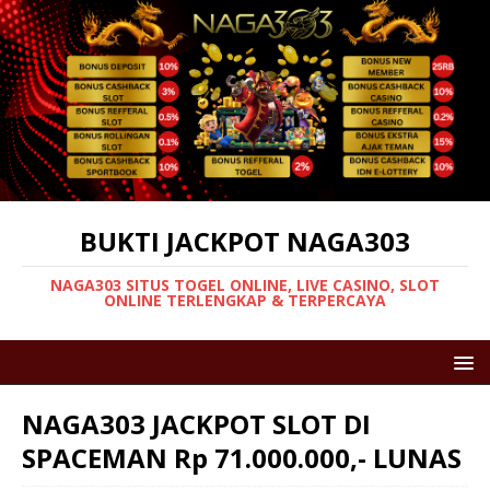
BUKTI JACKPOT NAGA303
NAGA303 SITUS TOGEL ONLINE, LIVE CASINO, SLOT
ONLINE TERLENGKAP & TERPERCAYA
NAGA303 JACKPOT SLOT DI
SPACEMAN Rp 71.000.000,- LUNAS