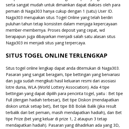
serta sangat mudah untuk dimainkan dapat diakses oleh para
pemain di Naga303 hanya cukup dengan 1 (satu) User ID.
Naga303 merupakan situs Togel Online yang telah berdiri
puluhan tahun tetap konsisten dalam menjaga kepercayaan
member-membernya. Proses deposit yang cepat, wd
berapapun juga dibayarkan menjadi salah satu alasan situs
Naga303 ini menjadi situs yang terpercaya.
SITUS TOGEL ONLINE TERLENGKAP
Situs togel online lengkap dapat anda ditemukan di Naga303.
Pasaran yang sangat beragam, tipe bettingan yang bervariasi
dan juga sudah mengikuti hasil keluaran resmi dari asosiasi
lotre dunia, WLA (World Lottery Association). Ada 4 tipe
bettingan yang dapat dipilih para pencinta togel, yaitu : Bet tipe
Full (dengan hadiah terbesar), Bet tipe Diskon (mendapatkan
diskon untuk setiap bet), Bet tipe BB Bolak Balik (jika result
terbalik dari bet pemain, masih mendapatkan hadiah), dan Bet
tipe Prize (bet yang keluar di prize 1, 2 ataupun 3 tetap
mendapatkan hadiah). Pasaran yang dihadirkan ada yang 3D,