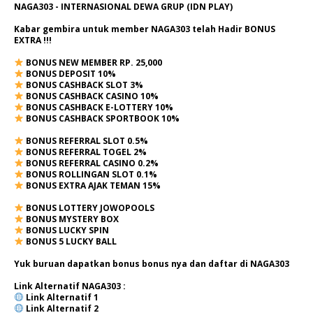
NAGA303 - INTERNASIONAL DEWA GRUP (IDN PLAY)
Kabar gembira untuk member NAGA303 telah Hadir BONUS
EXTRA !!!
BONUS NEW MEMBER RP. 25,000
BONUS DEPOSIT 10%
BONUS CASHBACK SLOT 3%
BONUS CASHBACK CASINO 10%
BONUS CASHBACK E-LOTTERY 10%
BONUS CASHBACK SPORTBOOK 10%
BONUS REFERRAL SLOT 0.5%
BONUS REFERRAL TOGEL 2%
BONUS REFERRAL CASINO 0.2%
BONUS ROLLINGAN SLOT 0.1%
BONUS EXTRA AJAK TEMAN 15%
BONUS LOTTERY JOWOPOOLS
BONUS MYSTERY BOX
BONUS LUCKY SPIN
BONUS 5 LUCKY BALL
Yuk buruan dapatkan bonus bonus nya dan daftar di NAGA303
Link Alternatif NAGA303 :
Link Alternatif
1
Link Alternatif
2