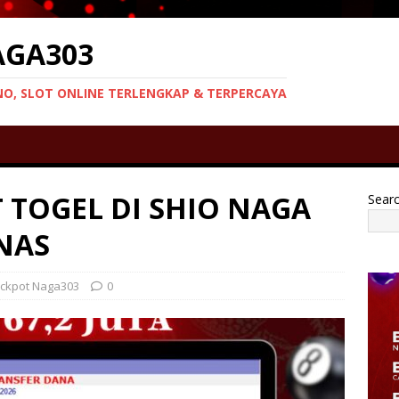
AGA303
INO, SLOT ONLINE TERLENGKAP & TERPERCAYA
 TOGEL DI SHIO NAGA
Sear
UNAS
Jackpot Naga303
0