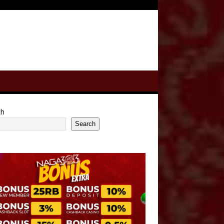
ch
Search