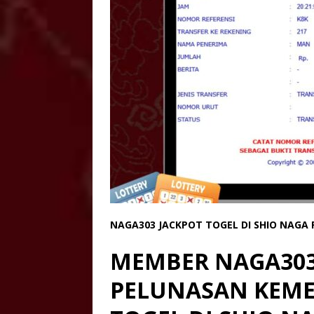
NAGA303 JACKPOT TOGEL DI
SHIO NAGA
R
MEMBER NAGA30
PELUNASAN KEM