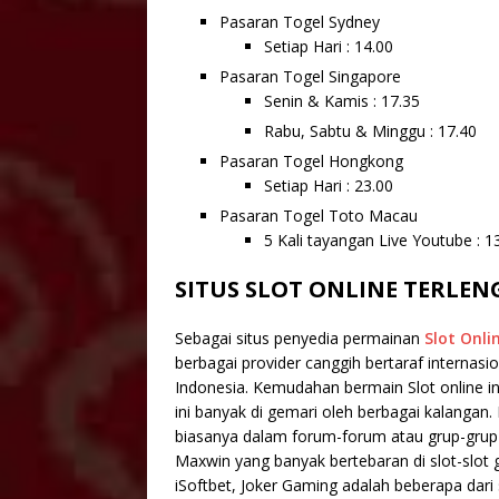
Pasaran Togel Sydney
Setiap Hari : 14.00
Pasaran Togel Singapore
Senin & Kamis : 17.35
Rabu, Sabtu & Minggu : 17.40
Pasaran Togel Hongkong
Setiap Hari : 23.00
Pasaran Togel Toto Macau
5 Kali tayangan Live Youtube : 1
SITUS SLOT ONLINE TERLEN
Sebagai situs penyedia permainan
Slot Onli
berbagai provider canggih bertaraf internas
Indonesia. Kemudahan bermain Slot online in
ini banyak di gemari oleh berbagai kalangan. 
biasanya dalam forum-forum atau grup-grup
Maxwin yang banyak bertebaran di slot-slot 
iSoftbet, Joker Gaming adalah beberapa dari s