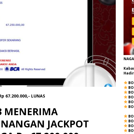
NAGA
Kaba
Hadir
BO
BO
BO
p 67.200.000,- LUNAS
BO
BO
BO
3 MENERIMA
BO
ENANGAN JACKPOT
BO
BO
BO