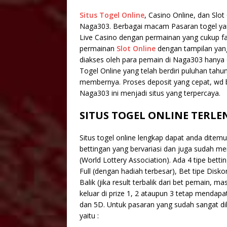
Situs Togel Online
, Casino Online, dan Slot
Naga303. Berbagai macam Pasaran togel yan
Live Casino dengan permainan yang cukup fa
permainan
Slot Online
dengan tampilan yan
diakses oleh para pemain di Naga303 hanya 
Togel Online yang telah berdiri puluhan ta
membernya. Proses deposit yang cepat, wd b
Naga303 ini menjadi situs yang terpercaya.
SITUS TOGEL ONLINE TERL
Situs togel online lengkap dapat anda ditem
bettingan yang bervariasi dan juga sudah meng
(World Lottery Association). Ada 4 tipe bettin
Full (dengan hadiah terbesar), Bet tipe Disk
Balik (jika result terbalik dari bet pemain, 
keluar di prize 1, 2 ataupun 3 tetap mendap
dan 5D. Untuk pasaran yang sudah sangat di
yaitu :