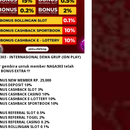
303 - INTERNASIONAL DEWA GRUP (IDN PLAY)
r gembira untuk member NAGA303 telah
 BONUS EXTRA !!!
NUS NEW MEMBER RP. 25,000
NUS DEPOSIT 10%
NUS CASHBACK SLOT 3%
NUS CASHBACK CASINO 10%
NUS CASHBACK E-LOTTERY 10%
NUS CASHBACK SPORTBOOK 10%
NUS REFERRAL SLOT 0.5%
NUS REFERRAL TOGEL 2%
NUS REFERRAL CASINO 0.2%
NUS ROLLINGAN SLOT 0.1%