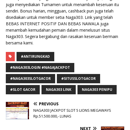
juga menyediakan Turnamen untuk menambah keseruan itu
sendiri. Bonus harian, mingguan, cashback pun juga telah
disediakan untuk member setia Naga303. Link yang telah
BEBAS INTERNET POSITIF DAN BEBAS NAWALA juga
menambah kemudahan pemain dalam menelusuri situs
Naga303. Segera bergabung dan rasakan keseruan bermain
bersama kami.
#ANTIRUNGKAD
#NAGA303LOGIN #NAGAJACKPOT
#NAGA303SLOTGACOR
#SITUSSLOTGACOR
#SLOT GACOR
NAGA303 LINK
NAGA303 PENIPU
PREVIOUS
NAGA303 JACKPOT SLOT 5 LIONS MEGAWAYS
Rp.51.500.000,- LUNAS
NEXT