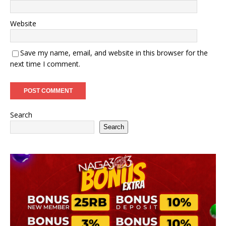
Website
Save my name, email, and website in this browser for the
next time I comment.
Search
Search