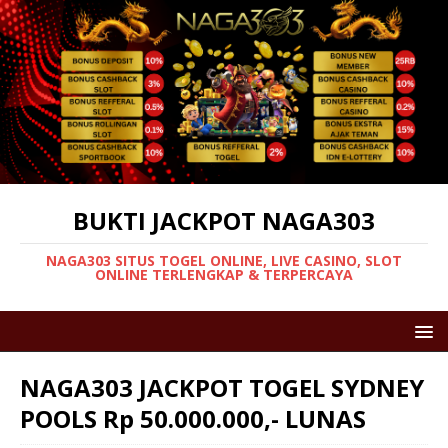
BUKTI JACKPOT NAGA303
NAGA303 SITUS TOGEL ONLINE, LIVE CASINO, SLOT
ONLINE TERLENGKAP & TERPERCAYA
NAGA303 JACKPOT TOGEL SYDNEY
POOLS Rp 50.000.000,- LUNAS