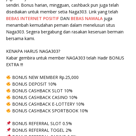
sendiri. Bonus harian, mingguan, cashback pun juga telah
disediakan untuk member setia Naga303. Link yang telah
BEBAS INTERNET
POSITIF
DAN
BEBAS NAWALA
juga
menambah kemudahan pemain dalam menelusuri situs
Naga303. Segera bergabung dan rasakan keseruan bermain
bersama kami.
KENAPA HARUS NAGA303?
Kabar gembira untuk member NAGA303 telah Hadir BONUS
EXTRA !!!
BONUS NEW MEMBER Rp.25,000
BONUS DEPOSIT 10%
BONUS CASHBACK SLOT 10%
BONUS CASHBACK CASINO 10%
BONUS CASHBACK E-LOTTERY 10%
BONUS CASHBACK SPORTBOOK 10%
BONUS REFERRAL SLOT 0.5%
BONUS REFERRAL TOGEL 2%