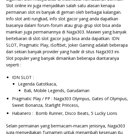
Slot online ini juga menjadikan salah satu alasan kenapa
permainan slot ini banyak di gemari oleh berbagai kalangan.
Info slot anti rungkad, info slot gacor yang anda dapatkan
biasanya dalam forum-forum atau grup-grup slot bisa anda
mainkan juga permainannya di Naga303. Maxwin yang banyak
bertebaran di slot-slot gacor juga bisa anda dapatkan. IDN
SLOT, Pragmatic Play, iSoftbet, Joker Gaming adalah beberapa
dari sekian banyak provider yang hadir di situs Naga303 ini.
Slot populer yang banyak dimainkan beberapa diantaranya
seperti :
IDN SLOT :
Legenda Gatotkaca,
Bali, Mobile Legends, Garudaman
Pragmatic Play / PP : Naga303 Olympus, Gates of Olympus,
Sweet Bonanza, Starlight Princess,
Habanero : Bomb Runner, Disco Beats, 5 Lucky Lions
Selain permainan yang bermacam-macam jenisnya, Naga303
juga menyediakan Turnamen untuk menambah keseruan itu