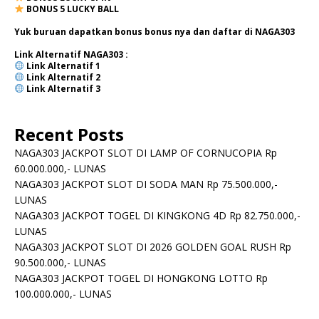
BONUS 5 LUCKY BALL
Yuk buruan dapatkan bonus bonus nya dan daftar di NAGA303
Link Alternatif NAGA303 :
Link Alternatif
1
Link Alternatif
2
Link Alternatif 3
Recent Posts
NAGA303 JACKPOT SLOT DI LAMP OF CORNUCOPIA Rp
60.000.000,- LUNAS
NAGA303 JACKPOT SLOT DI SODA MAN Rp 75.500.000,-
LUNAS
NAGA303 JACKPOT TOGEL DI KINGKONG 4D Rp 82.750.000,-
LUNAS
NAGA303 JACKPOT SLOT DI 2026 GOLDEN GOAL RUSH Rp
90.500.000,- LUNAS
NAGA303 JACKPOT TOGEL DI HONGKONG LOTTO Rp
100.000.000,- LUNAS