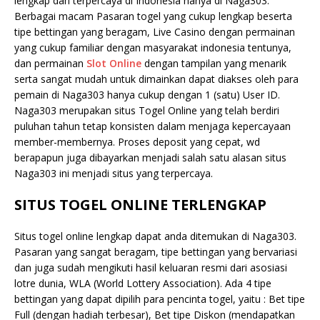
lengkap dan terpercaya di Indonesia hanya di Naga303.
Berbagai macam Pasaran togel yang cukup lengkap beserta
tipe bettingan yang beragam, Live Casino dengan permainan
yang cukup familiar dengan masyarakat indonesia tentunya,
dan permainan
Slot Online
dengan tampilan yang menarik
serta sangat mudah untuk dimainkan dapat diakses oleh para
pemain di Naga303 hanya cukup dengan 1 (satu) User ID.
Naga303 merupakan situs Togel Online yang telah berdiri
puluhan tahun tetap konsisten dalam menjaga kepercayaan
member-membernya. Proses deposit yang cepat, wd
berapapun juga dibayarkan menjadi salah satu alasan situs
Naga303 ini menjadi situs yang terpercaya.
SITUS TOGEL ONLINE TERLENGKAP
Situs togel online lengkap dapat anda ditemukan di Naga303.
Pasaran yang sangat beragam, tipe bettingan yang bervariasi
dan juga sudah mengikuti hasil keluaran resmi dari asosiasi
lotre dunia, WLA (World Lottery Association). Ada 4 tipe
bettingan yang dapat dipilih para pencinta togel, yaitu : Bet tipe
Full (dengan hadiah terbesar), Bet tipe Diskon (mendapatkan