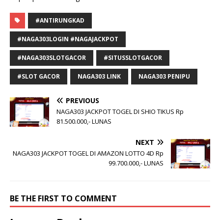
#ANTIRUNGKAD
#NAGA303LOGIN #NAGAJACKPOT
#NAGA303SLOTGACOR
#SITUSSLOTGACOR
#SLOT GACOR
NAGA303 LINK
NAGA303 PENIPU
PREVIOUS
NAGA303 JACKPOT TOGEL DI SHIO TIKUS Rp
81.500.000,- LUNAS
NEXT
NAGA303 JACKPOT TOGEL DI AMAZON LOTTO 4D Rp
99.700.000,- LUNAS
BE THE FIRST TO COMMENT