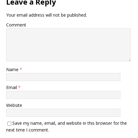
Leave a Reply
Your email address will not be published.
Comment
Name
*
Email
*
Website
Save my name, email, and website in this browser for the
next time I comment.