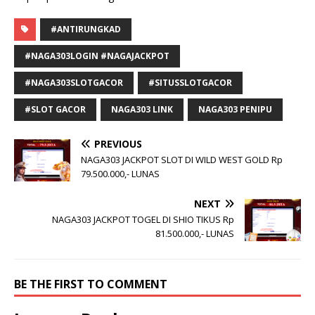
#ANTIRUNGKAD
#NAGA303LOGIN #NAGAJACKPOT
#NAGA303SLOTGACOR
#SITUSSLOTGACOR
#SLOT GACOR
NAGA303 LINK
NAGA303 PENIPU
PREVIOUS
NAGA303 JACKPOT SLOT DI WILD WEST GOLD Rp
79.500.000,- LUNAS
NEXT
NAGA303 JACKPOT TOGEL DI SHIO TIKUS Rp
81.500.000,- LUNAS
BE THE FIRST TO COMMENT