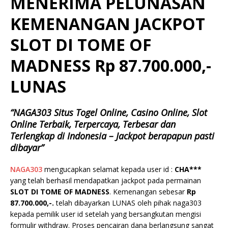
MENERIMA PELUNASAN
KEMENANGAN JACKPOT
SLOT DI TOME OF
MADNESS Rp 87.700.000,-
LUNAS
“NAGA303 Situs Togel Online, Casino Online, Slot
Online Terbaik, Terpercaya, Terbesar dan
Terlengkap di Indonesia – Jackpot berapapun pasti
dibayar”
NAGA303
mengucapkan selamat kepada user id :
CHA***
yang telah berhasil mendapatkan jackpot pada permainan
SLOT DI TOME OF MADNESS
. Kemenangan sebesar
Rp
87.700.000
,-.
telah dibayarkan LUNAS oleh pihak naga303
kepada pemilik user id setelah yang bersangkutan mengisi
formulir withdraw. Proses pencairan dana berlangsung sangat