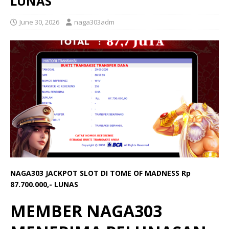
LUNAS
June 30, 2026
naga303adm
NAGA303 JACKPOT SLOT DI TOME OF MADNESS Rp
87.700.000,- LUNAS
MEMBER NAGA303