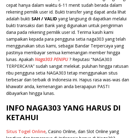
cepat hanya dalam waktu 6-11 menit sudah berada dalam
rekening pemilik user id. Bukti transfer yang dapat anda lihat
adalah bukti
SAH / VALID
yang langsung di dapatkan melalui
bukti transaksi dari Bank yang digunakan untuk pengiriman
dana pada rekening pemilik user id. Terima kasih kami
sampaikan kepada para pengguna setia naga303 yang telah
menggunakan situs kami, sebagai Bandar Terpercaya yang
pastinya membayar semua kemenangan member hingga
lunas. Apakah
Naga303
PENIPU
? Reputasi “NAGA303
TERPERCAYA” sudah sangat melekat. puluhan hingga ratusan
ribu pengguna setia NAGA303 tetap menggunakan situs
terbesar dan terbaik di Indonesia ini. Hapus rasa was-was dan
khawatir anda, kemenangan anda berapapun PASTI
dibayarkan hingga lunas.
INFO NAGA303 YANG HARUS DI
KETAHUI
Situs Togel Online
, Casino Online, dan Slot Online yang