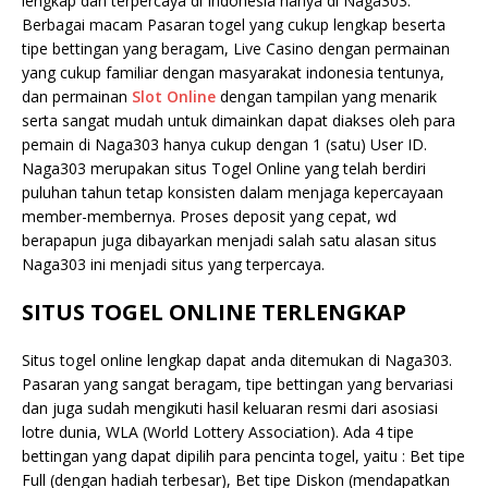
lengkap dan terpercaya di Indonesia hanya di Naga303.
Berbagai macam Pasaran togel yang cukup lengkap beserta
tipe bettingan yang beragam, Live Casino dengan permainan
yang cukup familiar dengan masyarakat indonesia tentunya,
dan permainan
Slot Online
dengan tampilan yang menarik
serta sangat mudah untuk dimainkan dapat diakses oleh para
pemain di Naga303 hanya cukup dengan 1 (satu) User ID.
Naga303 merupakan situs Togel Online yang telah berdiri
puluhan tahun tetap konsisten dalam menjaga kepercayaan
member-membernya. Proses deposit yang cepat, wd
berapapun juga dibayarkan menjadi salah satu alasan situs
Naga303 ini menjadi situs yang terpercaya.
SITUS TOGEL ONLINE TERLENGKAP
Situs togel online lengkap dapat anda ditemukan di Naga303.
Pasaran yang sangat beragam, tipe bettingan yang bervariasi
dan juga sudah mengikuti hasil keluaran resmi dari asosiasi
lotre dunia, WLA (World Lottery Association). Ada 4 tipe
bettingan yang dapat dipilih para pencinta togel, yaitu : Bet tipe
Full (dengan hadiah terbesar), Bet tipe Diskon (mendapatkan