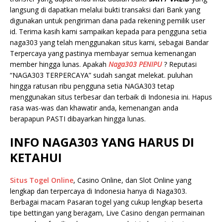
langsung di dapatkan melalui bukti transaksi dari Bank yang
digunakan untuk pengiriman dana pada rekening pemilik user
id. Terima kasih kami sampaikan kepada para pengguna setia
naga303 yang telah menggunakan situs kami, sebagai Bandar
Terpercaya yang pastinya membayar semua kemenangan
member hingga lunas. Apakah
Naga303
PENIPU
? Reputasi
“NAGA303 TERPERCAYA” sudah sangat melekat. puluhan
hingga ratusan ribu pengguna setia NAGA303 tetap
menggunakan situs terbesar dan terbaik di Indonesia ini. Hapus
rasa was-was dan khawatir anda, kemenangan anda
berapapun PASTI dibayarkan hingga lunas.
INFO NAGA303 YANG HARUS DI
KETAHUI
Situs Togel Online
, Casino Online, dan Slot Online yang
lengkap dan terpercaya di Indonesia hanya di Naga303.
Berbagai macam Pasaran togel yang cukup lengkap beserta
tipe bettingan yang beragam, Live Casino dengan permainan