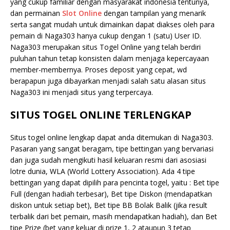
yang cukup familiar dengan masyarakat indonesia tentunya,
dan permainan
Slot Online
dengan tampilan yang menarik
serta sangat mudah untuk dimainkan dapat diakses oleh para
pemain di Naga303 hanya cukup dengan 1 (satu) User ID.
Naga303 merupakan situs Togel Online yang telah berdiri
puluhan tahun tetap konsisten dalam menjaga kepercayaan
member-membernya. Proses deposit yang cepat, wd
berapapun juga dibayarkan menjadi salah satu alasan situs
Naga303 ini menjadi situs yang terpercaya.
SITUS TOGEL ONLINE TERLENGKAP
Situs togel online lengkap dapat anda ditemukan di Naga303.
Pasaran yang sangat beragam, tipe bettingan yang bervariasi
dan juga sudah mengikuti hasil keluaran resmi dari asosiasi
lotre dunia, WLA (World Lottery Association). Ada 4 tipe
bettingan yang dapat dipilih para pencinta togel, yaitu : Bet tipe
Full (dengan hadiah terbesar), Bet tipe Diskon (mendapatkan
diskon untuk setiap bet), Bet tipe BB Bolak Balik (jika result
terbalik dari bet pemain, masih mendapatkan hadiah), dan Bet
tipe Prize (bet yang keluar di prize 1, 2 ataupun 3 tetap