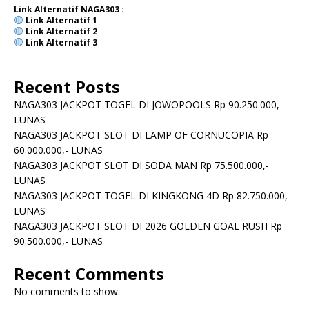
Link Alternatif NAGA303 :
Link Alternatif
1
Link Alternatif
2
Link Alternatif 3
Recent Posts
NAGA303 JACKPOT TOGEL DI JOWOPOOLS Rp 90.250.000,-
LUNAS
NAGA303 JACKPOT SLOT DI LAMP OF CORNUCOPIA Rp
60.000.000,- LUNAS
NAGA303 JACKPOT SLOT DI SODA MAN Rp 75.500.000,-
LUNAS
NAGA303 JACKPOT TOGEL DI KINGKONG 4D Rp 82.750.000,-
LUNAS
NAGA303 JACKPOT SLOT DI 2026 GOLDEN GOAL RUSH Rp
90.500.000,- LUNAS
Recent Comments
No comments to show.