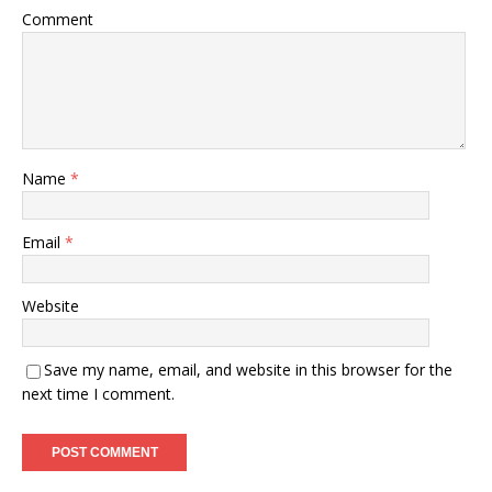
Comment
Name
*
Email
*
Website
Save my name, email, and website in this browser for the
next time I comment.