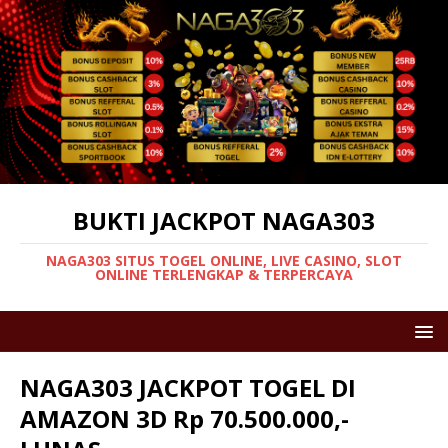
BUKTI JACKPOT NAGA303
NAGA303 SITUS TOGEL ONLINE, LIVE CASINO, SLOT
ONLINE TERLENGKAP & TERPERCAYA
NAGA303 JACKPOT TOGEL DI
AMAZON 3D Rp 70.500.000,-