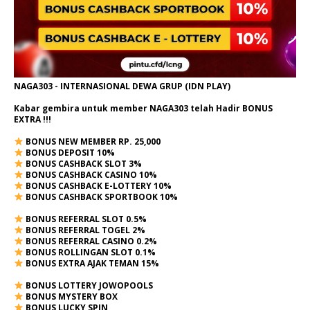
NAGA303 - INTERNASIONAL DEWA GRUP (IDN PLAY)
Kabar gembira untuk member NAGA303 telah Hadir BONUS
EXTRA !!!
BONUS NEW MEMBER RP. 25,000
BONUS DEPOSIT 10%
BONUS CASHBACK SLOT 3%
BONUS CASHBACK CASINO 10%
BONUS CASHBACK E-LOTTERY 10%
BONUS CASHBACK SPORTBOOK 10%
BONUS REFERRAL SLOT 0.5%
BONUS REFERRAL TOGEL 2%
BONUS REFERRAL CASINO 0.2%
BONUS ROLLINGAN SLOT 0.1%
BONUS EXTRA AJAK TEMAN 15%
BONUS LOTTERY JOWOPOOLS
BONUS MYSTERY BOX
BONUS LUCKY SPIN