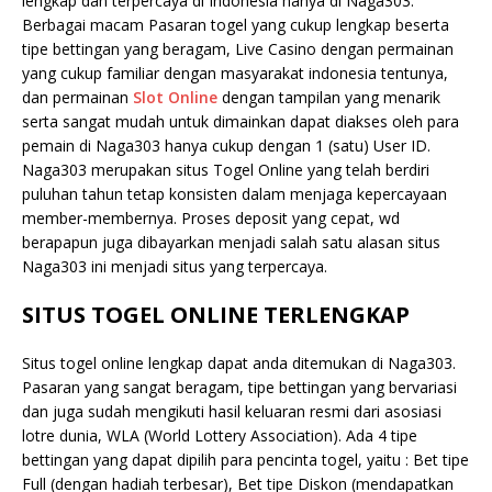
lengkap dan terpercaya di Indonesia hanya di Naga303.
Berbagai macam Pasaran togel yang cukup lengkap beserta
tipe bettingan yang beragam, Live Casino dengan permainan
yang cukup familiar dengan masyarakat indonesia tentunya,
dan permainan
Slot Online
dengan tampilan yang menarik
serta sangat mudah untuk dimainkan dapat diakses oleh para
pemain di Naga303 hanya cukup dengan 1 (satu) User ID.
Naga303 merupakan situs Togel Online yang telah berdiri
puluhan tahun tetap konsisten dalam menjaga kepercayaan
member-membernya. Proses deposit yang cepat, wd
berapapun juga dibayarkan menjadi salah satu alasan situs
Naga303 ini menjadi situs yang terpercaya.
SITUS TOGEL ONLINE TERLENGKAP
Situs togel online lengkap dapat anda ditemukan di Naga303.
Pasaran yang sangat beragam, tipe bettingan yang bervariasi
dan juga sudah mengikuti hasil keluaran resmi dari asosiasi
lotre dunia, WLA (World Lottery Association). Ada 4 tipe
bettingan yang dapat dipilih para pencinta togel, yaitu : Bet tipe
Full (dengan hadiah terbesar), Bet tipe Diskon (mendapatkan