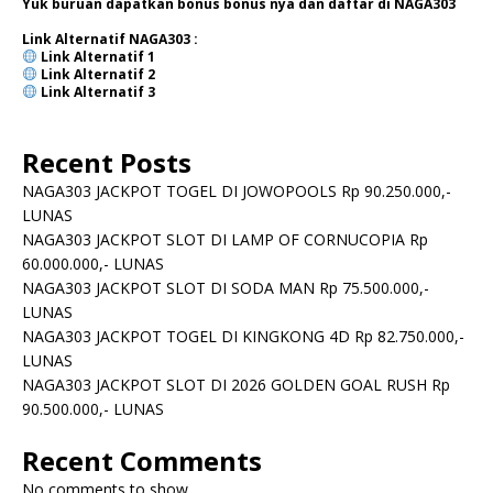
Yuk buruan dapatkan bonus bonus nya dan daftar di NAGA303
Link Alternatif NAGA303 :
Link Alternatif
1
Link Alternatif
2
Link Alternatif 3
Recent Posts
NAGA303 JACKPOT TOGEL DI JOWOPOOLS Rp 90.250.000,-
LUNAS
NAGA303 JACKPOT SLOT DI LAMP OF CORNUCOPIA Rp
60.000.000,- LUNAS
NAGA303 JACKPOT SLOT DI SODA MAN Rp 75.500.000,-
LUNAS
NAGA303 JACKPOT TOGEL DI KINGKONG 4D Rp 82.750.000,-
LUNAS
NAGA303 JACKPOT SLOT DI 2026 GOLDEN GOAL RUSH Rp
90.500.000,- LUNAS
Recent Comments
No comments to show.