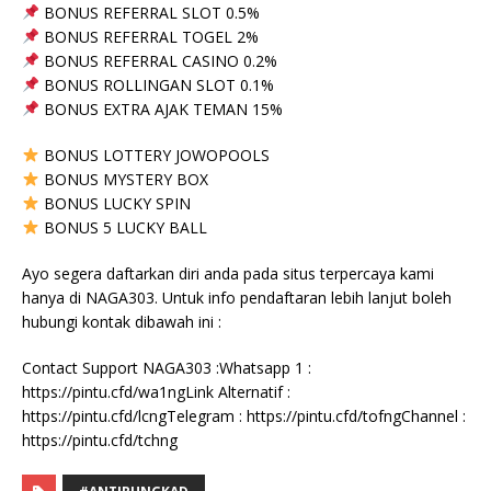
BONUS REFERRAL SLOT 0.5%
BONUS REFERRAL TOGEL 2%
BONUS REFERRAL CASINO 0.2%
BONUS ROLLINGAN SLOT 0.1%
BONUS EXTRA AJAK TEMAN 15%
BONUS LOTTERY JOWOPOOLS
BONUS MYSTERY BOX
BONUS LUCKY SPIN
BONUS 5 LUCKY BALL
Ayo segera daftarkan diri anda pada situs terpercaya kami
hanya di NAGA303. Untuk info pendaftaran lebih lanjut boleh
hubungi kontak dibawah ini :
Contact Support NAGA303 :Whatsapp 1 :
https://pintu.cfd/wa1ngLink Alternatif :
https://pintu.cfd/lcngTelegram : https://pintu.cfd/tofngChannel :
https://pintu.cfd/tchng