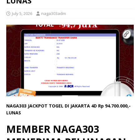
LUNAS
July 5, 2026
naga303adm
NAGA303 JACKPOT TOGEL DI JAKARTA 4D Rp 94.700.000,-
LUNAS
MEMBER NAGA303