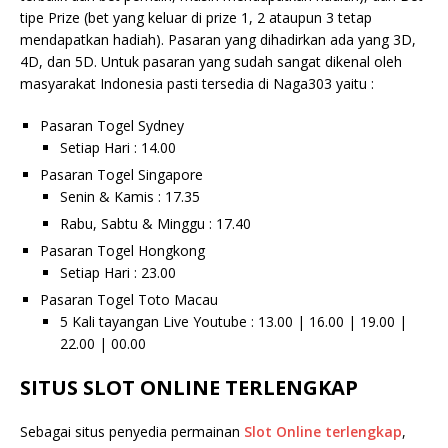
tipe Prize (bet yang keluar di prize 1, 2 ataupun 3 tetap
mendapatkan hadiah). Pasaran yang dihadirkan ada yang 3D,
4D, dan 5D. Untuk pasaran yang sudah sangat dikenal oleh
masyarakat Indonesia pasti tersedia di Naga303 yaitu :
Pasaran Togel Sydney
Setiap Hari : 14.00
Pasaran Togel Singapore
Senin & Kamis : 17.35
Rabu, Sabtu & Minggu : 17.40
Pasaran Togel Hongkong
Setiap Hari : 23.00
Pasaran Togel Toto Macau
5 Kali tayangan Live Youtube : 13.00 | 16.00 | 19.00 |
22.00 | 00.00
SITUS SLOT ONLINE TERLENGKAP
Sebagai situs penyedia permainan
Slot Online terlengkap
,