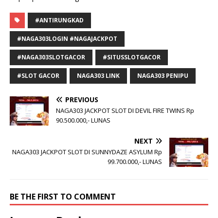
#ANTIRUNGKAD
#NAGA303LOGIN #NAGAJACKPOT
#NAGA303SLOTGACOR
#SITUSSLOTGACOR
#SLOT GACOR
NAGA303 LINK
NAGA303 PENIPU
PREVIOUS
NAGA303 JACKPOT SLOT DI DEVIL FIRE TWINS Rp
90.500.000,- LUNAS
NEXT
NAGA303 JACKPOT SLOT DI SUNNYDAZE ASYLUM Rp
99.700.000,- LUNAS
BE THE FIRST TO COMMENT