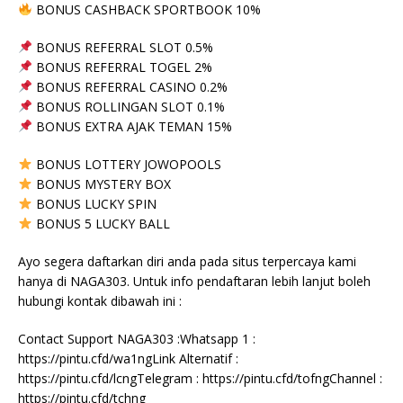
BONUS CASHBACK SPORTBOOK 10%
BONUS REFERRAL SLOT 0.5%
BONUS REFERRAL TOGEL 2%
BONUS REFERRAL CASINO 0.2%
BONUS ROLLINGAN SLOT 0.1%
BONUS EXTRA AJAK TEMAN 15%
BONUS LOTTERY JOWOPOOLS
BONUS MYSTERY BOX
BONUS LUCKY SPIN
BONUS 5 LUCKY BALL
Ayo segera daftarkan diri anda pada situs terpercaya kami
hanya di NAGA303. Untuk info pendaftaran lebih lanjut boleh
hubungi kontak dibawah ini :
Contact Support NAGA303 :Whatsapp 1 :
https://pintu.cfd/wa1ngLink Alternatif :
https://pintu.cfd/lcngTelegram : https://pintu.cfd/tofngChannel :
https://pintu.cfd/tchng