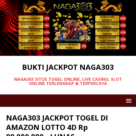
BUKTI JACKPOT NAGA303
NAGA303 SITUS TOGEL ONLINE, LIVE CASINO, SLOT
ONLINE TERLENGKAP & TERPERCAYA
NAGA303 JACKPOT TOGEL DI
AMAZON LOTTO 4D Rp