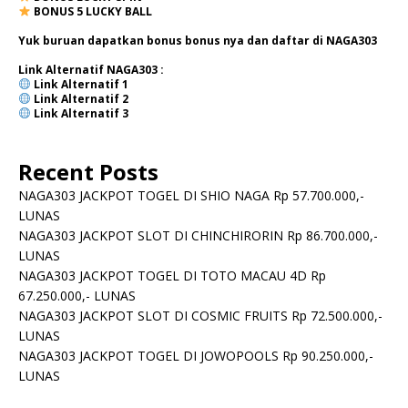
BONUS 5 LUCKY BALL
Yuk buruan dapatkan bonus bonus nya dan daftar di NAGA303
Link Alternatif NAGA303 :
Link Alternatif
1
Link Alternatif
2
Link Alternatif 3
Recent Posts
NAGA303 JACKPOT TOGEL DI SHIO NAGA Rp 57.700.000,-
LUNAS
NAGA303 JACKPOT SLOT DI CHINCHIRORIN Rp 86.700.000,-
LUNAS
NAGA303 JACKPOT TOGEL DI TOTO MACAU 4D Rp
67.250.000,- LUNAS
NAGA303 JACKPOT SLOT DI COSMIC FRUITS Rp 72.500.000,-
LUNAS
NAGA303 JACKPOT TOGEL DI JOWOPOOLS Rp 90.250.000,-
LUNAS