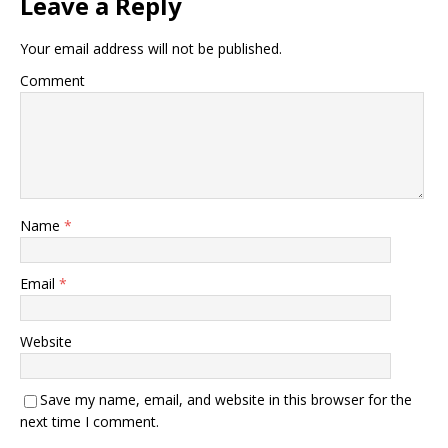
Leave a Reply
Your email address will not be published.
Comment
Name
*
Email
*
Website
Save my name, email, and website in this browser for the
next time I comment.