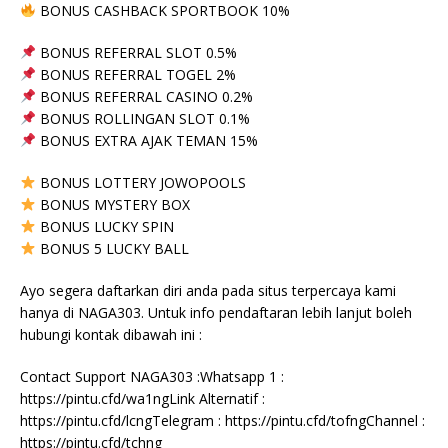
BONUS CASHBACK SPORTBOOK 10%
BONUS REFERRAL SLOT 0.5%
BONUS REFERRAL TOGEL 2%
BONUS REFERRAL CASINO 0.2%
BONUS ROLLINGAN SLOT 0.1%
BONUS EXTRA AJAK TEMAN 15%
BONUS LOTTERY JOWOPOOLS
BONUS MYSTERY BOX
BONUS LUCKY SPIN
BONUS 5 LUCKY BALL
Ayo segera daftarkan diri anda pada situs terpercaya kami
hanya di NAGA303. Untuk info pendaftaran lebih lanjut boleh
hubungi kontak dibawah ini :
Contact Support NAGA303 :Whatsapp 1 :
https://pintu.cfd/wa1ngLink Alternatif :
https://pintu.cfd/lcngTelegram : https://pintu.cfd/tofngChannel :
https://pintu.cfd/tchng