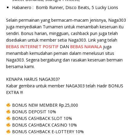
Habanero : Bomb Runner, Disco Beats, 5 Lucky Lions
Selain permainan yang bermacam-macam jenisnya, Naga303
juga menyediakan Turnamen untuk menambah keseruan itu
sendiri. Bonus harian, mingguan, cashback pun juga telah
disediakan untuk member setia Naga303. Link yang telah
BEBAS INTERNET
POSITIF
DAN
BEBAS NAWALA
juga
menambah kemudahan pemain dalam menelusuri situs
Naga303. Segera bergabung dan rasakan keseruan bermain
bersama kami.
KENAPA HARUS NAGA303?
Kabar gembira untuk member NAGA303 telah Hadir BONUS
EXTRA !!!
BONUS NEW MEMBER Rp.25,000
BONUS DEPOSIT 10%
BONUS CASHBACK SLOT 10%
BONUS CASHBACK CASINO 10%
BONUS CASHBACK E-LOTTERY 10%