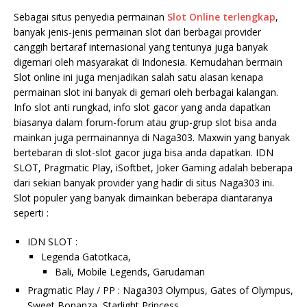
Sebagai situs penyedia permainan
Slot Online terlengkap
,
banyak jenis-jenis permainan slot dari berbagai provider
canggih bertaraf internasional yang tentunya juga banyak
digemari oleh masyarakat di Indonesia. Kemudahan bermain
Slot online ini juga menjadikan salah satu alasan kenapa
permainan slot ini banyak di gemari oleh berbagai kalangan.
Info slot anti rungkad, info slot gacor yang anda dapatkan
biasanya dalam forum-forum atau grup-grup slot bisa anda
mainkan juga permainannya di Naga303. Maxwin yang banyak
bertebaran di slot-slot gacor juga bisa anda dapatkan. IDN
SLOT, Pragmatic Play, iSoftbet, Joker Gaming adalah beberapa
dari sekian banyak provider yang hadir di situs Naga303 ini.
Slot populer yang banyak dimainkan beberapa diantaranya
seperti :
IDN SLOT :
Legenda Gatotkaca,
Bali, Mobile Legends, Garudaman
Pragmatic Play / PP : Naga303 Olympus, Gates of Olympus,
Sweet Bonanza, Starlight Princess,