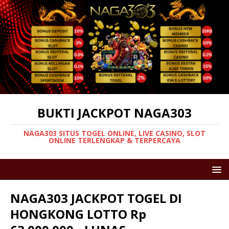
BUKTI JACKPOT NAGA303
NAGA303 SITUS TOGEL ONLINE, LIVE CASINO, SLOT
ONLINE TERLENGKAP & TERPERCAYA
NAGA303 JACKPOT TOGEL DI
HONGKONG LOTTO Rp