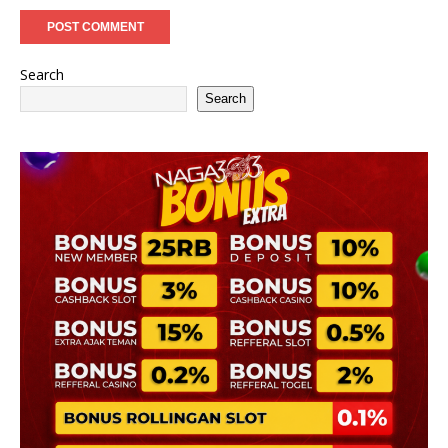
Search
Search