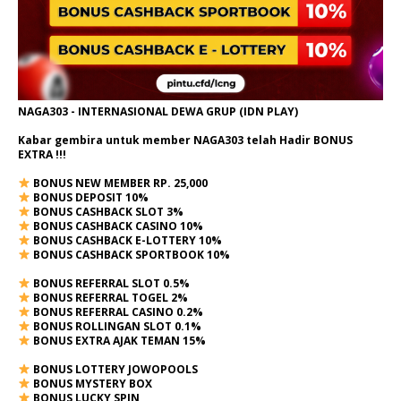
NAGA303 - INTERNASIONAL DEWA GRUP (IDN PLAY)
Kabar gembira untuk member NAGA303 telah Hadir BONUS
EXTRA !!!
BONUS NEW MEMBER RP. 25,000
BONUS DEPOSIT 10%
BONUS CASHBACK SLOT 3%
BONUS CASHBACK CASINO 10%
BONUS CASHBACK E-LOTTERY 10%
BONUS CASHBACK SPORTBOOK 10%
BONUS REFERRAL SLOT 0.5%
BONUS REFERRAL TOGEL 2%
BONUS REFERRAL CASINO 0.2%
BONUS ROLLINGAN SLOT 0.1%
BONUS EXTRA AJAK TEMAN 15%
BONUS LOTTERY JOWOPOOLS
BONUS MYSTERY BOX
BONUS LUCKY SPIN