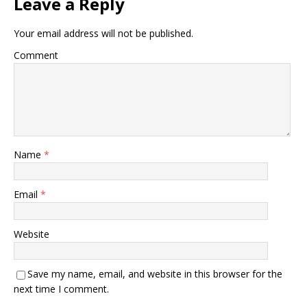
Leave a Reply
Your email address will not be published.
Comment
Name
*
Email
*
Website
Save my name, email, and website in this browser for the
next time I comment.