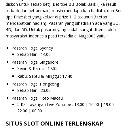
diskon untuk setiap bet), Bet tipe BB Bolak Balik (jika result
terbalik dari bet pemain, masih mendapatkan hadiah), dan Bet
tipe Prize (bet yang keluar di prize 1, 2 ataupun 3 tetap
mendapatkan hadiah). Pasaran yang dihadirkan ada yang 3D,
4D, dan 5D. Untuk pasaran yang sudah sangat dikenal oleh
masyarakat Indonesia pasti tersedia di Naga303 yaitu :
Pasaran Togel Sydney
Setiap Hari : 14.00
Pasaran Togel Singapore
Senin & Kamis : 17.35
Rabu, Sabtu & Minggu : 17.40
Pasaran Togel Hongkong
Setiap Hari : 23.00
Pasaran Togel Toto Macau
5 Kali tayangan Live Youtube : 13.00 | 16.00 | 19.00 |
22.00 | 00.00
SITUS SLOT ONLINE TERLENGKAP