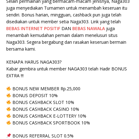
Selain permainan yang bermacam-macam jenisnya, Naga303
juga menyediakan Turnamen untuk menambah keseruan itu
sendiri. Bonus harian, mingguan, cashback pun juga telah
disediakan untuk member setia Naga303. Link yang telah
BEBAS INTERNET POSITIF
DAN
BEBAS NAWALA
juga
menambah kemudahan pemain dalam menelusuri situs
Naga303. Segera bergabung dan rasakan keseruan bermain
bersama kami.
KENAPA HARUS NAGA303?
Kabar gembira untuk member NAGA303 telah Hadir BONUS
EXTRA !!!
BONUS NEW MEMBER Rp.25,000
BONUS DEPOSIT 10%
BONUS CASHBACK SLOT 10%
BONUS CASHBACK CASINO 10%
BONUS CASHBACK E-LOTTERY 10%
BONUS CASHBACK SPORTBOOK 10%
BONUS REFERRAL SLOT 0.5%