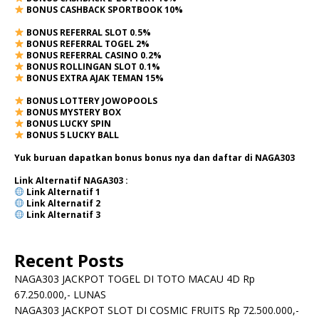
BONUS CASHBACK SPORTBOOK 10%
BONUS REFERRAL SLOT 0.5%
BONUS REFERRAL TOGEL 2%
BONUS REFERRAL CASINO 0.2%
BONUS ROLLINGAN SLOT 0.1%
BONUS EXTRA AJAK TEMAN 15%
BONUS LOTTERY JOWOPOOLS
BONUS MYSTERY BOX
BONUS LUCKY SPIN
BONUS 5 LUCKY BALL
Yuk buruan dapatkan bonus bonus nya dan daftar di NAGA303
Link Alternatif NAGA303 :
Link Alternatif
1
Link Alternatif
2
Link Alternatif 3
Recent Posts
NAGA303 JACKPOT TOGEL DI TOTO MACAU 4D Rp
67.250.000,- LUNAS
NAGA303 JACKPOT SLOT DI COSMIC FRUITS Rp 72.500.000,-