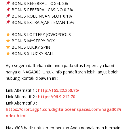
BONUS REFERRAL TOGEL 2%
BONUS REFERRAL CASINO 0.2%
BONUS ROLLINGAN SLOT 0.1%
BONUS EXTRA AJAK TEMAN 15%
BONUS LOTTERY JOWOPOOLS
BONUS MYSTERY BOX
BONUS LUCKY SPIN
BONUS 5 LUCKY BALL
Ayo segera daftarkan diri anda pada situs terpercaya kami
hanya di NAGA303. Untuk info pendaftaran lebih lanjut boleh
hubungi kontak dibawah ini :
Link Alternatif 1 :
http://165.22.250.76/
Link Alternatif 2 :
https://96.9.212.70
Link Alternatif 3 :
https://orbit.sgp1.cdn.digitaloceanspaces.com/naga303/i
ndex.html
Naga303 hadir untuk memberikan Anda pengalaman bermain