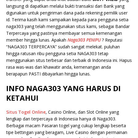
langsung di dapatkan melalui bukti transaksi dari Bank yang
digunakan untuk pengiriman dana pada rekening pemilik user
id. Terima kasih kami sampaikan kepada para pengguna setia
naga303 yang telah menggunakan situs kami, sebagai Bandar
Terpercaya yang pastinya membayar semua kemenangan
member hingga lunas. Apakah
Naga303
PENIPU
? Reputasi
“NAGA303 TERPERCAYA” sudah sangat melekat. puluhan
hingga ratusan ribu pengguna setia NAGA303 tetap
menggunakan situs terbesar dan terbaik di Indonesia ini. Hapus
rasa was-was dan khawatir anda, kemenangan anda
berapapun PASTI dibayarkan hingga lunas.
INFO NAGA303 YANG HARUS DI
KETAHUI
Situs Togel Online
, Casino Online, dan Slot Online yang
lengkap dan terpercaya di Indonesia hanya di Naga303.
Berbagai macam Pasaran togel yang cukup lengkap beserta
tipe bettingan yang beragam, Live Casino dengan permainan