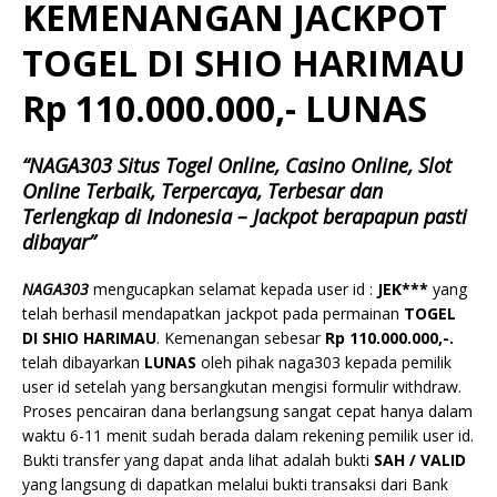
KEMENANGAN JACKPOT
TOGEL DI SHIO HARIMAU
Rp 110.000.000,- LUNAS
“NAGA303 Situs Togel Online, Casino Online, Slot
Online Terbaik, Terpercaya, Terbesar dan
Terlengkap di Indonesia – Jackpot berapapun pasti
dibayar”
NAGA303
mengucapkan selamat kepada user id :
JEK***
yang
telah berhasil mendapatkan jackpot pada permainan
TOGEL
DI SHIO HARIMAU
. Kemenangan sebesar
Rp 110.000.000,-.
telah dibayarkan
LUNAS
oleh pihak naga303 kepada pemilik
user id setelah yang bersangkutan mengisi formulir withdraw.
Proses pencairan dana berlangsung sangat cepat hanya dalam
waktu 6-11 menit sudah berada dalam rekening pemilik user id.
Bukti transfer yang dapat anda lihat adalah bukti
SAH / VALID
yang langsung di dapatkan melalui bukti transaksi dari Bank