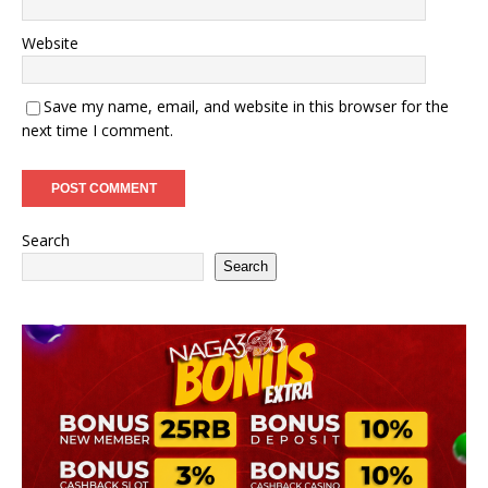
Website
Save my name, email, and website in this browser for the
next time I comment.
Search
Search