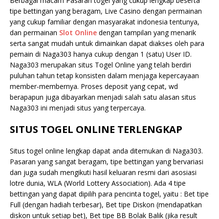
Berbagai macam Pasaran togel yang cukup lengkap beserta
tipe bettingan yang beragam, Live Casino dengan permainan
yang cukup familiar dengan masyarakat indonesia tentunya,
dan permainan
Slot Online
dengan tampilan yang menarik
serta sangat mudah untuk dimainkan dapat diakses oleh para
pemain di Naga303 hanya cukup dengan 1 (satu) User ID.
Naga303 merupakan situs Togel Online yang telah berdiri
puluhan tahun tetap konsisten dalam menjaga kepercayaan
member-membernya. Proses deposit yang cepat, wd
berapapun juga dibayarkan menjadi salah satu alasan situs
Naga303 ini menjadi situs yang terpercaya.
SITUS TOGEL ONLINE TERLENGKAP
Situs togel online lengkap dapat anda ditemukan di Naga303.
Pasaran yang sangat beragam, tipe bettingan yang bervariasi
dan juga sudah mengikuti hasil keluaran resmi dari asosiasi
lotre dunia, WLA (World Lottery Association). Ada 4 tipe
bettingan yang dapat dipilih para pencinta togel, yaitu : Bet tipe
Full (dengan hadiah terbesar), Bet tipe Diskon (mendapatkan
diskon untuk setiap bet), Bet tipe BB Bolak Balik (jika result