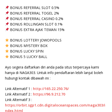
BONUS REFERRAL SLOT 0.5%
BONUS REFERRAL TOGEL 2%
BONUS REFERRAL CASINO 0.2%
BONUS ROLLINGAN SLOT 0.1%
BONUS EXTRA AJAK TEMAN 15%
BONUS LOTTERY JOWOPOOLS
BONUS MYSTERY BOX
BONUS LUCKY SPIN
BONUS 5 LUCKY BALL
Ayo segera daftarkan diri anda pada situs terpercaya kami
hanya di NAGA303. Untuk info pendaftaran lebih lanjut boleh
hubungi kontak dibawah ini :
Link Alternatif 1 :
http://165.22.250.76/
Link Alternatif 2 :
https://96.9.212.70
Link Alternatif 3 :
https://orbit.sgp1.cdn.digitaloceanspaces.com/naga303/i
ndex.html