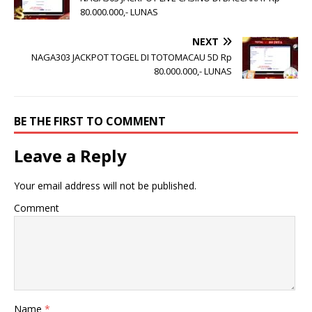
80.000.000,- LUNAS
NEXT
NAGA303 JACKPOT TOGEL DI TOTOMACAU 5D Rp
80.000.000,- LUNAS
BE THE FIRST TO COMMENT
Leave a Reply
Your email address will not be published.
Comment
Name
*