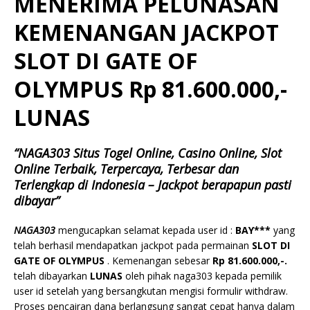
MENERIMA PELUNASAN
KEMENANGAN JACKPOT
SLOT DI GATE OF
OLYMPUS Rp 81.600.000,-
LUNAS
“NAGA303 Situs Togel Online, Casino Online, Slot
Online Terbaik, Terpercaya, Terbesar dan
Terlengkap di Indonesia – Jackpot berapapun pasti
dibayar”
NAGA303
mengucapkan selamat kepada user id :
BAY***
yang
telah berhasil mendapatkan jackpot pada permainan
SLOT DI
GATE OF OLYMPUS
. Kemenangan sebesar
Rp
81.600.000
,-.
telah dibayarkan
LUNAS
oleh pihak naga303 kepada pemilik
user id setelah yang bersangkutan mengisi formulir withdraw.
Proses pencairan dana berlangsung sangat cepat hanya dalam