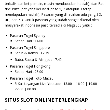
terbalik dari bet pemain, masih mendapatkan hadiah), dan Bet
tipe Prize (bet yang keluar di prize 1, 2 ataupun 3 tetap
mendapatkan hadiah). Pasaran yang dihadirkan ada yang 3D,
4D, dan 5D. Untuk pasaran yang sudah sangat dikenal oleh
masyarakat Indonesia pasti tersedia di Naga303 yaitu :
Pasaran Togel Sydney
Setiap Hari : 14.00
Pasaran Togel Singapore
Senin & Kamis : 17.35
Rabu, Sabtu & Minggu : 17.40
Pasaran Togel Hongkong
Setiap Hari : 23.00
Pasaran Togel Toto Macau
5 Kali tayangan Live Youtube : 13.00 | 16.00 | 19.00 |
22.00 | 00.00
SITUS SLOT ONLINE TERLENGKAP