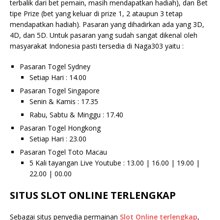
terbalik dari bet pemain, masih mendapatkan hadiah), dan Bet
tipe Prize (bet yang keluar di prize 1, 2 ataupun 3 tetap
mendapatkan hadiah). Pasaran yang dihadirkan ada yang 3D,
4D, dan 5D. Untuk pasaran yang sudah sangat dikenal oleh
masyarakat Indonesia pasti tersedia di Naga303 yaitu :
Pasaran Togel Sydney
Setiap Hari : 14.00
Pasaran Togel Singapore
Senin & Kamis : 17.35
Rabu, Sabtu & Minggu : 17.40
Pasaran Togel Hongkong
Setiap Hari : 23.00
Pasaran Togel Toto Macau
5 Kali tayangan Live Youtube : 13.00 | 16.00 | 19.00 |
22.00 | 00.00
SITUS SLOT ONLINE TERLENGKAP
Sebagai situs penyedia permainan
Slot Online terlengkap
,