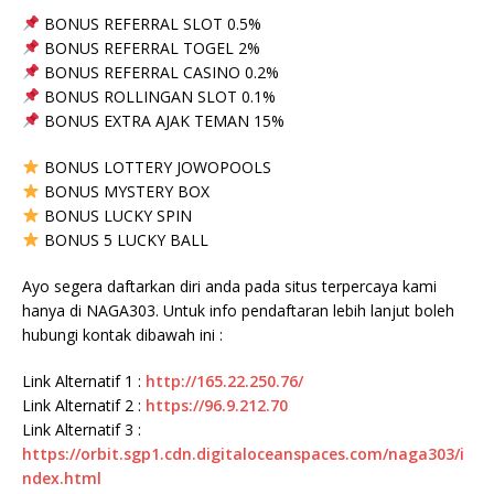
BONUS REFERRAL SLOT 0.5%
BONUS REFERRAL TOGEL 2%
BONUS REFERRAL CASINO 0.2%
BONUS ROLLINGAN SLOT 0.1%
BONUS EXTRA AJAK TEMAN 15%
BONUS LOTTERY JOWOPOOLS
BONUS MYSTERY BOX
BONUS LUCKY SPIN
BONUS 5 LUCKY BALL
Ayo segera daftarkan diri anda pada situs terpercaya kami
hanya di NAGA303. Untuk info pendaftaran lebih lanjut boleh
hubungi kontak dibawah ini :
Link Alternatif 1 :
http://165.22.250.76/
Link Alternatif 2 :
https://96.9.212.70
Link Alternatif 3 :
https://orbit.sgp1.cdn.digitaloceanspaces.com/naga303/i
ndex.html