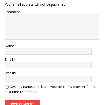
Your email address will not be published.
Comment
Name
*
Email
*
Website
Save my name, email, and website in this browser for the
next time I comment.