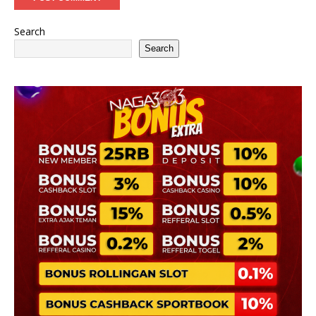
Search
Search