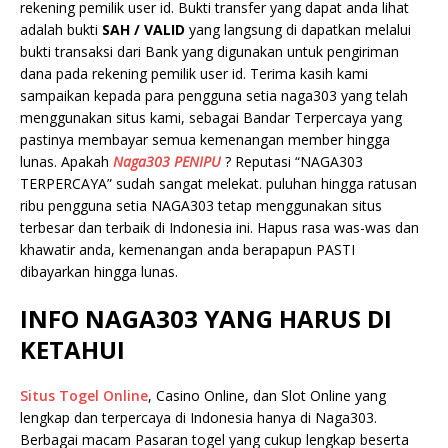
rekening pemilik user id. Bukti transfer yang dapat anda lihat
adalah bukti
SAH / VALID
yang langsung di dapatkan melalui
bukti transaksi dari Bank yang digunakan untuk pengiriman
dana pada rekening pemilik user id. Terima kasih kami
sampaikan kepada para pengguna setia naga303 yang telah
menggunakan situs kami, sebagai Bandar Terpercaya yang
pastinya membayar semua kemenangan member hingga
lunas. Apakah
Naga303
PENIPU
? Reputasi “NAGA303
TERPERCAYA” sudah sangat melekat. puluhan hingga ratusan
ribu pengguna setia NAGA303 tetap menggunakan situs
terbesar dan terbaik di Indonesia ini. Hapus rasa was-was dan
khawatir anda, kemenangan anda berapapun PASTI
dibayarkan hingga lunas.
INFO NAGA303 YANG HARUS DI
KETAHUI
Situs Togel Online
, Casino Online, dan Slot Online yang
lengkap dan terpercaya di Indonesia hanya di Naga303.
Berbagai macam Pasaran togel yang cukup lengkap beserta