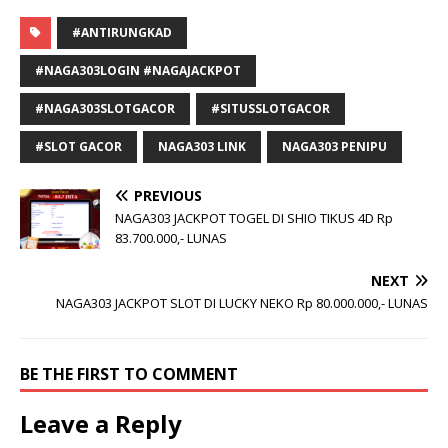
#ANTIRUNGKAD
#NAGA303LOGIN #NAGAJACKPOT
#NAGA303SLOTGACOR
#SITUSSLOTGACOR
#SLOT GACOR
NAGA303 LINK
NAGA303 PENIPU
PREVIOUS
NAGA303 JACKPOT TOGEL DI SHIO TIKUS 4D Rp
83.700.000,- LUNAS
NEXT
NAGA303 JACKPOT SLOT DI LUCKY NEKO Rp 80.000.000,- LUNAS
BE THE FIRST TO COMMENT
Leave a Reply