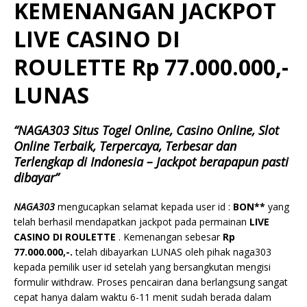
KEMENANGAN JACKPOT
LIVE CASINO DI
ROULETTE Rp 77.000.000,-
LUNAS
“NAGA303 Situs Togel Online, Casino Online, Slot
Online Terbaik, Terpercaya, Terbesar dan
Terlengkap di Indonesia – Jackpot berapapun pasti
dibayar”
NAGA303
mengucapkan selamat kepada user id :
BON**
yang
telah berhasil mendapatkan jackpot pada permainan
LIVE
CASINO DI ROULETTE
. Kemenangan sebesar
Rp
77.000.000,-.
telah dibayarkan LUNAS oleh pihak naga303
kepada pemilik user id setelah yang bersangkutan mengisi
formulir withdraw. Proses pencairan dana berlangsung sangat
cepat hanya dalam waktu 6-11 menit sudah berada dalam