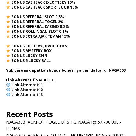
BONUS CASHBACK E-LOTTERY 10%
BONUS CASHBACK SPORTBOOK 10%
BONUS REFERRAL SLOT 0.5%
BONUS REFERRAL TOGEL 2%
BONUS REFERRAL CASINO 0.2%
BONUS ROLLINGAN SLOT 0.1%
BONUS EXTRA AJAK TEMAN 15%
BONUS LOTTERY JOWOPOOLS
BONUS MYSTERY BOX
BONUS LUCKY SPIN
BONUS 5 LUCKY BALL
Yuk buruan dapatkan bonus bonus nya dan daftar di NAGA303
Link Alternatif NAGA303 :
Link Alternatif
1
Link Alternatif
2
Link Alternatif 3
Recent Posts
NAGA303 JACKPOT TOGEL DI SHIO NAGA Rp 57.700.000,-
LUNAS
NAGA303 JACKPOT SLOT DI CHINCHIRORIN Rp 86.700.000,-