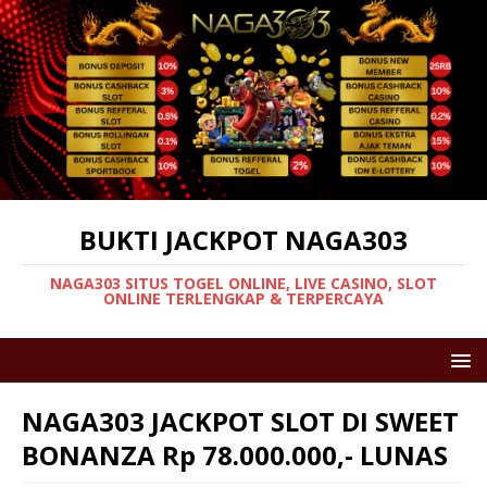
BUKTI JACKPOT NAGA303
NAGA303 SITUS TOGEL ONLINE, LIVE CASINO, SLOT
ONLINE TERLENGKAP & TERPERCAYA
NAGA303 JACKPOT SLOT DI SWEET
BONANZA Rp 78.000.000,- LUNAS