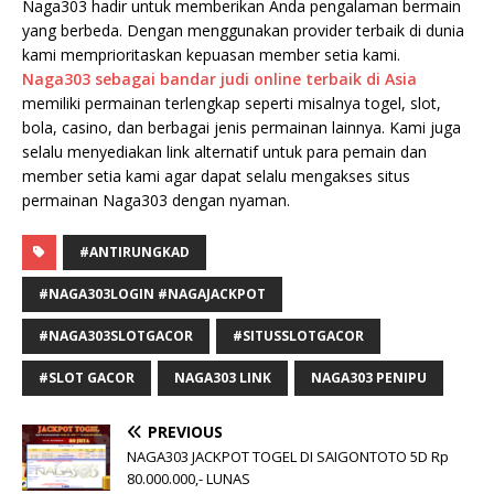
Naga303 hadir untuk memberikan Anda pengalaman bermain
yang berbeda. Dengan menggunakan provider terbaik di dunia
kami memprioritaskan kepuasan member setia kami.
Naga303 sebagai bandar judi online terbaik di Asia
memiliki permainan terlengkap seperti misalnya togel, slot,
bola, casino, dan berbagai jenis permainan lainnya. Kami juga
selalu menyediakan link alternatif untuk para pemain dan
member setia kami agar dapat selalu mengakses situs
permainan Naga303 dengan nyaman.
#ANTIRUNGKAD
#NAGA303LOGIN #NAGAJACKPOT
#NAGA303SLOTGACOR
#SITUSSLOTGACOR
#SLOT GACOR
NAGA303 LINK
NAGA303 PENIPU
PREVIOUS
NAGA303 JACKPOT TOGEL DI SAIGONTOTO 5D Rp
80.000.000,- LUNAS