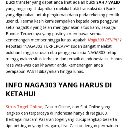
Bukti transfer yang dapat anda lihat adalah bukti
SAH / VALID
yang langsung di dapatkan melalui bukti transaksi dari Bank
yang digunakan untuk pengiriman dana pada rekening pemilik
user id. Terima kasih kami sampaikan kepada para pengguna
setia naga303 yang telah menggunakan situs kami, sebagai
Bandar Terpercaya yang pastinya membayar semua
kemenangan member hingga lunas. Apakah
Naga303
PENIPU
?
Reputasi “NAGA303 TERPERCAYA” sudah sangat melekat.
puluhan hingga ratusan ribu pengguna setia NAGA303 tetap
menggunakan situs terbesar dan terbaik di Indonesia ini. Hapus
rasa was-was dan khawatir anda, kemenangan anda
berapapun PASTI dibayarkan hingga lunas.
INFO NAGA303 YANG HARUS DI
KETAHUI
Situs Togel Online
, Casino Online, dan Slot Online yang
lengkap dan terpercaya di Indonesia hanya di Naga303.
Berbagai macam Pasaran togel yang cukup lengkap beserta
tipe bettingan yang beragam, Live Casino dengan permainan