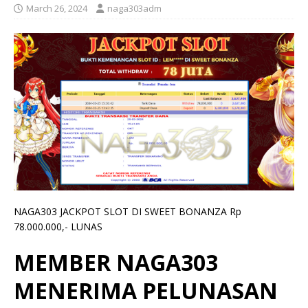
March 26, 2024
naga303adm
NAGA303 JACKPOT SLOT DI SWEET BONANZA Rp
78.000.000,- LUNAS
MEMBER NAGA303
MENERIMA PELUNASAN