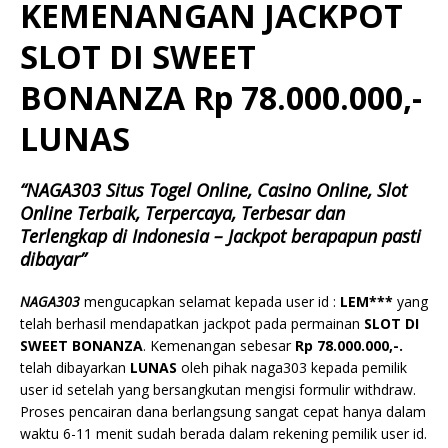
KEMENANGAN JACKPOT
SLOT DI SWEET
BONANZA Rp 78.000.000,-
LUNAS
“NAGA303 Situs Togel Online, Casino Online, Slot
Online Terbaik, Terpercaya, Terbesar dan
Terlengkap di Indonesia – Jackpot berapapun pasti
dibayar”
NAGA303
mengucapkan selamat kepada user id :
LEM***
yang
telah berhasil mendapatkan jackpot pada permainan
SLOT DI
SWEET BONANZA
. Kemenangan sebesar
Rp 78.000.000,-.
telah dibayarkan
LUNAS
oleh pihak naga303 kepada pemilik
user id setelah yang bersangkutan mengisi formulir withdraw.
Proses pencairan dana berlangsung sangat cepat hanya dalam
waktu 6-11 menit sudah berada dalam rekening pemilik user id.