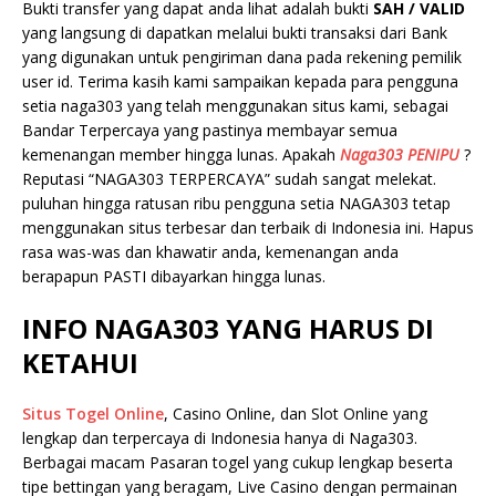
Bukti transfer yang dapat anda lihat adalah bukti
SAH / VALID
yang langsung di dapatkan melalui bukti transaksi dari Bank
yang digunakan untuk pengiriman dana pada rekening pemilik
user id. Terima kasih kami sampaikan kepada para pengguna
setia naga303 yang telah menggunakan situs kami, sebagai
Bandar Terpercaya yang pastinya membayar semua
kemenangan member hingga lunas. Apakah
Naga303
PENIPU
?
Reputasi “NAGA303 TERPERCAYA” sudah sangat melekat.
puluhan hingga ratusan ribu pengguna setia NAGA303 tetap
menggunakan situs terbesar dan terbaik di Indonesia ini. Hapus
rasa was-was dan khawatir anda, kemenangan anda
berapapun PASTI dibayarkan hingga lunas.
INFO NAGA303 YANG HARUS DI
KETAHUI
Situs Togel Online
, Casino Online, dan Slot Online yang
lengkap dan terpercaya di Indonesia hanya di Naga303.
Berbagai macam Pasaran togel yang cukup lengkap beserta
tipe bettingan yang beragam, Live Casino dengan permainan