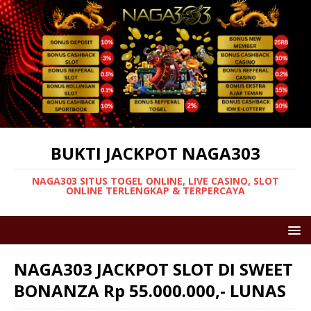
BUKTI JACKPOT NAGA303
NAGA303 SITUS TOGEL ONLINE, LIVE CASINO, SLOT
ONLINE TERLENGKAP & TERPERCAYA
NAGA303 JACKPOT SLOT DI SWEET
BONANZA Rp 55.000.000,- LUNAS