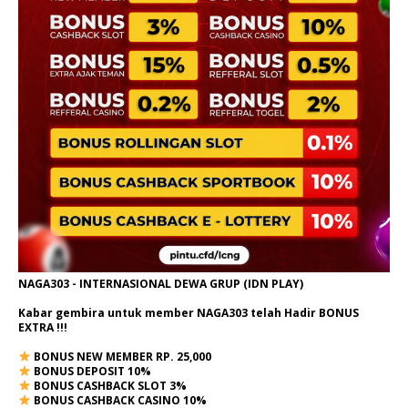
NAGA303 - INTERNASIONAL DEWA GRUP (IDN PLAY)
Kabar gembira untuk member NAGA303 telah Hadir BONUS
EXTRA !!!
BONUS NEW MEMBER RP. 25,000
BONUS DEPOSIT 10%
BONUS CASHBACK SLOT 3%
BONUS CASHBACK CASINO 10%