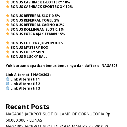
BONUS CASHBACK E-LOTTERY 10%
BONUS CASHBACK SPORTBOOK 10%
BONUS REFERRAL SLOT 0.5%
BONUS REFERRAL TOGEL 2%
BONUS REFERRAL CASINO 0.2%
BONUS ROLLINGAN SLOT 0.1%
BONUS EXTRA AJAK TEMAN 15%
BONUS LOTTERY JOWOPOOLS
BONUS MYSTERY BOX
BONUS LUCKY SPIN
BONUS 5 LUCKY BALL
Yuk buruan dapatkan bonus bonus nya dan daftar di NAGA303
Link Alternatif NAGA303 :
Link Alternatif
1
Link Alternatif
2
Link Alternatif 3
Recent Posts
NAGA303 JACKPOT SLOT DI LAMP OF CORNUCOPIA Rp
60.000.000,- LUNAS
NAGA303 JACKPOT SLOT DI SODA MAN Rp 75.500.000,-