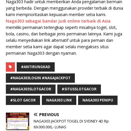
Naga303 hadir untuk memberikan Anda pengalaman bermain
yang berbeda. Dengan menggunakan provider terbaik di dunia
kami memprioritaskan kepuasan member setia kami.
Naga303 sebagai bandar judi online terbaik di Asia
memiliki permainan terlengkap seperti misalnya togel, slot,
bola, casino, dan berbagai jenis permainan lainnya. Kami juga
selalu menyediakan link alternatif untuk para pemain dan
member setia kami agar dapat selalu mengakses situs
permainan Naga303 dengan nyaman.
#ANTIRUNGKAD
#NAGA303LOGIN #NAGAJACKPOT
#NAGA303SLOTGACOR
#SITUSSLOTGACOR
#SLOT GACOR
NAGA303 LINK
NAGA303 PENIPU
PREVIOUS
NAGA303 JACKPOT TOGEL DI SYDNEY 4D Rp
69.000.000,- LUNAS