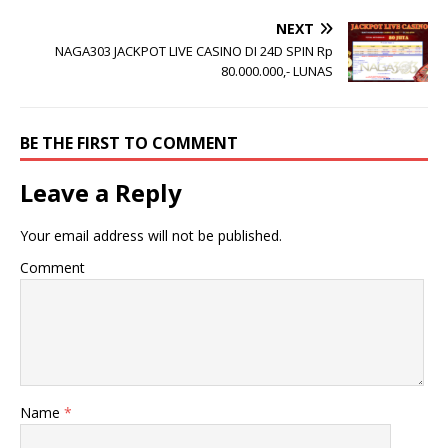
NEXT
NAGA303 JACKPOT LIVE CASINO DI 24D SPIN Rp
80.000.000,- LUNAS
BE THE FIRST TO COMMENT
Leave a Reply
Your email address will not be published.
Comment
Name
*