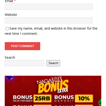
Email
*
Website
Save my name, email, and website in this browser for the
next time I comment.
Search
Search