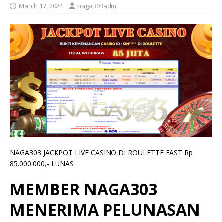
March 17, 2024
naga303adm
NAGA303 JACKPOT LIVE CASINO DI ROULETTE FAST Rp
85.000.000,- LUNAS
MEMBER NAGA303
MENERIMA PELUNASAN