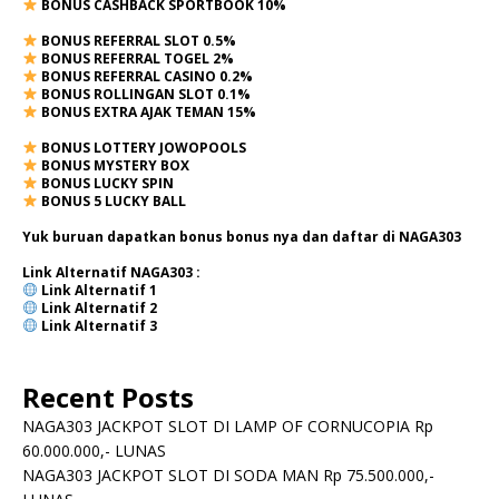
BONUS CASHBACK SPORTBOOK 10%
BONUS REFERRAL SLOT 0.5%
BONUS REFERRAL TOGEL 2%
BONUS REFERRAL CASINO 0.2%
BONUS ROLLINGAN SLOT 0.1%
BONUS EXTRA AJAK TEMAN 15%
BONUS LOTTERY JOWOPOOLS
BONUS MYSTERY BOX
BONUS LUCKY SPIN
BONUS 5 LUCKY BALL
Yuk buruan dapatkan bonus bonus nya dan daftar di NAGA303
Link Alternatif NAGA303 :
Link Alternatif
1
Link Alternatif
2
Link Alternatif 3
Recent Posts
NAGA303 JACKPOT SLOT DI LAMP OF CORNUCOPIA Rp
60.000.000,- LUNAS
NAGA303 JACKPOT SLOT DI SODA MAN Rp 75.500.000,-