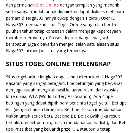
dan permainan
Slot Online
dengan tampilan yang menarik
serta sangat mudah untuk dimainkan dapat diakses oleh para
pemain di Naga303 hanya cukup dengan 1 (satu) User ID.
Naga303 merupakan situs Togel Online yang telah berdiri
puluhan tahun tetap konsisten dalam menjaga kepercayaan
member-membernya. Proses deposit yang cepat, wd
berapapun juga dibayarkan menjadi salah satu alasan situs
Naga303 ini menjadi situs yang terpercaya.
SITUS TOGEL ONLINE TERLENGKAP
Situs togel online lengkap dapat anda ditemukan di Naga303.
Pasaran yang sangat beragam, tipe bettingan yang bervariasi
dan juga sudah mengikuti hasil keluaran resmi dari asosiasi
lotre dunia, WLA (World Lottery Association). Ada 4 tipe
bettingan yang dapat dipilih para pencinta togel, yaitu : Bet tipe
Full (dengan hadiah terbesar), Bet tipe Diskon (mendapatkan
diskon untuk setiap bet), Bet tipe BB Bolak Balik (jika result
terbalik dari bet pemain, masih mendapatkan hadiah), dan Bet
tipe Prize (bet yang keluar di prize 1, 2 ataupun 3 tetap