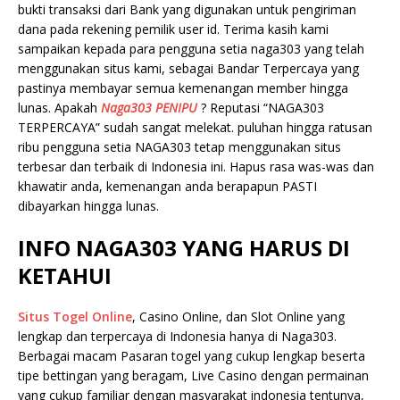
bukti transaksi dari Bank yang digunakan untuk pengiriman
dana pada rekening pemilik user id. Terima kasih kami
sampaikan kepada para pengguna setia naga303 yang telah
menggunakan situs kami, sebagai Bandar Terpercaya yang
pastinya membayar semua kemenangan member hingga
lunas. Apakah
Naga303
PENIPU
? Reputasi “NAGA303
TERPERCAYA” sudah sangat melekat. puluhan hingga ratusan
ribu pengguna setia NAGA303 tetap menggunakan situs
terbesar dan terbaik di Indonesia ini. Hapus rasa was-was dan
khawatir anda, kemenangan anda berapapun PASTI
dibayarkan hingga lunas.
INFO NAGA303 YANG HARUS DI
KETAHUI
Situs Togel Online
, Casino Online, dan Slot Online yang
lengkap dan terpercaya di Indonesia hanya di Naga303.
Berbagai macam Pasaran togel yang cukup lengkap beserta
tipe bettingan yang beragam, Live Casino dengan permainan
yang cukup familiar dengan masyarakat indonesia tentunya,