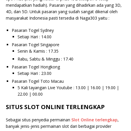
mendapatkan hadiah). Pasaran yang dihadirkan ada yang 3D,
4D, dan 5D. Untuk pasaran yang sudah sangat dikenal oleh
masyarakat Indonesia pasti tersedia di Naga303 yaitu :
Pasaran Togel Sydney
Setiap Hari : 14.00
Pasaran Togel Singapore
Senin & Kamis : 17.35
Rabu, Sabtu & Minggu : 17.40
Pasaran Togel Hongkong
Setiap Hari : 23.00
Pasaran Togel Toto Macau
5 Kali tayangan Live Youtube : 13.00 | 16.00 | 19.00 |
22.00 | 00.00
SITUS SLOT ONLINE TERLENGKAP
Sebagai situs penyedia permainan
Slot Online terlengkap
,
banyak jenis-jenis permainan slot dari berbagai provider