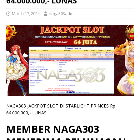
64.000.000,- LUNAS
March 17, 2024
naga303adm
NAGA303 JACKPOT SLOT DI STARLIGHT PRINCES Rp
64.000.000,- LUNAS
MEMBER NAGA303