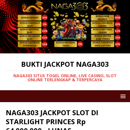
BUKTI JACKPOT NAGA303
NAGA303 SITUS TOGEL ONLINE, LIVE CASINO, SLOT
ONLINE TERLENGKAP & TERPERCAYA
NAGA303 JACKPOT SLOT DI
STARLIGHT PRINCES Rp