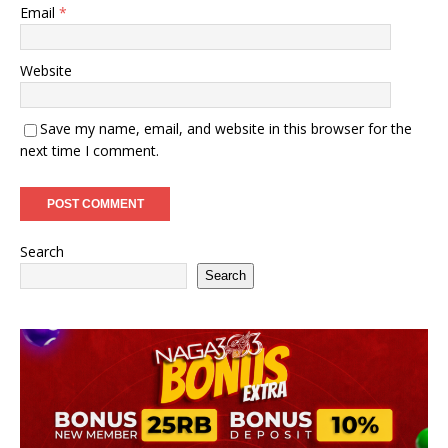
Email
*
Website
Save my name, email, and website in this browser for the
next time I comment.
Search
Search