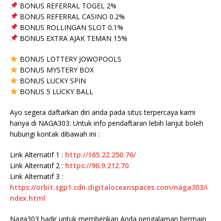
BONUS REFERRAL TOGEL 2%
BONUS REFERRAL CASINO 0.2%
BONUS ROLLINGAN SLOT 0.1%
BONUS EXTRA AJAK TEMAN 15%
BONUS LOTTERY JOWOPOOLS
BONUS MYSTERY BOX
BONUS LUCKY SPIN
BONUS 5 LUCKY BALL
Ayo segera daftarkan diri anda pada situs terpercaya kami
hanya di NAGA303. Untuk info pendaftaran lebih lanjut boleh
hubungi kontak dibawah ini :
Link Alternatif 1 :
http://165.22.250.76/
Link Alternatif 2 :
https://96.9.212.70
Link Alternatif 3 :
https://orbit.sgp1.cdn.digitaloceanspaces.com/naga303/i
ndex.html
Naga303 hadir untuk memberikan Anda pengalaman bermain