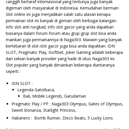
canggih bertaraf internasional yang tentunya juga banyak
digemari oleh masyarakat di Indonesia. Kemudahan bermain
Slot online ini juga menjadikan salah satu alasan kenapa
permainan slot ini banyak di gemari oleh berbagai kalangan.
Info slot anti rungkad, info slot gacor yang anda dapatkan
biasanya dalam forum-forum atau grup-grup slot bisa anda
mainkan juga permainannya di Naga303. Maxwin yang banyak
bertebaran di slot-slot gacor juga bisa anda dapatkan. IDN
SLOT, Pragmatic Play, iSoftbet, Joker Gaming adalah beberapa
dari sekian banyak provider yang hadir di situs Naga303 ini.
Slot populer yang banyak dimainkan beberapa diantaranya
seperti :
IDN SLOT :
Legenda Gatotkaca,
Bali, Mobile Legends, Garudaman
Pragmatic Play / PP : Naga303 Olympus, Gates of Olympus,
Sweet Bonanza, Starlight Princess,
Habanero : Bomb Runner, Disco Beats, 5 Lucky Lions