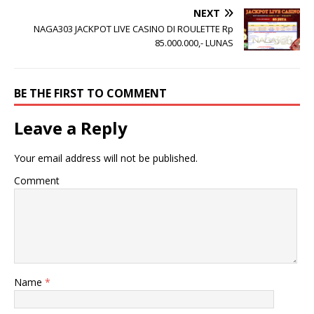
NEXT
NAGA303 JACKPOT LIVE CASINO DI ROULETTE Rp
85.000.000,- LUNAS
BE THE FIRST TO COMMENT
Leave a Reply
Your email address will not be published.
Comment
Name
*