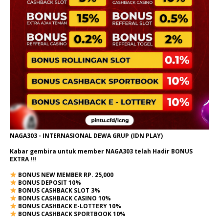
NAGA303 - INTERNASIONAL DEWA GRUP (IDN PLAY)
Kabar gembira untuk member NAGA303 telah Hadir BONUS
EXTRA !!!
BONUS NEW MEMBER RP. 25,000
BONUS DEPOSIT 10%
BONUS CASHBACK SLOT 3%
BONUS CASHBACK CASINO 10%
BONUS CASHBACK E-LOTTERY 10%
BONUS CASHBACK SPORTBOOK 10%