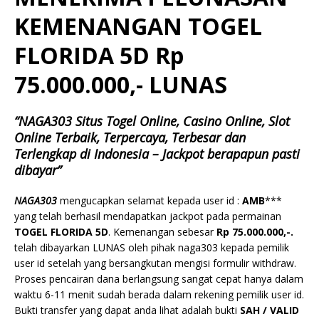
KEMENANGAN TOGEL
FLORIDA 5D Rp
75.000.000,- LUNAS
“NAGA303 Situs Togel Online, Casino Online, Slot
Online Terbaik, Terpercaya, Terbesar dan
Terlengkap di Indonesia – Jackpot berapapun pasti
dibayar”
NAGA303
mengucapkan selamat kepada user id :
AMB
***
yang telah berhasil mendapatkan jackpot pada permainan
TOGEL FLORIDA 5D
. Kemenangan sebesar
Rp 75.000.000,-.
telah dibayarkan LUNAS oleh pihak naga303 kepada pemilik
user id setelah yang bersangkutan mengisi formulir withdraw.
Proses pencairan dana berlangsung sangat cepat hanya dalam
waktu 6-11 menit sudah berada dalam rekening pemilik user id.
Bukti transfer yang dapat anda lihat adalah bukti
SAH / VALID