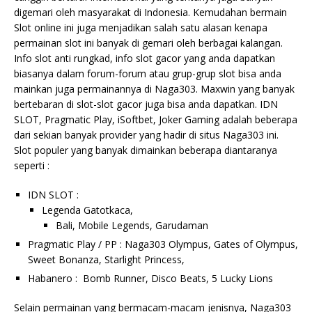
digemari oleh masyarakat di Indonesia. Kemudahan bermain
Slot online ini juga menjadikan salah satu alasan kenapa
permainan slot ini banyak di gemari oleh berbagai kalangan.
Info slot anti rungkad, info slot gacor yang anda dapatkan
biasanya dalam forum-forum atau grup-grup slot bisa anda
mainkan juga permainannya di Naga303. Maxwin yang banyak
bertebaran di slot-slot gacor juga bisa anda dapatkan. IDN
SLOT, Pragmatic Play, iSoftbet, Joker Gaming adalah beberapa
dari sekian banyak provider yang hadir di situs Naga303 ini.
Slot populer yang banyak dimainkan beberapa diantaranya
seperti :
IDN SLOT :
Legenda Gatotkaca,
Bali, Mobile Legends, Garudaman
Pragmatic Play / PP : Naga303 Olympus, Gates of Olympus,
Sweet Bonanza, Starlight Princess,
Habanero : Bomb Runner, Disco Beats, 5 Lucky Lions
Selain permainan yang bermacam-macam jenisnya, Naga303