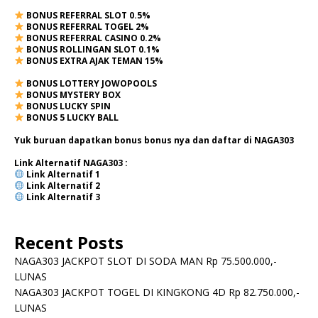
BONUS REFERRAL SLOT 0.5%
BONUS REFERRAL TOGEL 2%
BONUS REFERRAL CASINO 0.2%
BONUS ROLLINGAN SLOT 0.1%
BONUS EXTRA AJAK TEMAN 15%
BONUS LOTTERY JOWOPOOLS
BONUS MYSTERY BOX
BONUS LUCKY SPIN
BONUS 5 LUCKY BALL
Yuk buruan dapatkan bonus bonus nya dan daftar di NAGA303
Link Alternatif NAGA303 :
Link Alternatif
1
Link Alternatif
2
Link Alternatif 3
Recent Posts
NAGA303 JACKPOT SLOT DI SODA MAN Rp 75.500.000,-
LUNAS
NAGA303 JACKPOT TOGEL DI KINGKONG 4D Rp 82.750.000,-
LUNAS