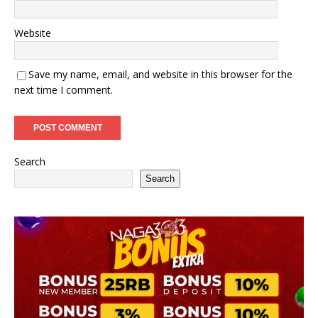
Website
Save my name, email, and website in this browser for the
next time I comment.
Search
Search