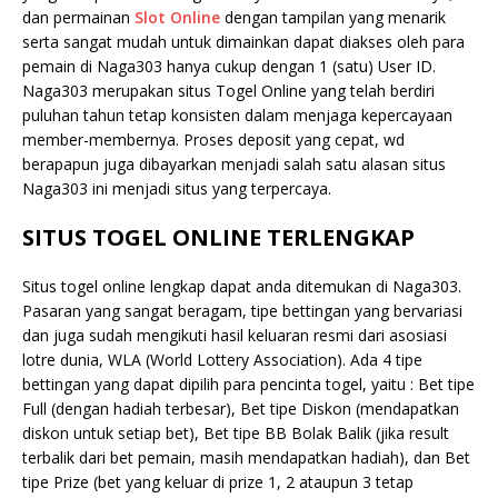
dan permainan
Slot Online
dengan tampilan yang menarik
serta sangat mudah untuk dimainkan dapat diakses oleh para
pemain di Naga303 hanya cukup dengan 1 (satu) User ID.
Naga303 merupakan situs Togel Online yang telah berdiri
puluhan tahun tetap konsisten dalam menjaga kepercayaan
member-membernya. Proses deposit yang cepat, wd
berapapun juga dibayarkan menjadi salah satu alasan situs
Naga303 ini menjadi situs yang terpercaya.
SITUS TOGEL ONLINE TERLENGKAP
Situs togel online lengkap dapat anda ditemukan di Naga303.
Pasaran yang sangat beragam, tipe bettingan yang bervariasi
dan juga sudah mengikuti hasil keluaran resmi dari asosiasi
lotre dunia, WLA (World Lottery Association). Ada 4 tipe
bettingan yang dapat dipilih para pencinta togel, yaitu : Bet tipe
Full (dengan hadiah terbesar), Bet tipe Diskon (mendapatkan
diskon untuk setiap bet), Bet tipe BB Bolak Balik (jika result
terbalik dari bet pemain, masih mendapatkan hadiah), dan Bet
tipe Prize (bet yang keluar di prize 1, 2 ataupun 3 tetap