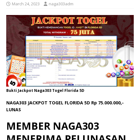
March 24, 2023
naga303adm
Bukti Jackpot Naga303 Togel Florida 5D
NAGA303 JACKPOT TOGEL FLORIDA 5D Rp 75.000.000,-
LUNAS
MEMBER NAGA303
MENERIMA PELUNASAN