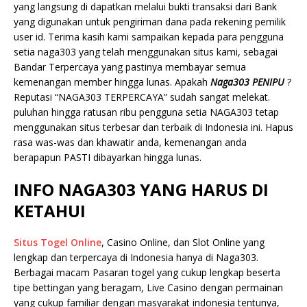
yang langsung di dapatkan melalui bukti transaksi dari Bank
yang digunakan untuk pengiriman dana pada rekening pemilik
user id. Terima kasih kami sampaikan kepada para pengguna
setia naga303 yang telah menggunakan situs kami, sebagai
Bandar Terpercaya yang pastinya membayar semua
kemenangan member hingga lunas. Apakah
Naga303
PENIPU
?
Reputasi “NAGA303 TERPERCAYA” sudah sangat melekat.
puluhan hingga ratusan ribu pengguna setia NAGA303 tetap
menggunakan situs terbesar dan terbaik di Indonesia ini. Hapus
rasa was-was dan khawatir anda, kemenangan anda
berapapun PASTI dibayarkan hingga lunas.
INFO NAGA303 YANG HARUS DI
KETAHUI
Situs Togel Online
, Casino Online, dan Slot Online yang
lengkap dan terpercaya di Indonesia hanya di Naga303.
Berbagai macam Pasaran togel yang cukup lengkap beserta
tipe bettingan yang beragam, Live Casino dengan permainan
yang cukup familiar dengan masyarakat indonesia tentunya,