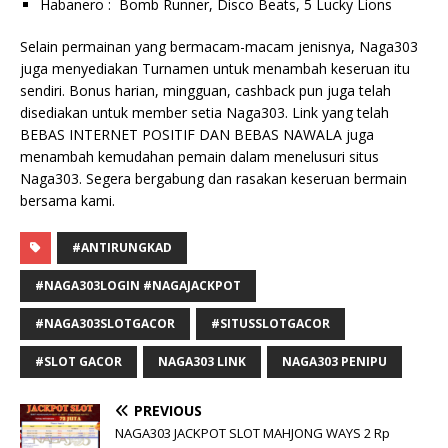
Habanero : Bomb Runner, Disco Beats, 5 Lucky Lions
Selain permainan yang bermacam-macam jenisnya, Naga303
juga menyediakan Turnamen untuk menambah keseruan itu
sendiri. Bonus harian, mingguan, cashback pun juga telah
disediakan untuk member setia Naga303. Link yang telah
BEBAS INTERNET POSITIF DAN BEBAS NAWALA juga
menambah kemudahan pemain dalam menelusuri situs
Naga303. Segera bergabung dan rasakan keseruan bermain
bersama kami.
#ANTIRUNGKAD
#NAGA303LOGIN #NAGAJACKPOT
#NAGA303SLOTGACOR
#SITUSSLOTGACOR
#SLOT GACOR
NAGA303 LINK
NAGA303 PENIPU
PREVIOUS
NAGA303 JACKPOT SLOT MAHJONG WAYS 2 Rp