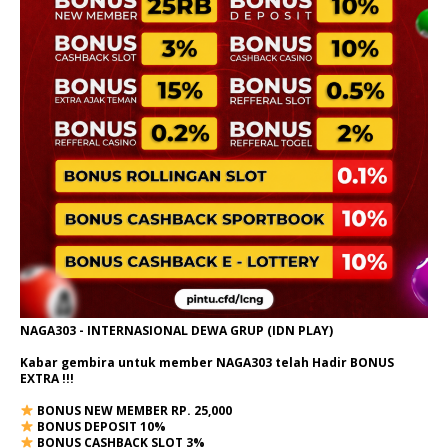
NAGA303 - INTERNASIONAL DEWA GRUP (IDN PLAY)
Kabar gembira untuk member NAGA303 telah Hadir BONUS
EXTRA !!!
BONUS NEW MEMBER RP. 25,000
BONUS DEPOSIT 10%
BONUS CASHBACK SLOT 3%