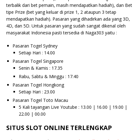
terbalik dari bet pemain, masih mendapatkan hadiah), dan Bet
tipe Prize (bet yang keluar di prize 1, 2 ataupun 3 tetap
mendapatkan hadiah). Pasaran yang dihadirkan ada yang 3D,
4D, dan 5D. Untuk pasaran yang sudah sangat dikenal oleh
masyarakat Indonesia pasti tersedia di Naga303 yaitu :
Pasaran Togel Sydney
Setiap Hari : 14.00
Pasaran Togel Singapore
Senin & Kamis : 17.35
Rabu, Sabtu & Minggu : 17.40
Pasaran Togel Hongkong
Setiap Hari : 23.00
Pasaran Togel Toto Macau
5 Kali tayangan Live Youtube : 13.00 | 16.00 | 19.00 |
22.00 | 00.00
SITUS SLOT ONLINE TERLENGKAP