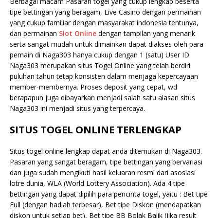
Berbagai macam Pasaran togel yang cukup lengkap beserta
tipe bettingan yang beragam, Live Casino dengan permainan
yang cukup familiar dengan masyarakat indonesia tentunya,
dan permainan
Slot Online
dengan tampilan yang menarik
serta sangat mudah untuk dimainkan dapat diakses oleh para
pemain di Naga303 hanya cukup dengan 1 (satu) User ID.
Naga303 merupakan situs Togel Online yang telah berdiri
puluhan tahun tetap konsisten dalam menjaga kepercayaan
member-membernya. Proses deposit yang cepat, wd
berapapun juga dibayarkan menjadi salah satu alasan situs
Naga303 ini menjadi situs yang terpercaya.
SITUS TOGEL ONLINE TERLENGKAP
Situs togel online lengkap dapat anda ditemukan di Naga303.
Pasaran yang sangat beragam, tipe bettingan yang bervariasi
dan juga sudah mengikuti hasil keluaran resmi dari asosiasi
lotre dunia, WLA (World Lottery Association). Ada 4 tipe
bettingan yang dapat dipilih para pencinta togel, yaitu : Bet tipe
Full (dengan hadiah terbesar), Bet tipe Diskon (mendapatkan
diskon untuk setiap bet), Bet tipe BB Bolak Balik (jika result