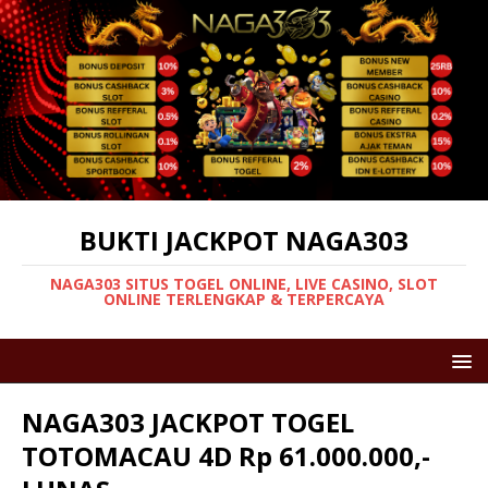
BUKTI JACKPOT NAGA303
NAGA303 SITUS TOGEL ONLINE, LIVE CASINO, SLOT
ONLINE TERLENGKAP & TERPERCAYA
NAGA303 JACKPOT TOGEL
TOTOMACAU 4D Rp 61.000.000,-