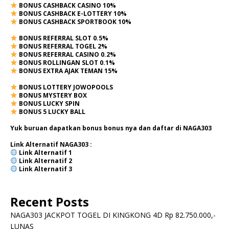
BONUS CASHBACK CASINO 10%
BONUS CASHBACK E-LOTTERY 10%
BONUS CASHBACK SPORTBOOK 10%
BONUS REFERRAL SLOT 0.5%
BONUS REFERRAL TOGEL 2%
BONUS REFERRAL CASINO 0.2%
BONUS ROLLINGAN SLOT 0.1%
BONUS EXTRA AJAK TEMAN 15%
BONUS LOTTERY JOWOPOOLS
BONUS MYSTERY BOX
BONUS LUCKY SPIN
BONUS 5 LUCKY BALL
Yuk buruan dapatkan bonus bonus nya dan daftar di NAGA303
Link Alternatif NAGA303 :
Link Alternatif
1
Link Alternatif
2
Link Alternatif 3
Recent Posts
NAGA303 JACKPOT TOGEL DI KINGKONG 4D Rp 82.750.000,-
LUNAS