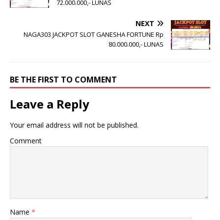
72.000.000,- LUNAS
NEXT
NAGA303 JACKPOT SLOT GANESHA FORTUNE Rp
80.000.000,- LUNAS
BE THE FIRST TO COMMENT
Leave a Reply
Your email address will not be published.
Comment
Name
*