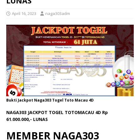
LUNAS
April 16, 2023
naga303adm
Bukti Jackpot Naga303 Togel Toto Macau 4D
NAGA303 JACKPOT TOGEL TOTOMACAU 4D Rp
61.000.000,- LUNAS
MEMBER NAGA303