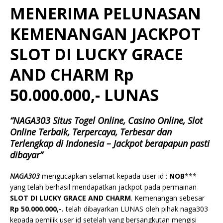
MENERIMA PELUNASAN
KEMENANGAN JACKPOT
SLOT DI LUCKY GRACE
AND CHARM Rp
50.000.000,- LUNAS
“NAGA303 Situs Togel Online, Casino Online, Slot
Online Terbaik, Terpercaya, Terbesar dan
Terlengkap di Indonesia – Jackpot berapapun pasti
dibayar”
NAGA303
mengucapkan selamat kepada user id :
NOB
***
yang telah berhasil mendapatkan jackpot pada permainan
SLOT DI LUCKY GRACE AND CHARM
. Kemenangan sebesar
Rp 50.000.000,-.
telah dibayarkan LUNAS oleh pihak naga303
kepada pemilik user id setelah yang bersangkutan mengisi