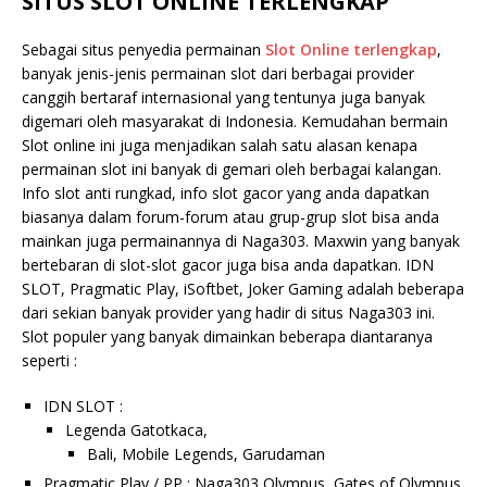
SITUS SLOT ONLINE TERLENGKAP
Sebagai situs penyedia permainan
Slot Online terlengkap
,
banyak jenis-jenis permainan slot dari berbagai provider
canggih bertaraf internasional yang tentunya juga banyak
digemari oleh masyarakat di Indonesia. Kemudahan bermain
Slot online ini juga menjadikan salah satu alasan kenapa
permainan slot ini banyak di gemari oleh berbagai kalangan.
Info slot anti rungkad, info slot gacor yang anda dapatkan
biasanya dalam forum-forum atau grup-grup slot bisa anda
mainkan juga permainannya di Naga303. Maxwin yang banyak
bertebaran di slot-slot gacor juga bisa anda dapatkan. IDN
SLOT, Pragmatic Play, iSoftbet, Joker Gaming adalah beberapa
dari sekian banyak provider yang hadir di situs Naga303 ini.
Slot populer yang banyak dimainkan beberapa diantaranya
seperti :
IDN SLOT :
Legenda Gatotkaca,
Bali, Mobile Legends, Garudaman
Pragmatic Play / PP : Naga303 Olympus, Gates of Olympus,