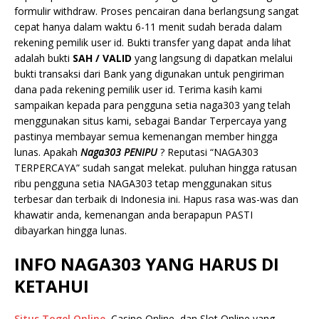
formulir withdraw. Proses pencairan dana berlangsung sangat
cepat hanya dalam waktu 6-11 menit sudah berada dalam
rekening pemilik user id. Bukti transfer yang dapat anda lihat
adalah bukti
SAH / VALID
yang langsung di dapatkan melalui
bukti transaksi dari Bank yang digunakan untuk pengiriman
dana pada rekening pemilik user id. Terima kasih kami
sampaikan kepada para pengguna setia naga303 yang telah
menggunakan situs kami, sebagai Bandar Terpercaya yang
pastinya membayar semua kemenangan member hingga
lunas. Apakah
Naga303
PENIPU
? Reputasi “NAGA303
TERPERCAYA” sudah sangat melekat. puluhan hingga ratusan
ribu pengguna setia NAGA303 tetap menggunakan situs
terbesar dan terbaik di Indonesia ini. Hapus rasa was-was dan
khawatir anda, kemenangan anda berapapun PASTI
dibayarkan hingga lunas.
INFO NAGA303 YANG HARUS DI
KETAHUI
Situs Togel Online
, Casino Online, dan Slot Online yang