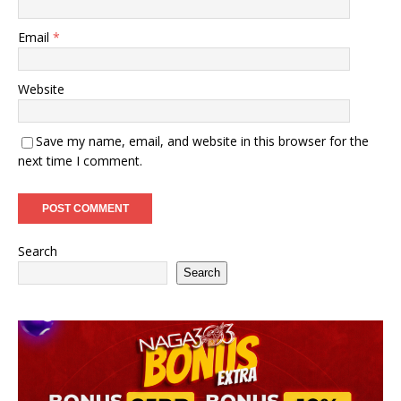
Email
*
Website
Save my name, email, and website in this browser for the
next time I comment.
Search
Search