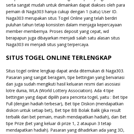
serta sangat mudah untuk dimainkan dapat diakses oleh para
pemain di Naga303 hanya cukup dengan 1 (satu) User ID.
Naga303 merupakan situs Togel Online yang telah berdiri
puluhan tahun tetap konsisten dalam menjaga kepercayaan
member-membernya. Proses deposit yang cepat, wd
berapapun juga dibayarkan menjadi salah satu alasan situs
Naga303 ini menjadi situs yang terpercaya.
SITUS TOGEL ONLINE TERLENGKAP
Situs togel online lengkap dapat anda ditemukan di Naga303.
Pasaran yang sangat beragam, tipe bettingan yang bervariasi
dan juga sudah mengikuti hasil keluaran resmi dari asosiasi
lotre dunia, WLA (World Lottery Association). Ada 4 tipe
bettingan yang dapat dipilih para pencinta togel, yaitu : Bet tipe
Full (dengan hadiah terbesar), Bet tipe Diskon (mendapatkan
diskon untuk setiap bet), Bet tipe BB Bolak Balik (jika result
terbalik dari bet pemain, masih mendapatkan hadiah), dan Bet
tipe Prize (bet yang keluar di prize 1, 2 ataupun 3 tetap
mendapatkan hadiah). Pasaran yang dihadirkan ada yang 3D,