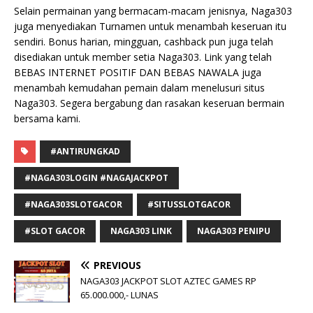
Selain permainan yang bermacam-macam jenisnya, Naga303
juga menyediakan Turnamen untuk menambah keseruan itu
sendiri. Bonus harian, mingguan, cashback pun juga telah
disediakan untuk member setia Naga303. Link yang telah
BEBAS INTERNET POSITIF DAN BEBAS NAWALA juga
menambah kemudahan pemain dalam menelusuri situs
Naga303. Segera bergabung dan rasakan keseruan bermain
bersama kami.
#ANTIRUNGKAD
#NAGA303LOGIN #NAGAJACKPOT
#NAGA303SLOTGACOR
#SITUSSLOTGACOR
#SLOT GACOR
NAGA303 LINK
NAGA303 PENIPU
PREVIOUS
NAGA303 JACKPOT SLOT AZTEC GAMES RP
65.000.000,- LUNAS