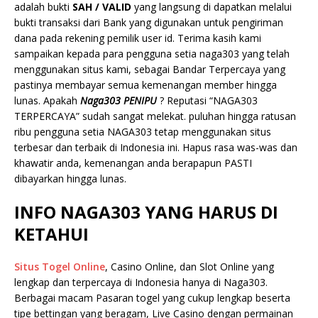
adalah bukti
SAH / VALID
yang langsung di dapatkan melalui
bukti transaksi dari Bank yang digunakan untuk pengiriman
dana pada rekening pemilik user id. Terima kasih kami
sampaikan kepada para pengguna setia naga303 yang telah
menggunakan situs kami, sebagai Bandar Terpercaya yang
pastinya membayar semua kemenangan member hingga
lunas. Apakah
Naga303
PENIPU
? Reputasi “NAGA303
TERPERCAYA” sudah sangat melekat. puluhan hingga ratusan
ribu pengguna setia NAGA303 tetap menggunakan situs
terbesar dan terbaik di Indonesia ini. Hapus rasa was-was dan
khawatir anda, kemenangan anda berapapun PASTI
dibayarkan hingga lunas.
INFO NAGA303 YANG HARUS DI
KETAHUI
Situs Togel Online
, Casino Online, dan Slot Online yang
lengkap dan terpercaya di Indonesia hanya di Naga303.
Berbagai macam Pasaran togel yang cukup lengkap beserta
tipe bettingan yang beragam, Live Casino dengan permainan