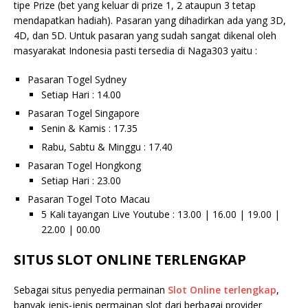
tipe Prize (bet yang keluar di prize 1, 2 ataupun 3 tetap
mendapatkan hadiah). Pasaran yang dihadirkan ada yang 3D,
4D, dan 5D. Untuk pasaran yang sudah sangat dikenal oleh
masyarakat Indonesia pasti tersedia di Naga303 yaitu :
Pasaran Togel Sydney
Setiap Hari : 14.00
Pasaran Togel Singapore
Senin & Kamis : 17.35
Rabu, Sabtu & Minggu : 17.40
Pasaran Togel Hongkong
Setiap Hari : 23.00
Pasaran Togel Toto Macau
5 Kali tayangan Live Youtube : 13.00 | 16.00 | 19.00 |
22.00 | 00.00
SITUS SLOT ONLINE TERLENGKAP
Sebagai situs penyedia permainan
Slot Online terlengkap
,
banyak jenis-jenis permainan slot dari berbagai provider