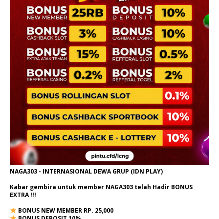
NAGA303 - INTERNASIONAL DEWA GRUP (IDN PLAY)
Kabar gembira untuk member NAGA303 telah Hadir BONUS
EXTRA !!!
BONUS NEW MEMBER RP. 25,000
BONUS DEPOSIT 10%