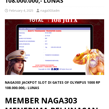
108.000.000,- LUNAS
February 4, 2025
naga303adm
NAGA303 JACKPOT SLOT DI GATES OF OLYMPUS 1000 RP
108.000.000,- LUNAS
MEMBER NAGA303