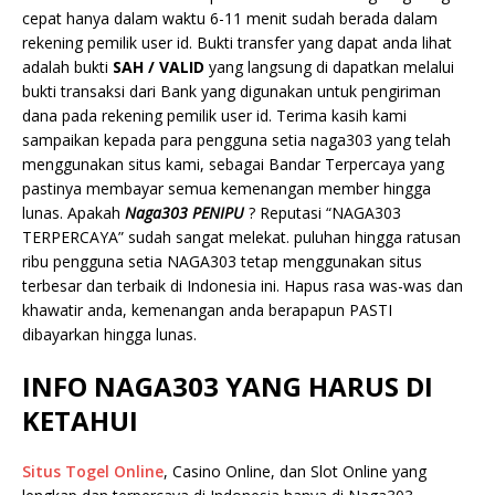
cepat hanya dalam waktu 6-11 menit sudah berada dalam
rekening pemilik user id. Bukti transfer yang dapat anda lihat
adalah bukti
SAH / VALID
yang langsung di dapatkan melalui
bukti transaksi dari Bank yang digunakan untuk pengiriman
dana pada rekening pemilik user id. Terima kasih kami
sampaikan kepada para pengguna setia naga303 yang telah
menggunakan situs kami, sebagai Bandar Terpercaya yang
pastinya membayar semua kemenangan member hingga
lunas. Apakah
Naga303
PENIPU
? Reputasi “NAGA303
TERPERCAYA” sudah sangat melekat. puluhan hingga ratusan
ribu pengguna setia NAGA303 tetap menggunakan situs
terbesar dan terbaik di Indonesia ini. Hapus rasa was-was dan
khawatir anda, kemenangan anda berapapun PASTI
dibayarkan hingga lunas.
INFO NAGA303 YANG HARUS DI
KETAHUI
Situs Togel Online
, Casino Online, dan Slot Online yang