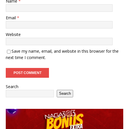
Name
*
Email
*
Website
Save my name, email, and website in this browser for the
next time I comment.
Search
Search