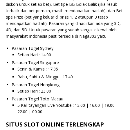
diskon untuk setiap bet), Bet tipe BB Bolak Balik (jika result
terbalik dari bet pemain, masih mendapatkan hadiah), dan Bet
tipe Prize (bet yang keluar di prize 1, 2 ataupun 3 tetap
mendapatkan hadiah). Pasaran yang dihadirkan ada yang 3D,
4D, dan 5D. Untuk pasaran yang sudah sangat dikenal oleh
masyarakat Indonesia pasti tersedia di Naga303 yaitu :
Pasaran Togel Sydney
Setiap Hari : 14.00
Pasaran Togel Singapore
Senin & Kamis : 17.35
Rabu, Sabtu & Minggu : 17.40
Pasaran Togel Hongkong
Setiap Hari : 23.00
Pasaran Togel Toto Macau
5 Kali tayangan Live Youtube : 13.00 | 16.00 | 19.00 |
22.00 | 00.00
SITUS SLOT ONLINE TERLENGKAP