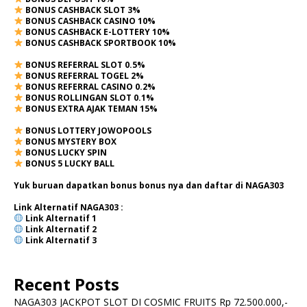
BONUS CASHBACK SLOT 3%
BONUS CASHBACK CASINO 10%
BONUS CASHBACK E-LOTTERY 10%
BONUS CASHBACK SPORTBOOK 10%
BONUS REFERRAL SLOT 0.5%
BONUS REFERRAL TOGEL 2%
BONUS REFERRAL CASINO 0.2%
BONUS ROLLINGAN SLOT 0.1%
BONUS EXTRA AJAK TEMAN 15%
BONUS LOTTERY JOWOPOOLS
BONUS MYSTERY BOX
BONUS LUCKY SPIN
BONUS 5 LUCKY BALL
Yuk buruan dapatkan bonus bonus nya dan daftar di NAGA303
Link Alternatif NAGA303 :
Link Alternatif
1
Link Alternatif
2
Link Alternatif 3
Recent Posts
NAGA303 JACKPOT SLOT DI COSMIC FRUITS Rp 72.500.000,-