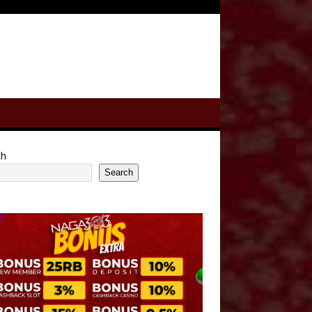
ch
Search