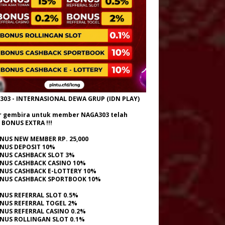
303 - INTERNASIONAL DEWA GRUP (IDN PLAY)
r gembira untuk member NAGA303 telah
 BONUS EXTRA !!!
NUS NEW MEMBER RP. 25,000
NUS DEPOSIT 10%
NUS CASHBACK SLOT 3%
NUS CASHBACK CASINO 10%
NUS CASHBACK E-LOTTERY 10%
NUS CASHBACK SPORTBOOK 10%
NUS REFERRAL SLOT 0.5%
NUS REFERRAL TOGEL 2%
NUS REFERRAL CASINO 0.2%
NUS ROLLINGAN SLOT 0.1%