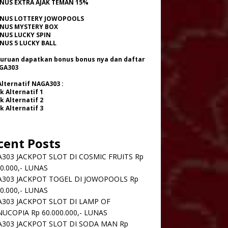
NUS EXTRA AJAK TEMAN 15%
NUS LOTTERY JOWOPOOLS
NUS MYSTERY BOX
NUS LUCKY SPIN
NUS 5 LUCKY BALL
uruan dapatkan bonus bonus nya dan daftar
AGA303
Alternatif NAGA303 :
nk Alternatif
1
nk Alternatif
2
k Alternatif 3
cent Posts
303 JACKPOT SLOT DI COSMIC FRUITS Rp
00.000,- LUNAS
303 JACKPOT TOGEL DI JOWOPOOLS Rp
50.000,- LUNAS
303 JACKPOT SLOT DI LAMP OF
UCOPIA Rp 60.000.000,- LUNAS
303 JACKPOT SLOT DI SODA MAN Rp