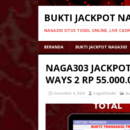
BUKTI JACKPOT N
NAGA303 SITUS TOGEL ONLINE, LIVE CAS
BERANDA
BUKTI JACKPOT NAGA303
NAGA303 JACKPOT
WAYS 2 RP 55.000.
December 4, 2024
naga303adm
Bu