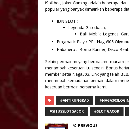
iSoftbet, Joker Gaming adalah beberapa dari s
populer yang banyak dimainkan beberapa dian
IDN SLOT :
Legenda Gatotkaca,
Bali, Mobile Legends, Ga
Pragmatic Play / PP : Naga303 Olympu
Habanero : Bomb Runner, Disco Beats
Selain permainan yang bermacam-macam je
menambah keseruan itu sendiri. Bonus haria
member setia Naga303. Link yang telah 
menambah kemudahan pemain dalam menelus
keseruan bermain bersama kami.
#ANTIRUNGKAD
#NAGA303LOGIN
#SITUSSLOTGACOR
#SLOT GACOR
PREVIOUS