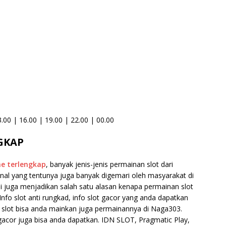
3.00 | 16.00 | 19.00 | 22.00 | 00.00
GKAP
ne terlengkap
, banyak jenis-jenis permainan slot dari
ional yang tentunya juga banyak digemari oleh masyarakat di
i juga menjadikan salah satu alasan kenapa permainan slot
Info slot anti rungkad, info slot gacor yang anda dapatkan
 slot bisa anda mainkan juga permainannya di Naga303.
gacor juga bisa anda dapatkan. IDN SLOT, Pragmatic Play,