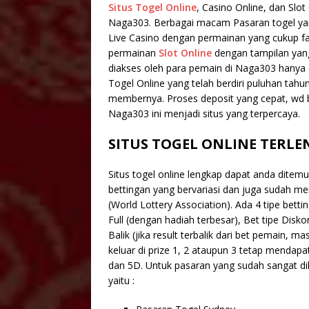
Situs Togel Online
, Casino Online, dan Slot
Naga303. Berbagai macam Pasaran togel yan
Live Casino dengan permainan yang cukup fa
permainan
Slot Online
dengan tampilan yan
diakses oleh para pemain di Naga303 hanya 
Togel Online yang telah berdiri puluhan ta
membernya. Proses deposit yang cepat, wd b
Naga303 ini menjadi situs yang terpercaya.
SITUS TOGEL ONLINE TERL
Situs togel online lengkap dapat anda ditem
bettingan yang bervariasi dan juga sudah meng
(World Lottery Association). Ada 4 tipe bettin
Full (dengan hadiah terbesar), Bet tipe Disk
Balik (jika result terbalik dari bet pemain, 
keluar di prize 1, 2 ataupun 3 tetap mendap
dan 5D. Untuk pasaran yang sudah sangat di
yaitu :