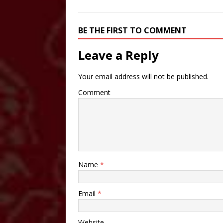
BE THE FIRST TO COMMENT
Leave a Reply
Your email address will not be published.
Comment
Name
*
Email
*
Website