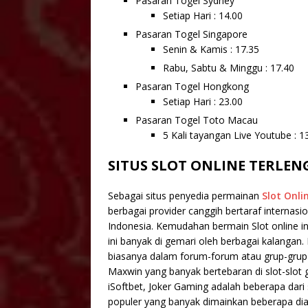
Pasaran Togel Sydney
Setiap Hari : 14.00
Pasaran Togel Singapore
Senin & Kamis : 17.35
Rabu, Sabtu & Minggu : 17.40
Pasaran Togel Hongkong
Setiap Hari : 23.00
Pasaran Togel Toto Macau
5 Kali tayangan Live Youtube : 1
SITUS SLOT ONLINE TERLEN
Sebagai situs penyedia permainan
Slot Onli
berbagai provider canggih bertaraf internas
Indonesia. Kemudahan bermain Slot online in
ini banyak di gemari oleh berbagai kalangan. 
biasanya dalam forum-forum atau grup-grup
Maxwin yang banyak bertebaran di slot-slot 
iSoftbet, Joker Gaming adalah beberapa dari s
populer yang banyak dimainkan beberapa dian