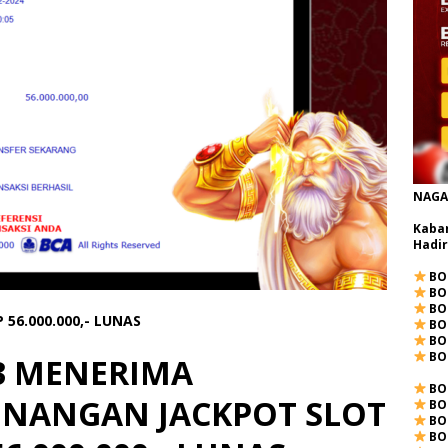
NAGA
Kaba
Hadir
BO
BO
BO
56.000.000,- LUNAS
BO
BO
BO
3 MENERIMA
BO
NANGAN JACKPOT SLOT
BO
BO
BO