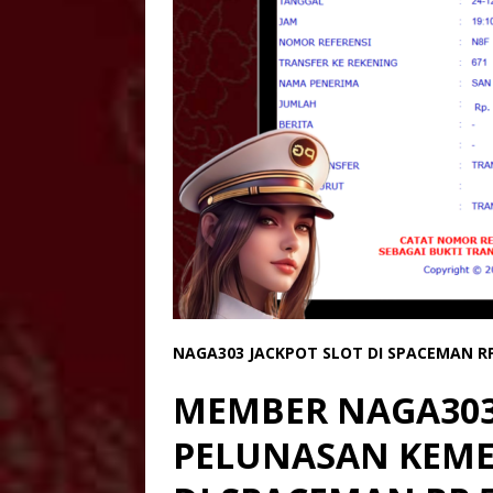
NAGA303 JACKPOT SLOT DI SPACEMAN RP 
MEMBER NAGA30
PELUNASAN KEME