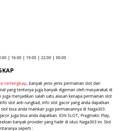
3.00 | 16.00 | 19.00 | 22.00 | 00.00
GKAP
ne terlengkap
, banyak jenis-jenis permainan slot dari
ional yang tentunya juga banyak digemari oleh masyarakat di
i juga menjadikan salah satu alasan kenapa permainan slot
Info slot anti rungkad, info slot gacor yang anda dapatkan
 slot bisa anda mainkan juga permainannya di Naga303.
gacor juga bisa anda dapatkan. IDN SLOT, Pragmatic Play,
ekian banyak provider yang hadir di situs Naga303 ini. Slot
taranya seperti :