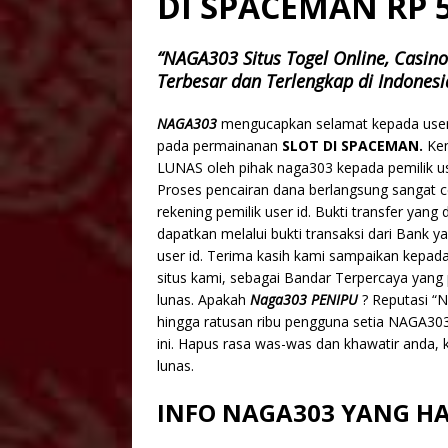
DI SPACEMAN RP 5
“NAGA303 Situs Togel Online, Casino 
Terbesar dan Terlengkap di Indonesi
NAGA303
mengucapkan selamat kepada user
pada permainanan
SLOT DI SPACEMAN.
Kem
LUNAS oleh pihak naga303 kepada pemilik use
Proses pencairan dana berlangsung sangat 
rekening pemilik user id. Bukti transfer yang
dapatkan melalui bukti transaksi dari Bank 
user id. Terima kasih kami sampaikan kepa
situs kami, sebagai Bandar Terpercaya ya
lunas. Apakah
Naga303
PENIPU
? Reputasi “
hingga ratusan ribu pengguna setia NAGA303
ini. Hapus rasa was-was dan khawatir anda
lunas.
INFO NAGA303 YANG HA