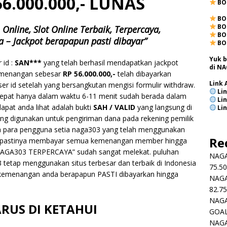
6.000.000,- LUNAS
BO
BO
BO
Online, Slot Online Terbaik, Terpercaya,
BO
a – Jackpot berapapun pasti dibayar”
BO
Yuk b
 id :
SAN***
yang telah berhasil mendapatkan jackpot
di N
enangan sebesar
RP 56.000.000,-
telah dibayarkan
Link 
r id setelah yang bersangkutan mengisi formulir withdraw.
Li
cepat hanya dalam waktu 6-11 menit sudah berada dalam
Li
 dapat anda lihat adalah bukti
SAH / VALID
yang langsung di
Lin
yang digunakan untuk pengiriman dana pada rekening pemilik
da para pengguna setia naga303 yang telah menggunakan
Re
ng pastinya membayar semua kemenangan member hingga
NAGA303 TERPERCAYA” sudah sangat melekat. puluhan
NAGA
 tetap menggunakan situs terbesar dan terbaik di Indonesia
75.5
, kemenangan anda berapapun PASTI dibayarkan hingga
NAGA
82.7
NAGA
RUS DI KETAHUI
GOAL
NAGA