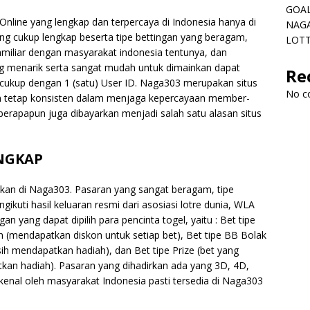
GOAL
 Online yang lengkap dan terpercaya di Indonesia hanya di
NAGA
g cukup lengkap beserta tipe bettingan yang beragam,
LOTT
miliar dengan masyarakat indonesia tentunya, dan
g menarik serta sangat mudah untuk dimainkan dapat
Re
cukup dengan 1 (satu) User ID. Naga303 merupakan situs
No c
hun tetap konsisten dalam menjaga kepercayaan member-
erapapun juga dibayarkan menjadi salah satu alasan situs
ENGKAP
ukan di Naga303. Pasaran yang sangat beragam, tipe
ikuti hasil keluaran resmi dari asosiasi lotre dunia, WLA
gan yang dapat dipilih para pencinta togel, yaitu : Bet tipe
on (mendapatkan diskon untuk setiap bet), Bet tipe BB Bolak
masih mendapatkan hadiah), dan Bet tipe Prize (bet yang
atkan hadiah). Pasaran yang dihadirkan ada yang 3D, 4D,
kenal oleh masyarakat Indonesia pasti tersedia di Naga303