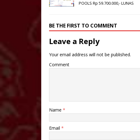
POOLS Rp 59.700.000,- LUNAS
BE THE FIRST TO COMMENT
Leave a Reply
Your email address will not be published.
Comment
Name
*
Email
*