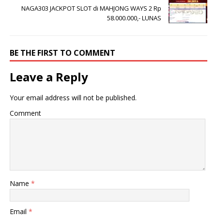
NAGA303 JACKPOT SLOT di MAHJONG WAYS 2 Rp
58.000.000,- LUNAS
BE THE FIRST TO COMMENT
Leave a Reply
Your email address will not be published.
Comment
Name
*
Email
*