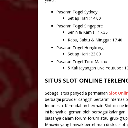
Pasaran Togel Sydney
Setiap Hari : 14.00
Pasaran Togel Singapore
Senin & Kamis : 17.35
Rabu, Sabtu & Minggu : 17.40
Pasaran Togel Hongkong
Setiap Hari : 23.00
Pasaran Togel Toto Macau
5 Kali tayangan Live Youtube : 1
SITUS SLOT ONLINE TERLEN
Sebagai situs penyedia permainan
Slot Onli
berbagai provider canggih bertaraf internas
Indonesia. Kemudahan bermain Slot online in
ini banyak di gemari oleh berbagai kalangan. 
biasanya dalam forum-forum atau grup-grup
Maxwin yang banyak bertebaran di slot-slot 