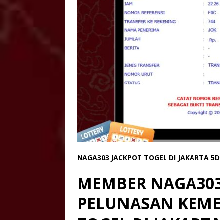
NAGA303 JACKPOT TOGEL DI JAKARTA 5D 
MEMBER NAGA30
PELUNASAN KEM