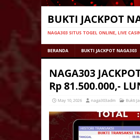
BUKTI JACKPOT N
NAGA303 SITUS TOGEL ONLINE, LIVE CAS
BERANDA
BUKTI JACKPOT NAGA303
NAGA303 JACKPOT
Rp 81.500.000,- L
May 10, 2026
naga303adm
Bukti J