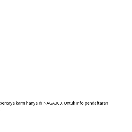
erpercaya kami hanya di NAGA303. Untuk info pendaftaran
: