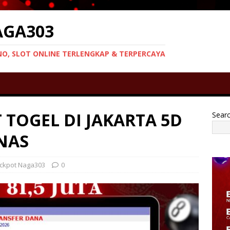
AGA303
INO, SLOT ONLINE TERLENGKAP & TERPERCAYA
 TOGEL DI JAKARTA 5D
Sear
UNAS
ackpot Naga303
0