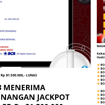
NAGA
Kaba
Hadir
BO
BO
BO
Rp 81.500.000,- LUNAS
BO
BO
BO
3 MENERIMA
BO
ENANGAN JACKPOT
BO
BO
BO