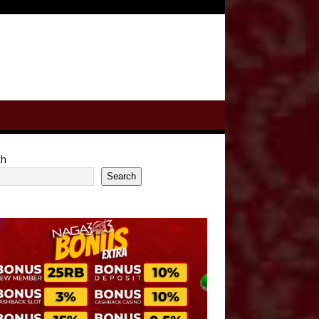
ch
Search