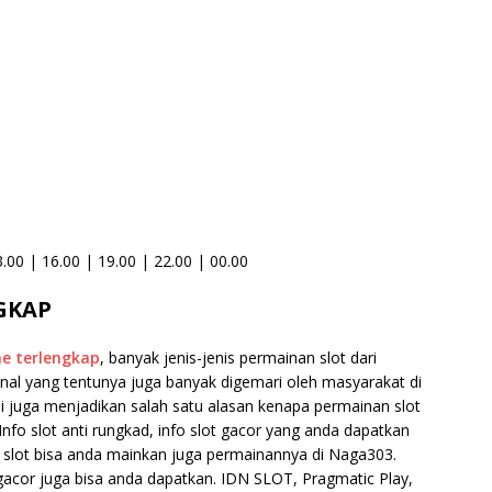
3.00 | 16.00 | 19.00 | 22.00 | 00.00
GKAP
ne terlengkap
, banyak jenis-jenis permainan slot dari
ional yang tentunya juga banyak digemari oleh masyarakat di
i juga menjadikan salah satu alasan kenapa permainan slot
Info slot anti rungkad, info slot gacor yang anda dapatkan
 slot bisa anda mainkan juga permainannya di Naga303.
gacor juga bisa anda dapatkan. IDN SLOT, Pragmatic Play,