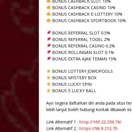
BONUS CASHBACK SLOT 10%
BONUS CASHBACK CASINO 10%
BONUS CASHBACK E-LOTTERY 10%
BONUS CASHBACK SPORTBOOK 10%
BONUS REFERRAL SLOT 0.5%
BONUS REFERRAL TOGEL 2%
BONUS REFERRAL CASINO 0.2%
BONUS ROLLINGAN SLOT 0.1%
BONUS EXTRA AJAK TEMAN 15%
BONUS LOTTERY JOWOPOOLS
BONUS MYSTERY BOX
BONUS LUCKY SPIN
BONUS 5 LUCKY BALL
Ayo segera daftarkan diri anda pada situs t
lebih lanjut boleh hubungi kontak dibawah ini 
Link Alternatif 1 :
http://165.22.250.76/
Link Alternatif 2 :
https://96.9.212.70