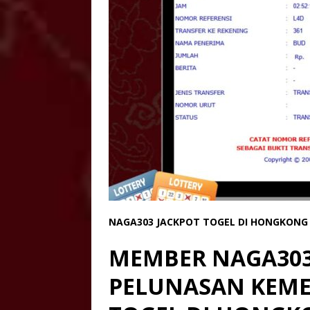
NAGA303 JACKPOT TOGEL DI HONGKONG L
MEMBER NAGA30
PELUNASAN KEM