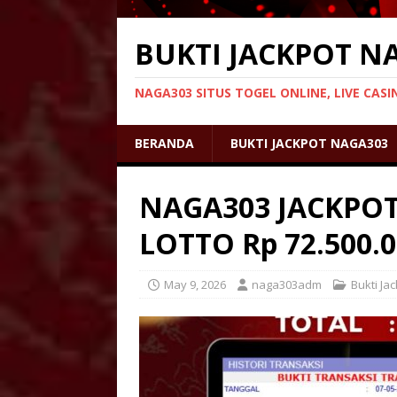
BUKTI JACKPOT N
NAGA303 SITUS TOGEL ONLINE, LIVE CAS
BERANDA
BUKTI JACKPOT NAGA303
NAGA303 JACKPO
LOTTO Rp 72.500.
May 9, 2026
naga303adm
Bukti Ja