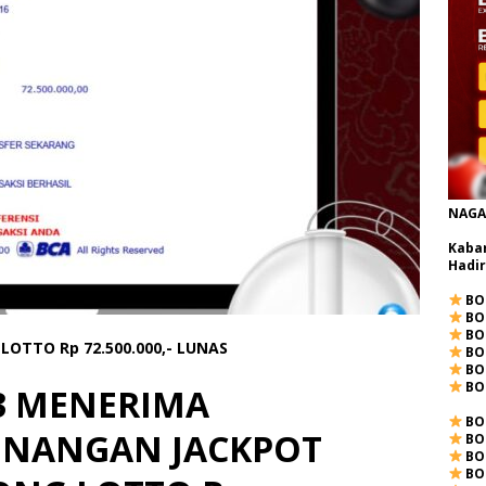
NAGA
Kaba
Hadir
BO
BO
BO
OTTO Rp 72.500.000,- LUNAS
BO
BO
BO
3 MENERIMA
BO
ENANGAN JACKPOT
BO
BO
BO