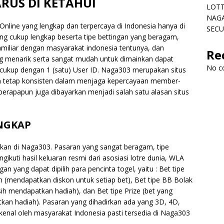
RUS DI KETAHUI
LOTT
NAGA
 Online yang lengkap dan terpercaya di Indonesia hanya di
SECU
g cukup lengkap beserta tipe bettingan yang beragam,
miliar dengan masyarakat indonesia tentunya, dan
Re
g menarik serta sangat mudah untuk dimainkan dapat
No c
cukup dengan 1 (satu) User ID. Naga303 merupakan situs
hun tetap konsisten dalam menjaga kepercayaan member-
erapapun juga dibayarkan menjadi salah satu alasan situs
ENGKAP
ukan di Naga303. Pasaran yang sangat beragam, tipe
ikuti hasil keluaran resmi dari asosiasi lotre dunia, WLA
gan yang dapat dipilih para pencinta togel, yaitu : Bet tipe
on (mendapatkan diskon untuk setiap bet), Bet tipe BB Bolak
masih mendapatkan hadiah), dan Bet tipe Prize (bet yang
atkan hadiah). Pasaran yang dihadirkan ada yang 3D, 4D,
kenal oleh masyarakat Indonesia pasti tersedia di Naga303