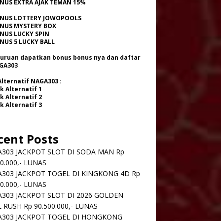
NUS EXTRA AJAK TEMAN 15%
NUS LOTTERY JOWOPOOLS
NUS MYSTERY BOX
NUS LUCKY SPIN
NUS 5 LUCKY BALL
uruan dapatkan bonus bonus nya dan daftar
AGA303
Alternatif NAGA303 :
nk Alternatif
1
nk Alternatif
2
k Alternatif 3
cent Posts
303 JACKPOT SLOT DI SODA MAN Rp
00.000,- LUNAS
303 JACKPOT TOGEL DI KINGKONG 4D Rp
50.000,- LUNAS
303 JACKPOT SLOT DI 2026 GOLDEN
 RUSH Rp 90.500.000,- LUNAS
303 JACKPOT TOGEL DI HONGKONG