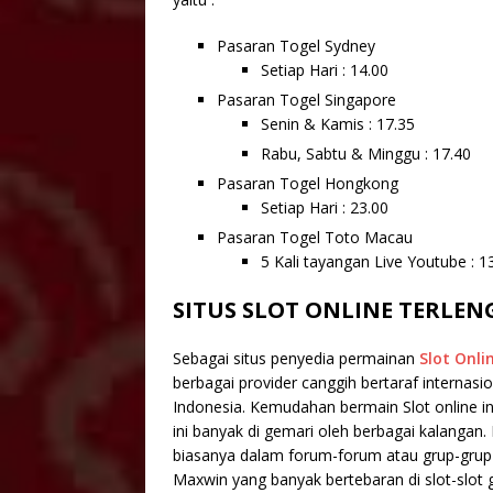
Pasaran Togel Sydney
Setiap Hari : 14.00
Pasaran Togel Singapore
Senin & Kamis : 17.35
Rabu, Sabtu & Minggu : 17.40
Pasaran Togel Hongkong
Setiap Hari : 23.00
Pasaran Togel Toto Macau
5 Kali tayangan Live Youtube : 1
SITUS SLOT ONLINE TERLEN
Sebagai situs penyedia permainan
Slot Onli
berbagai provider canggih bertaraf internas
Indonesia. Kemudahan bermain Slot online in
ini banyak di gemari oleh berbagai kalangan. 
biasanya dalam forum-forum atau grup-grup
Maxwin yang banyak bertebaran di slot-slot 