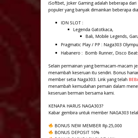
iSoftbet, Joker Gaming adalah beberapa dari s
populer yang banyak dimainkan beberapa dian
IDN SLOT :
Legenda Gatotkaca,
Bali, Mobile Legends, Ga
Pragmatic Play / PP : Naga303 Olympus
Habanero : Bomb Runner, Disco Beats
Selain permainan yang bermacam-macam je
menambah keseruan itu sendiri. Bonus haria
member setia Naga303. Link yang telah
BEB
menambah kemudahan pemain dalam menelus
keseruan bermain bersama kami.
KENAPA HARUS NAGA303?
Kabar gembira untuk member NAGA303 telah
BONUS NEW MEMBER Rp.25,000
BONUS DEPOSIT 10%