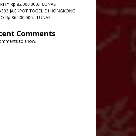
RITY Rp 82.000.000,- LUNAS
303 JACKPOT TOGEL DI HONGKONG
O Rp 86.500.000,- LUNAS
cent Comments
omments to show.