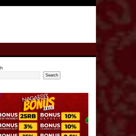
ch
Search