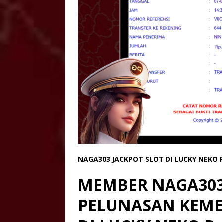
NAGA303 JACKPOT SLOT DI LUCKY NEKO R
MEMBER NAGA30
PELUNASAN KEME