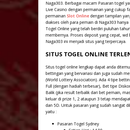
Naga303. Berbagai macam Pasaran togel yan
Live Casino dengan permainan yang cukup fa
permainan
Slot Online
dengan tampilan yan
diakses oleh para pemain di Naga303 hanya 
Togel Online yang telah berdiri puluhan ta
membernya. Proses deposit yang cepat, wd b
Naga303 ini menjadi situs yang terpercaya.
SITUS TOGEL ONLINE TERL
Situs togel online lengkap dapat anda ditem
bettingan yang bervariasi dan juga sudah meng
(World Lottery Association). Ada 4 tipe bettin
Full (dengan hadiah terbesar), Bet tipe Disk
Balik (jika result terbalik dari bet pemain, 
keluar di prize 1, 2 ataupun 3 tetap mendap
dan 5D. Untuk pasaran yang sudah sangat di
yaitu :
Pasaran Togel Sydney