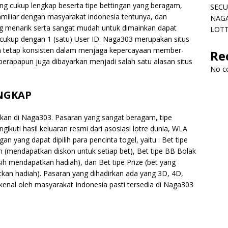
g cukup lengkap beserta tipe bettingan yang beragam,
SECU
miliar dengan masyarakat indonesia tentunya, dan
NAGA
g menarik serta sangat mudah untuk dimainkan dapat
LOTT
cukup dengan 1 (satu) User ID. Naga303 merupakan situs
hun tetap konsisten dalam menjaga kepercayaan member-
Re
erapapun juga dibayarkan menjadi salah satu alasan situs
No c
ENGKAP
ukan di Naga303. Pasaran yang sangat beragam, tipe
ikuti hasil keluaran resmi dari asosiasi lotre dunia, WLA
gan yang dapat dipilih para pencinta togel, yaitu : Bet tipe
on (mendapatkan diskon untuk setiap bet), Bet tipe BB Bolak
masih mendapatkan hadiah), dan Bet tipe Prize (bet yang
atkan hadiah). Pasaran yang dihadirkan ada yang 3D, 4D,
kenal oleh masyarakat Indonesia pasti tersedia di Naga303