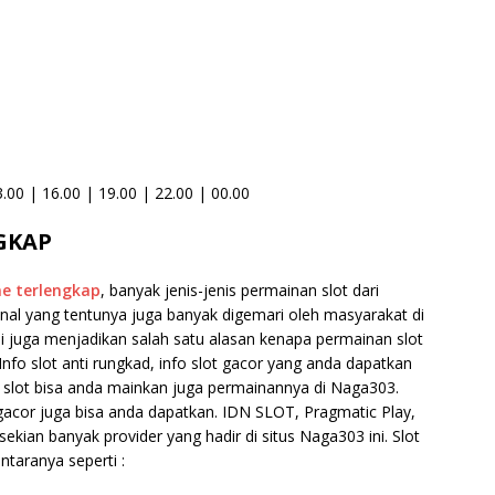
3.00 | 16.00 | 19.00 | 22.00 | 00.00
GKAP
ne terlengkap
, banyak jenis-jenis permainan slot dari
ional yang tentunya juga banyak digemari oleh masyarakat di
i juga menjadikan salah satu alasan kenapa permainan slot
Info slot anti rungkad, info slot gacor yang anda dapatkan
 slot bisa anda mainkan juga permainannya di Naga303.
gacor juga bisa anda dapatkan. IDN SLOT, Pragmatic Play,
ekian banyak provider yang hadir di situs Naga303 ini. Slot
taranya seperti :