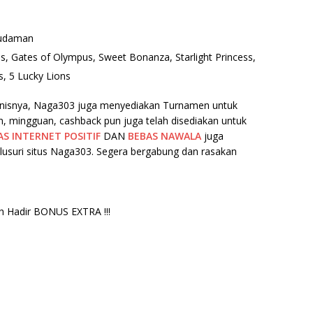
rudaman
s, Gates of Olympus, Sweet Bonanza, Starlight Princess,
, 5 Lucky Lions
nisnya, Naga303 juga menyediakan Turnamen untuk
n, mingguan, cashback pun juga telah disediakan untuk
AS INTERNET POSITIF
DAN
BEBAS NAWALA
juga
uri situs Naga303. Segera bergabung dan rasakan
 Hadir BONUS EXTRA !!!