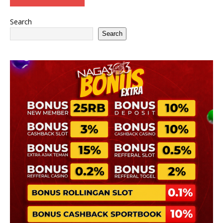
Search
Search