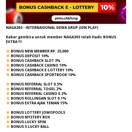
NAGA303 - INTERNASIONAL DEWA GRUP (IDN PLAY)
Kabar gembira untuk member NAGA303 telah Hadir BONUS
EXTRA !!!
BONUS NEW MEMBER RP. 25,000
BONUS DEPOSIT 10%
BONUS CASHBACK SLOT 3%
BONUS CASHBACK CASINO 10%
BONUS CASHBACK E-LOTTERY 10%
BONUS CASHBACK SPORTBOOK 10%
BONUS REFERRAL SLOT 0.5%
BONUS REFERRAL TOGEL 2%
BONUS REFERRAL CASINO 0.2%
BONUS ROLLINGAN SLOT 0.1%
BONUS EXTRA AJAK TEMAN 15%
BONUS LOTTERY JOWOPOOLS
BONUS MYSTERY BOX
BONUS LUCKY SPIN
BONUS 5 LUCKY BALL