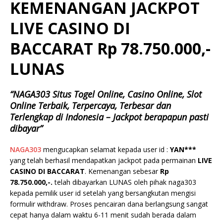
KEMENANGAN JACKPOT
LIVE CASINO DI
BACCARAT Rp 78.750.000,-
LUNAS
“NAGA303 Situs Togel Online, Casino Online, Slot
Online Terbaik, Terpercaya, Terbesar dan
Terlengkap di Indonesia – Jackpot berapapun pasti
dibayar”
NAGA303
mengucapkan selamat kepada user id :
YAN***
yang telah berhasil mendapatkan jackpot pada permainan
LIVE
CASINO DI BACCARAT
. Kemenangan sebesar
Rp
78.750.000
,-.
telah dibayarkan LUNAS oleh pihak naga303
kepada pemilik user id setelah yang bersangkutan mengisi
formulir withdraw. Proses pencairan dana berlangsung sangat
cepat hanya dalam waktu 6-11 menit sudah berada dalam