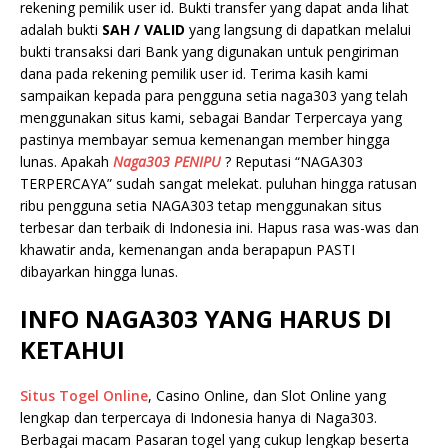
rekening pemilik user id. Bukti transfer yang dapat anda lihat
adalah bukti
SAH / VALID
yang langsung di dapatkan melalui
bukti transaksi dari Bank yang digunakan untuk pengiriman
dana pada rekening pemilik user id. Terima kasih kami
sampaikan kepada para pengguna setia naga303 yang telah
menggunakan situs kami, sebagai Bandar Terpercaya yang
pastinya membayar semua kemenangan member hingga
lunas. Apakah
Naga303
PENIPU
? Reputasi “NAGA303
TERPERCAYA” sudah sangat melekat. puluhan hingga ratusan
ribu pengguna setia NAGA303 tetap menggunakan situs
terbesar dan terbaik di Indonesia ini. Hapus rasa was-was dan
khawatir anda, kemenangan anda berapapun PASTI
dibayarkan hingga lunas.
INFO NAGA303 YANG HARUS DI
KETAHUI
Situs Togel Online
, Casino Online, dan Slot Online yang
lengkap dan terpercaya di Indonesia hanya di Naga303.
Berbagai macam Pasaran togel yang cukup lengkap beserta