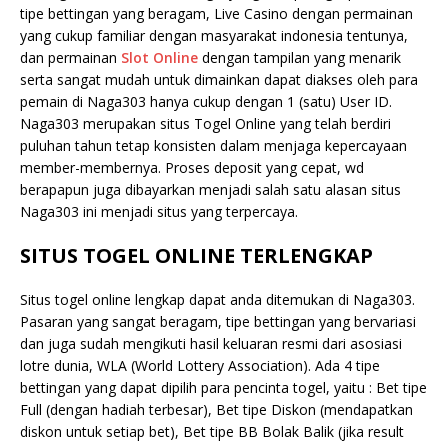
tipe bettingan yang beragam, Live Casino dengan permainan
yang cukup familiar dengan masyarakat indonesia tentunya,
dan permainan
Slot Online
dengan tampilan yang menarik
serta sangat mudah untuk dimainkan dapat diakses oleh para
pemain di Naga303 hanya cukup dengan 1 (satu) User ID.
Naga303 merupakan situs Togel Online yang telah berdiri
puluhan tahun tetap konsisten dalam menjaga kepercayaan
member-membernya. Proses deposit yang cepat, wd
berapapun juga dibayarkan menjadi salah satu alasan situs
Naga303 ini menjadi situs yang terpercaya.
SITUS TOGEL ONLINE TERLENGKAP
Situs togel online lengkap dapat anda ditemukan di Naga303.
Pasaran yang sangat beragam, tipe bettingan yang bervariasi
dan juga sudah mengikuti hasil keluaran resmi dari asosiasi
lotre dunia, WLA (World Lottery Association). Ada 4 tipe
bettingan yang dapat dipilih para pencinta togel, yaitu : Bet tipe
Full (dengan hadiah terbesar), Bet tipe Diskon (mendapatkan
diskon untuk setiap bet), Bet tipe BB Bolak Balik (jika result