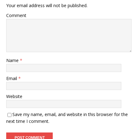
Your email address will not be published.
Comment
Name
*
Email
*
Website
Save my name, email, and website in this browser for the
next time I comment.