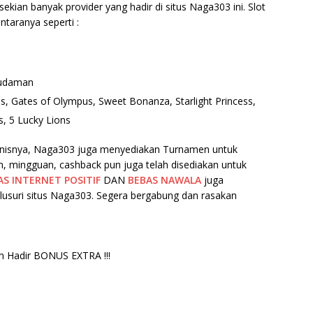
ekian banyak provider yang hadir di situs Naga303 ini. Slot
taranya seperti :
rudaman
s, Gates of Olympus, Sweet Bonanza, Starlight Princess,
, 5 Lucky Lions
nisnya, Naga303 juga menyediakan Turnamen untuk
n, mingguan, cashback pun juga telah disediakan untuk
AS INTERNET POSITIF
DAN
BEBAS NAWALA
juga
uri situs Naga303. Segera bergabung dan rasakan
 Hadir BONUS EXTRA !!!