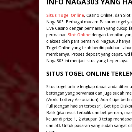
INFO NAGA303 YANG HA
Situs Togel Online
, Casino Online, dan Slot
Naga303. Berbagai macam Pasaran togel yan
Live Casino dengan permainan yang cukup fa
permainan
Slot Online
dengan tampilan yan
diakses oleh para pemain di Naga303 hanya 
Togel Online yang telah berdiri puluhan ta
membernya. Proses deposit yang cepat, wd b
Naga303 ini menjadi situs yang terpercaya.
SITUS TOGEL ONLINE TERL
Situs togel online lengkap dapat anda ditem
bettingan yang bervariasi dan juga sudah meng
(World Lottery Association). Ada 4 tipe bettin
Full (dengan hadiah terbesar), Bet tipe Disk
Balik (jika result terbalik dari bet pemain, 
keluar di prize 1, 2 ataupun 3 tetap mendap
dan 5D. Untuk pasaran yang sudah sangat di
yaitu :