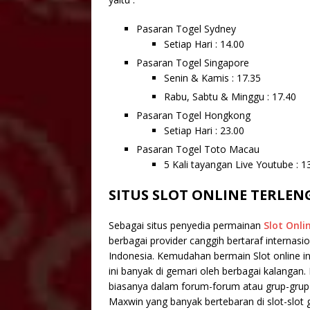
Pasaran Togel Sydney
Setiap Hari : 14.00
Pasaran Togel Singapore
Senin & Kamis : 17.35
Rabu, Sabtu & Minggu : 17.40
Pasaran Togel Hongkong
Setiap Hari : 23.00
Pasaran Togel Toto Macau
5 Kali tayangan Live Youtube : 1
SITUS SLOT ONLINE TERLEN
Sebagai situs penyedia permainan
Slot Onli
berbagai provider canggih bertaraf internas
Indonesia. Kemudahan bermain Slot online in
ini banyak di gemari oleh berbagai kalangan. 
biasanya dalam forum-forum atau grup-grup
Maxwin yang banyak bertebaran di slot-slot 