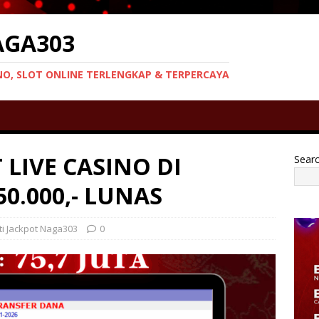
AGA303
INO, SLOT ONLINE TERLENGKAP & TERPERCAYA
 LIVE CASINO DI
Sear
50.000,- LUNAS
ti Jackpot Naga303
0