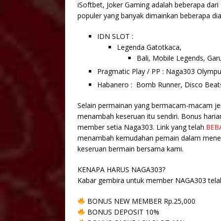
iSoftbet, Joker Gaming adalah beberapa dari s
populer yang banyak dimainkan beberapa dian
IDN SLOT :
Legenda Gatotkaca,
Bali, Mobile Legends, Ga
Pragmatic Play / PP : Naga303 Olympu
Habanero : Bomb Runner, Disco Beats
Selain permainan yang bermacam-macam je
menambah keseruan itu sendiri. Bonus haria
member setia Naga303. Link yang telah
BEB
menambah kemudahan pemain dalam menelus
keseruan bermain bersama kami.
KENAPA HARUS NAGA303?
Kabar gembira untuk member NAGA303 telah
BONUS NEW MEMBER Rp.25,000
BONUS DEPOSIT 10%