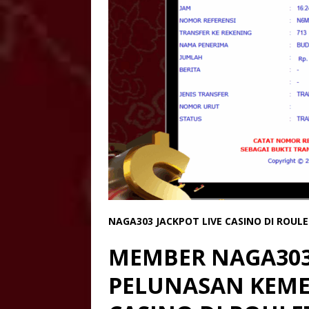
NAGA303 JACKPOT LIVE CASINO DI ROULET
MEMBER NAGA30
PELUNASAN KEME