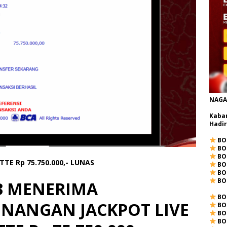
NAGA
Kaba
Hadir
BO
BO
BO
TE Rp 75.750.000,- LUNAS
BO
BO
BO
3 MENERIMA
BO
NANGAN JACKPOT LIVE
BO
BO
BO