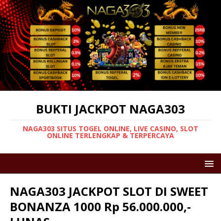
BUKTI JACKPOT NAGA303
NAGA303 SITUS TOGEL ONLINE, LIVE CASINO, SLOT
ONLINE TERLENGKAP & TERPERCAYA
NAGA303 JACKPOT SLOT DI SWEET
BONANZA 1000 Rp 56.000.000,-