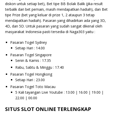
diskon untuk setiap bet), Bet tipe BB Bolak Balik (jika result
terbalik dari bet pemain, masih mendapatkan hadiah), dan Bet
tipe Prize (bet yang keluar di prize 1, 2 ataupun 3 tetap
mendapatkan hadiah). Pasaran yang dihadirkan ada yang 3D,
4D, dan 5D. Untuk pasaran yang sudah sangat dikenal oleh
masyarakat Indonesia pasti tersedia di Naga303 yaitu :
Pasaran Togel Sydney
Setiap Hari : 14.00
Pasaran Togel Singapore
Senin & Kamis : 17.35
Rabu, Sabtu & Minggu : 17.40
Pasaran Togel Hongkong
Setiap Hari : 23.00
Pasaran Togel Toto Macau
5 Kali tayangan Live Youtube : 13.00 | 16.00 | 19.00 |
22.00 | 00.00
SITUS SLOT ONLINE TERLENGKAP