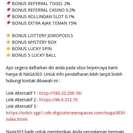
BONUS REFERRAL TOGEL 2%
BONUS REFERRAL CASINO 0.2%
BONUS ROLLINGAN SLOT 0.1%
BONUS EXTRA AJAK TEMAN 15%
BONUS LOTTERY JOWOPOOLS
BONUS MYSTERY BOX
BONUS LUCKY SPIN
BONUS 5 LUCKY BALL
Ayo segera daftarkan diri anda pada situs terpercaya kami
hanya di NAGA303. Untuk info pendaftaran lebih lanjut boleh
hubungi kontak dibawah ini :
Link Alternatif 1 :
http://165.22.250.76/
Link Alternatif 2 :
https://96.9.212.70
Link Alternatif 3 :
https://orbit.sgp1.cdn.digitaloceanspaces.com/naga303/i
ndex.html
Naga303 hadir untuk memberikan Anda pengalaman bermain