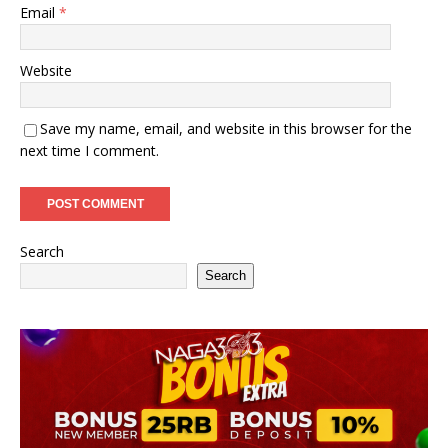
Email
*
Website
Save my name, email, and website in this browser for the
next time I comment.
Search
Search