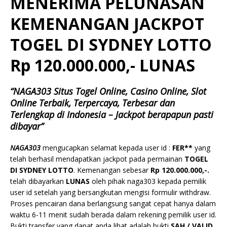
MENERIMA PELUNASAN
KEMENANGAN JACKPOT
TOGEL DI SYDNEY LOTTO
Rp 120.000.000,- LUNAS
“NAGA303 Situs Togel Online, Casino Online, Slot
Online Terbaik, Terpercaya, Terbesar dan
Terlengkap di Indonesia – Jackpot berapapun pasti
dibayar”
NAGA303
mengucapkan selamat kepada user id :
FER**
yang
telah berhasil mendapatkan jackpot pada permainan
TOGEL
DI SYDNEY LOTTO
. Kemenangan sebesar
Rp 120.000.000,-.
telah dibayarkan
LUNAS
oleh pihak naga303 kepada pemilik
user id setelah yang bersangkutan mengisi formulir withdraw.
Proses pencairan dana berlangsung sangat cepat hanya dalam
waktu 6-11 menit sudah berada dalam rekening pemilik user id.
Bukti transfer yang dapat anda lihat adalah bukti
SAH / VALID