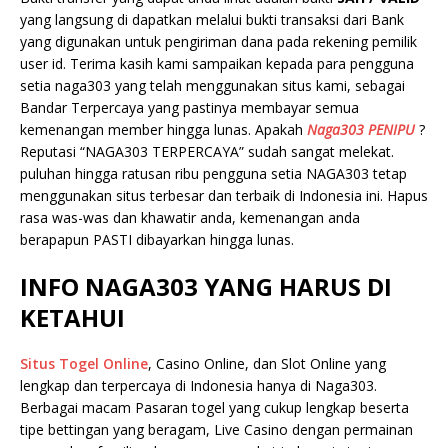
yang langsung di dapatkan melalui bukti transaksi dari Bank
yang digunakan untuk pengiriman dana pada rekening pemilik
user id. Terima kasih kami sampaikan kepada para pengguna
setia naga303 yang telah menggunakan situs kami, sebagai
Bandar Terpercaya yang pastinya membayar semua
kemenangan member hingga lunas. Apakah
Naga303
PENIPU
?
Reputasi “NAGA303 TERPERCAYA” sudah sangat melekat.
puluhan hingga ratusan ribu pengguna setia NAGA303 tetap
menggunakan situs terbesar dan terbaik di Indonesia ini. Hapus
rasa was-was dan khawatir anda, kemenangan anda
berapapun PASTI dibayarkan hingga lunas.
INFO NAGA303 YANG HARUS DI
KETAHUI
Situs Togel Online
, Casino Online, dan Slot Online yang
lengkap dan terpercaya di Indonesia hanya di Naga303.
Berbagai macam Pasaran togel yang cukup lengkap beserta
tipe bettingan yang beragam, Live Casino dengan permainan