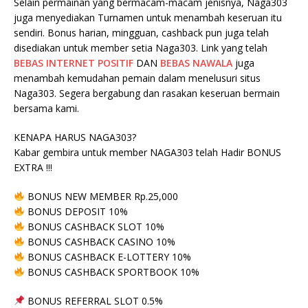
Selain permainan yang bermacam-macam jenisnya, Naga303
juga menyediakan Turnamen untuk menambah keseruan itu
sendiri. Bonus harian, mingguan, cashback pun juga telah
disediakan untuk member setia Naga303. Link yang telah
BEBAS INTERNET POSITIF
DAN
BEBAS NAWALA
juga
menambah kemudahan pemain dalam menelusuri situs
Naga303. Segera bergabung dan rasakan keseruan bermain
bersama kami.
KENAPA HARUS NAGA303?
Kabar gembira untuk member NAGA303 telah Hadir BONUS
EXTRA !!!
BONUS NEW MEMBER Rp.25,000
BONUS DEPOSIT 10%
BONUS CASHBACK SLOT 10%
BONUS CASHBACK CASINO 10%
BONUS CASHBACK E-LOTTERY 10%
BONUS CASHBACK SPORTBOOK 10%
BONUS REFERRAL SLOT 0.5%