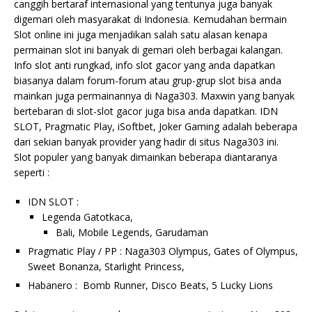
canggih bertaraf internasional yang tentunya juga banyak
digemari oleh masyarakat di Indonesia. Kemudahan bermain
Slot online ini juga menjadikan salah satu alasan kenapa
permainan slot ini banyak di gemari oleh berbagai kalangan.
Info slot anti rungkad, info slot gacor yang anda dapatkan
biasanya dalam forum-forum atau grup-grup slot bisa anda
mainkan juga permainannya di Naga303. Maxwin yang banyak
bertebaran di slot-slot gacor juga bisa anda dapatkan. IDN
SLOT, Pragmatic Play, iSoftbet, Joker Gaming adalah beberapa
dari sekian banyak provider yang hadir di situs Naga303 ini.
Slot populer yang banyak dimainkan beberapa diantaranya
seperti :
IDN SLOT :
Legenda Gatotkaca,
Bali, Mobile Legends, Garudaman
Pragmatic Play / PP : Naga303 Olympus, Gates of Olympus,
Sweet Bonanza, Starlight Princess,
Habanero : Bomb Runner, Disco Beats, 5 Lucky Lions