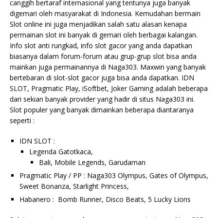
canggih bertaraf internasional yang tentunya juga banyak
digemari oleh masyarakat di Indonesia. Kemudahan bermain
Slot online ini juga menjadikan salah satu alasan kenapa
permainan slot ini banyak di gemari oleh berbagai kalangan.
Info slot anti rungkad, info slot gacor yang anda dapatkan
biasanya dalam forum-forum atau grup-grup slot bisa anda
mainkan juga permainannya di Naga303. Maxwin yang banyak
bertebaran di slot-slot gacor juga bisa anda dapatkan. IDN
SLOT, Pragmatic Play, iSoftbet, Joker Gaming adalah beberapa
dari sekian banyak provider yang hadir di situs Naga303 ini.
Slot populer yang banyak dimainkan beberapa diantaranya
seperti :
IDN SLOT :
Legenda Gatotkaca,
Bali, Mobile Legends, Garudaman
Pragmatic Play / PP : Naga303 Olympus, Gates of Olympus,
Sweet Bonanza, Starlight Princess,
Habanero : Bomb Runner, Disco Beats, 5 Lucky Lions