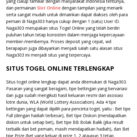
yang cukup familiar dengan masyarakat indonesia tentunya,
dan permainan
Slot Online
dengan tampilan yang menarik
serta sangat mudah untuk dimainkan dapat diakses oleh para
pemain di Naga303 hanya cukup dengan 1 (satu) User ID.
Naga303 merupakan situs Togel Online yang telah berdiri
puluhan tahun tetap konsisten dalam menjaga kepercayaan
member-membernya. Proses deposit yang cepat, wd
berapapun juga dibayarkan menjadi salah satu alasan situs
Naga303 ini menjadi situs yang terpercaya.
SITUS TOGEL ONLINE TERLENGKAP
Situs togel online lengkap dapat anda ditemukan di Naga303.
Pasaran yang sangat beragam, tipe bettingan yang bervariasi
dan juga sudah mengikuti hasil keluaran resmi dari asosiasi
lotre dunia, WLA (World Lottery Association). Ada 4 tipe
bettingan yang dapat dipilih para pencinta togel, yaitu : Bet tipe
Full (dengan hadiah terbesar), Bet tipe Diskon (mendapatkan
diskon untuk setiap bet), Bet tipe BB Bolak Balik (jika result
terbalik dari bet pemain, masih mendapatkan hadiah), dan Bet
tipe Prize (bet yang keluar di prize 1, 2 ataupun 3 tetap