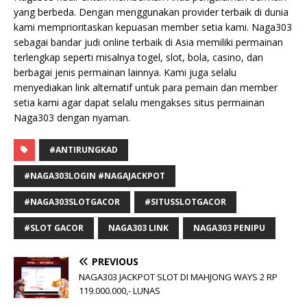
yang berbeda. Dengan menggunakan provider terbaik di dunia
kami memprioritaskan kepuasan member setia kami. Naga303
sebagai bandar judi online terbaik di Asia memiliki permainan
terlengkap seperti misalnya togel, slot, bola, casino, dan
berbagai jenis permainan lainnya. Kami juga selalu
menyediakan link alternatif untuk para pemain dan member
setia kami agar dapat selalu mengakses situs permainan
Naga303 dengan nyaman.
#ANTIRUNGKAD
#NAGA303LOGIN #NAGAJACKPOT
#NAGA303SLOTGACOR
#SITUSSLOTGACOR
#SLOT GACOR
NAGA303 LINK
NAGA303 PENIPU
PREVIOUS
NAGA303 JACKPOT SLOT DI MAHJONG WAYS 2 RP
119.000.000,- LUNAS