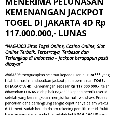
MENERIMA PELUNASAN
KEMENANGAN JACKPOT
TOGEL DI JAKARTA 4D Rp
117.000.000,- LUNAS
“NAGA303 Situs Togel Online, Casino Online, Slot
Online Terbaik, Terpercaya, Terbesar dan
Terlengkap di Indonesia – Jackpot berapapun pasti
dibayar”
NAGA303
mengucapkan selamat kepada user id :
PRA***
yang
telah berhasil mendapatkan jackpot pada permainan
TOGEL
DI JAKARTA 4D
. Kemenangan sebesar
Rp 117.000.000,-.
telah
dibayarkan
LUNAS
oleh pihak naga303 kepada pemilik user id
setelah yang bersangkutan mengisi formulir withdraw. Proses
pencairan dana berlangsung sangat cepat hanya dalam waktu
6-11 menit sudah berada dalam rekening pemilik user id. Bukti
transfer yang dapat anda lihat adalah bukti
SAH / VALID
yang