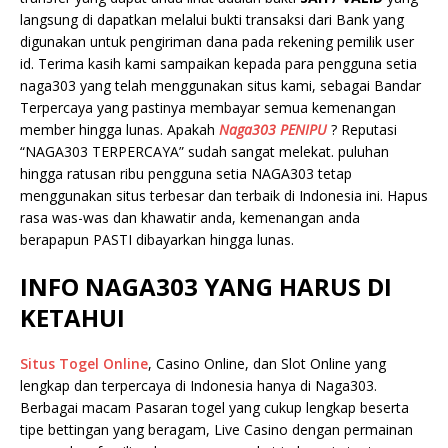
langsung di dapatkan melalui bukti transaksi dari Bank yang
digunakan untuk pengiriman dana pada rekening pemilik user
id. Terima kasih kami sampaikan kepada para pengguna setia
naga303 yang telah menggunakan situs kami, sebagai Bandar
Terpercaya yang pastinya membayar semua kemenangan
member hingga lunas. Apakah
Naga303
PENIPU
? Reputasi
“NAGA303 TERPERCAYA” sudah sangat melekat. puluhan
hingga ratusan ribu pengguna setia NAGA303 tetap
menggunakan situs terbesar dan terbaik di Indonesia ini. Hapus
rasa was-was dan khawatir anda, kemenangan anda
berapapun PASTI dibayarkan hingga lunas.
INFO NAGA303 YANG HARUS DI
KETAHUI
Situs Togel Online
, Casino Online, dan Slot Online yang
lengkap dan terpercaya di Indonesia hanya di Naga303.
Berbagai macam Pasaran togel yang cukup lengkap beserta
tipe bettingan yang beragam, Live Casino dengan permainan