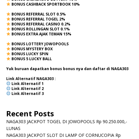
BONUS CASHBACK SPORTBOOK 10%
BONUS REFERRAL SLOT 0.5%
BONUS REFERRAL TOGEL 2%
BONUS REFERRAL CASINO 0.2%
BONUS ROLLINGAN SLOT 0.1%
BONUS EXTRA AJAK TEMAN 15%
BONUS LOTTERY JOWOPOOLS
BONUS MYSTERY BOX
BONUS LUCKY SPIN
BONUS 5 LUCKY BALL
Yuk buruan dapatkan bonus bonus nya dan daftar di NAGA303
Link Alternatif NAGA303 :
Link Alternatif
1
Link Alternatif
2
Link Alternatif 3
Recent Posts
NAGA303 JACKPOT TOGEL DI JOWOPOOLS Rp 90.250.000,-
LUNAS
NAGA303 JACKPOT SLOT DI LAMP OF CORNUCOPIA Rp