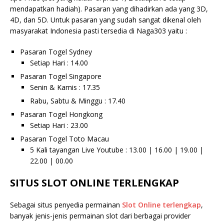
mendapatkan hadiah). Pasaran yang dihadirkan ada yang 3D,
4D, dan 5D. Untuk pasaran yang sudah sangat dikenal oleh
masyarakat Indonesia pasti tersedia di Naga303 yaitu :
Pasaran Togel Sydney
Setiap Hari : 14.00
Pasaran Togel Singapore
Senin & Kamis : 17.35
Rabu, Sabtu & Minggu : 17.40
Pasaran Togel Hongkong
Setiap Hari : 23.00
Pasaran Togel Toto Macau
5 Kali tayangan Live Youtube : 13.00 | 16.00 | 19.00 |
22.00 | 00.00
SITUS SLOT ONLINE TERLENGKAP
Sebagai situs penyedia permainan
Slot Online terlengkap
,
banyak jenis-jenis permainan slot dari berbagai provider