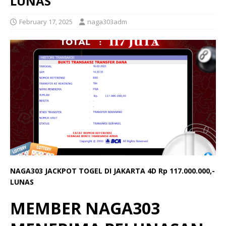
LUNAS
February 17, 2025
naga303adm
NAGA303 JACKPOT TOGEL DI JAKARTA 4D Rp 117.000.000,-
LUNAS
MEMBER NAGA303