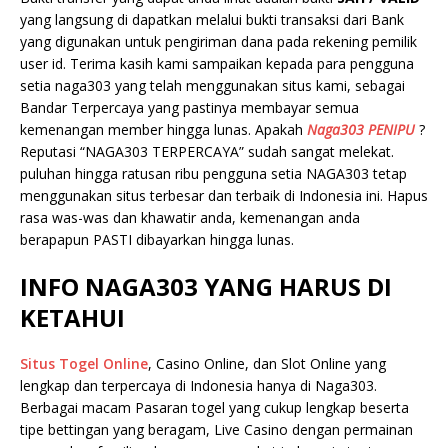
yang langsung di dapatkan melalui bukti transaksi dari Bank
yang digunakan untuk pengiriman dana pada rekening pemilik
user id. Terima kasih kami sampaikan kepada para pengguna
setia naga303 yang telah menggunakan situs kami, sebagai
Bandar Terpercaya yang pastinya membayar semua
kemenangan member hingga lunas. Apakah
Naga303
PENIPU
?
Reputasi “NAGA303 TERPERCAYA” sudah sangat melekat.
puluhan hingga ratusan ribu pengguna setia NAGA303 tetap
menggunakan situs terbesar dan terbaik di Indonesia ini. Hapus
rasa was-was dan khawatir anda, kemenangan anda
berapapun PASTI dibayarkan hingga lunas.
INFO NAGA303 YANG HARUS DI
KETAHUI
Situs Togel Online
, Casino Online, dan Slot Online yang
lengkap dan terpercaya di Indonesia hanya di Naga303.
Berbagai macam Pasaran togel yang cukup lengkap beserta
tipe bettingan yang beragam, Live Casino dengan permainan