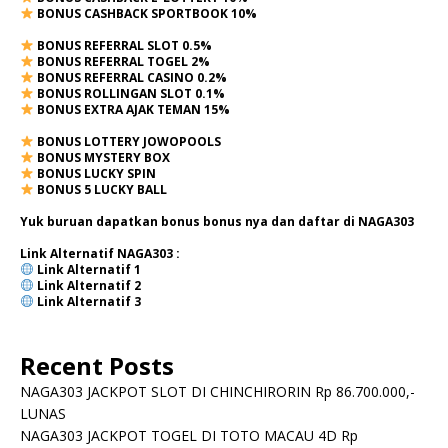
BONUS CASHBACK SPORTBOOK 10%
BONUS REFERRAL SLOT 0.5%
BONUS REFERRAL TOGEL 2%
BONUS REFERRAL CASINO 0.2%
BONUS ROLLINGAN SLOT 0.1%
BONUS EXTRA AJAK TEMAN 15%
BONUS LOTTERY JOWOPOOLS
BONUS MYSTERY BOX
BONUS LUCKY SPIN
BONUS 5 LUCKY BALL
Yuk buruan dapatkan bonus bonus nya dan daftar di NAGA303
Link Alternatif NAGA303 :
Link Alternatif
1
Link Alternatif
2
Link Alternatif 3
Recent Posts
NAGA303 JACKPOT SLOT DI CHINCHIRORIN Rp 86.700.000,-
LUNAS
NAGA303 JACKPOT TOGEL DI TOTO MACAU 4D Rp