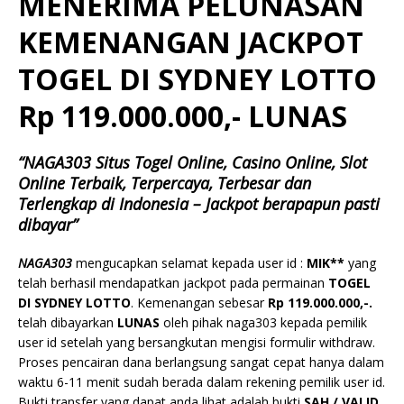
MENERIMA PELUNASAN
KEMENANGAN JACKPOT
TOGEL DI SYDNEY LOTTO
Rp 119.000.000,- LUNAS
“NAGA303 Situs Togel Online, Casino Online, Slot
Online Terbaik, Terpercaya, Terbesar dan
Terlengkap di Indonesia – Jackpot berapapun pasti
dibayar”
NAGA303
mengucapkan selamat kepada user id :
MIK**
yang
telah berhasil mendapatkan jackpot pada permainan
TOGEL
DI SYDNEY LOTTO
. Kemenangan sebesar
Rp 119.000.000,-.
telah dibayarkan
LUNAS
oleh pihak naga303 kepada pemilik
user id setelah yang bersangkutan mengisi formulir withdraw.
Proses pencairan dana berlangsung sangat cepat hanya dalam
waktu 6-11 menit sudah berada dalam rekening pemilik user id.
Bukti transfer yang dapat anda lihat adalah bukti
SAH / VALID