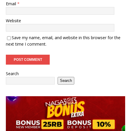
Email
*
Website
Save my name, email, and website in this browser for the
next time I comment.
Search
Search