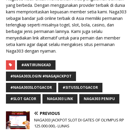
yang berbeda. Dengan menggunakan provider terbaik di dunia
kami memprioritaskan kepuasan member setia kami. Naga303
sebagai bandar judi online terbaik di Asia memiliki permainan
terlengkap seperti misalnya togel, slot, bola, casino, dan
berbagai jenis permainan lainnya. Kami juga selalu
menyediakan link alternatif untuk para pemain dan member
setia kami agar dapat selalu mengakses situs permainan
Naga303 dengan nyaman.
#ANTIRUNGKAD
#NAGA303LOGIN #NAGAJACKPOT
#NAGA303SLOTGACOR
#SITUSSLOTGACOR
#SLOT GACOR
NAGA303 LINK
NAGA303 PENIPU
PREVIOUS
NAGA303 JACKPOT SLOT DI GATES OF OLYMPUS RP
125.000.000,- LUNAS