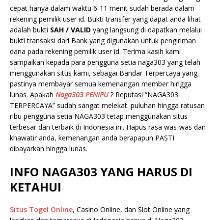
cepat hanya dalam waktu 6-11 menit sudah berada dalam
rekening pemilik user id. Bukti transfer yang dapat anda lihat
adalah bukti
SAH / VALID
yang langsung di dapatkan melalui
bukti transaksi dari Bank yang digunakan untuk pengiriman
dana pada rekening pemilik user id. Terima kasih kami
sampaikan kepada para pengguna setia naga303 yang telah
menggunakan situs kami, sebagai Bandar Terpercaya yang
pastinya membayar semua kemenangan member hingga
lunas. Apakah
Naga303
PENIPU
? Reputasi “NAGA303
TERPERCAYA” sudah sangat melekat. puluhan hingga ratusan
ribu pengguna setia NAGA303 tetap menggunakan situs
terbesar dan terbaik di Indonesia ini. Hapus rasa was-was dan
khawatir anda, kemenangan anda berapapun PASTI
dibayarkan hingga lunas.
INFO NAGA303 YANG HARUS DI
KETAHUI
Situs Togel Online
, Casino Online, dan Slot Online yang