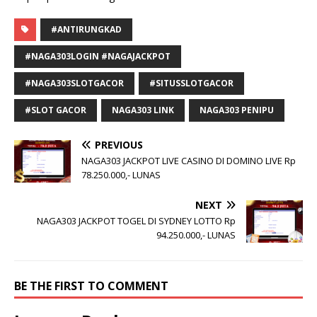
#ANTIRUNGKAD
#NAGA303LOGIN #NAGAJACKPOT
#NAGA303SLOTGACOR
#SITUSSLOTGACOR
#SLOT GACOR
NAGA303 LINK
NAGA303 PENIPU
PREVIOUS
NAGA303 JACKPOT LIVE CASINO DI DOMINO LIVE Rp
78.250.000,- LUNAS
NEXT
NAGA303 JACKPOT TOGEL DI SYDNEY LOTTO Rp
94.250.000,- LUNAS
BE THE FIRST TO COMMENT