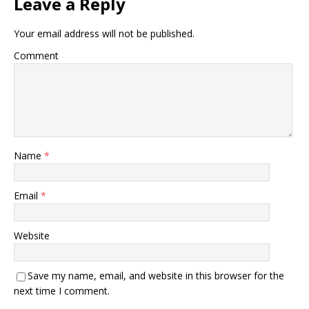
Leave a Reply
Your email address will not be published.
Comment
Name
*
Email
*
Website
Save my name, email, and website in this browser for the
next time I comment.