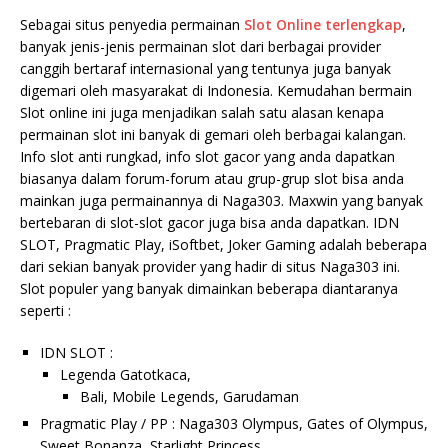
Sebagai situs penyedia permainan
Slot Online terlengkap
,
banyak jenis-jenis permainan slot dari berbagai provider
canggih bertaraf internasional yang tentunya juga banyak
digemari oleh masyarakat di Indonesia. Kemudahan bermain
Slot online ini juga menjadikan salah satu alasan kenapa
permainan slot ini banyak di gemari oleh berbagai kalangan.
Info slot anti rungkad, info slot gacor yang anda dapatkan
biasanya dalam forum-forum atau grup-grup slot bisa anda
mainkan juga permainannya di Naga303. Maxwin yang banyak
bertebaran di slot-slot gacor juga bisa anda dapatkan. IDN
SLOT, Pragmatic Play, iSoftbet, Joker Gaming adalah beberapa
dari sekian banyak provider yang hadir di situs Naga303 ini.
Slot populer yang banyak dimainkan beberapa diantaranya
seperti :
IDN SLOT :
Legenda Gatotkaca,
Bali, Mobile Legends, Garudaman
Pragmatic Play / PP : Naga303 Olympus, Gates of Olympus,
Sweet Bonanza, Starlight Princess,