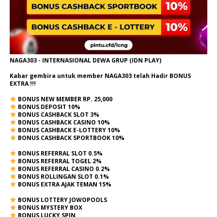
NAGA303 - INTERNASIONAL DEWA GRUP (IDN PLAY)
Kabar gembira untuk member NAGA303 telah Hadir BONUS
EXTRA !!!
BONUS NEW MEMBER RP. 25,000
BONUS DEPOSIT 10%
BONUS CASHBACK SLOT 3%
BONUS CASHBACK CASINO 10%
BONUS CASHBACK E-LOTTERY 10%
BONUS CASHBACK SPORTBOOK 10%
BONUS REFERRAL SLOT 0.5%
BONUS REFERRAL TOGEL 2%
BONUS REFERRAL CASINO 0.2%
BONUS ROLLINGAN SLOT 0.1%
BONUS EXTRA AJAK TEMAN 15%
BONUS LOTTERY JOWOPOOLS
BONUS MYSTERY BOX
BONUS LUCKY SPIN