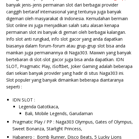
banyak jenis-jenis permainan slot dari berbagai provider
canggih bertaraf internasional yang tentunya juga banyak
digemari oleh masyarakat di Indonesia. Kemudahan bermain
Slot online ini juga menjadikan salah satu alasan kenapa
permainan slot ini banyak di gemari oleh berbagai kalangan.
Info slot anti rungkad, info slot gacor yang anda dapatkan
biasanya dalam forum-forum atau grup-grup slot bisa anda
mainkan juga permainannya di Naga303. Maxwin yang banyak
bertebaran di slot-slot gacor juga bisa anda dapatkan. IDN
SLOT, Pragmatic Play, iSoftbet, Joker Gaming adalah beberapa
dari sekian banyak provider yang hadir di situs Naga303 ini.
Slot populer yang banyak dimainkan beberapa diantaranya
seperti :
IDN SLOT :
Legenda Gatotkaca,
Bali, Mobile Legends, Garudaman
Pragmatic Play / PP : Naga303 Olympus, Gates of Olympus,
Sweet Bonanza, Starlight Princess,
Habanero : Bomb Runner, Disco Beats, 5 Lucky Lions