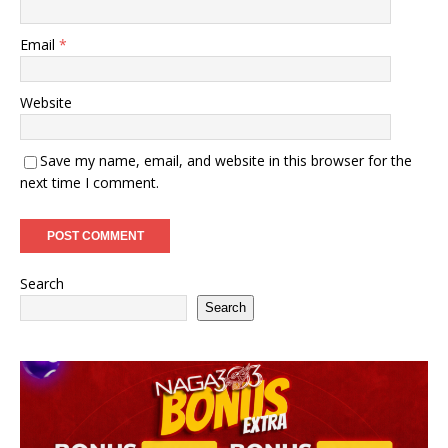
Email
*
Website
Save my name, email, and website in this browser for the
next time I comment.
Search
Search