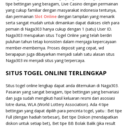
tipe bettingan yang beragam, Live Casino dengan permainan
yang cukup familiar dengan masyarakat indonesia tentunya,
dan permainan
Slot Online
dengan tampilan yang menarik
serta sangat mudah untuk dimainkan dapat diakses oleh para
pemain di Naga303 hanya cukup dengan 1 (satu) User ID.
Naga303 merupakan situs Togel Online yang telah berdiri
puluhan tahun tetap konsisten dalam menjaga kepercayaan
member-membernya. Proses deposit yang cepat, wd
berapapun juga dibayarkan menjadi salah satu alasan situs
Naga303 ini menjadi situs yang terpercaya.
SITUS TOGEL ONLINE TERLENGKAP
Situs togel online lengkap dapat anda ditemukan di Naga303.
Pasaran yang sangat beragam, tipe bettingan yang bervariasi
dan juga sudah mengikuti hasil keluaran resmi dari asosiasi
lotre dunia, WLA (World Lottery Association). Ada 4 tipe
bettingan yang dapat dipilih para pencinta togel, yaitu : Bet tipe
Full (dengan hadiah terbesar), Bet tipe Diskon (mendapatkan
diskon untuk setiap bet), Bet tipe BB Bolak Balik (jika result