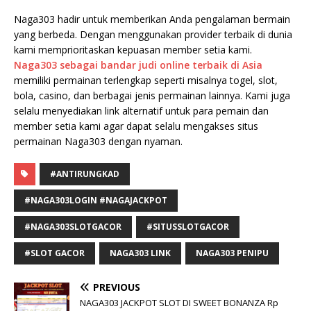
Naga303 hadir untuk memberikan Anda pengalaman bermain
yang berbeda. Dengan menggunakan provider terbaik di dunia
kami memprioritaskan kepuasan member setia kami.
Naga303 sebagai bandar judi online terbaik di Asia
memiliki permainan terlengkap seperti misalnya togel, slot,
bola, casino, dan berbagai jenis permainan lainnya. Kami juga
selalu menyediakan link alternatif untuk para pemain dan
member setia kami agar dapat selalu mengakses situs
permainan Naga303 dengan nyaman.
#ANTIRUNGKAD
#NAGA303LOGIN #NAGAJACKPOT
#NAGA303SLOTGACOR
#SITUSSLOTGACOR
#SLOT GACOR
NAGA303 LINK
NAGA303 PENIPU
PREVIOUS
NAGA303 JACKPOT SLOT DI SWEET BONANZA Rp