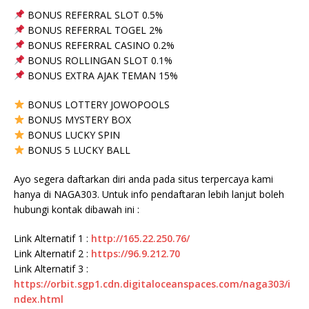
BONUS REFERRAL SLOT 0.5%
BONUS REFERRAL TOGEL 2%
BONUS REFERRAL CASINO 0.2%
BONUS ROLLINGAN SLOT 0.1%
BONUS EXTRA AJAK TEMAN 15%
BONUS LOTTERY JOWOPOOLS
BONUS MYSTERY BOX
BONUS LUCKY SPIN
BONUS 5 LUCKY BALL
Ayo segera daftarkan diri anda pada situs terpercaya kami
hanya di NAGA303. Untuk info pendaftaran lebih lanjut boleh
hubungi kontak dibawah ini :
Link Alternatif 1 :
http://165.22.250.76/
Link Alternatif 2 :
https://96.9.212.70
Link Alternatif 3 :
https://orbit.sgp1.cdn.digitaloceanspaces.com/naga303/i
ndex.html