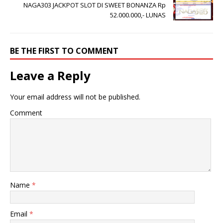
NAGA303 JACKPOT SLOT DI SWEET BONANZA Rp
52.000.000,- LUNAS
BE THE FIRST TO COMMENT
Leave a Reply
Your email address will not be published.
Comment
Name
*
Email
*