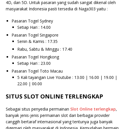
4D, dan 5D. Untuk pasaran yang sudah sangat dikenal oleh
masyarakat Indonesia pasti tersedia di Naga303 yaitu :
Pasaran Togel Sydney
Setiap Hari : 14.00
Pasaran Togel Singapore
Senin & Kamis : 17.35
Rabu, Sabtu & Minggu : 17.40
Pasaran Togel Hongkong
Setiap Hari : 23.00
Pasaran Togel Toto Macau
5 Kali tayangan Live Youtube : 13.00 | 16.00 | 19.00 |
22.00 | 00.00
SITUS SLOT ONLINE TERLENGKAP
Sebagai situs penyedia permainan
Slot Online terlengkap
,
banyak jenis-jenis permainan slot dari berbagai provider
canggih bertaraf internasional yang tentunya juga banyak
digemari oleh masyarakat di Indonesia. Kemudahan bermain