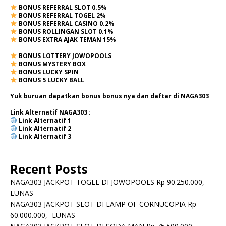
BONUS REFERRAL SLOT 0.5%
BONUS REFERRAL TOGEL 2%
BONUS REFERRAL CASINO 0.2%
BONUS ROLLINGAN SLOT 0.1%
BONUS EXTRA AJAK TEMAN 15%
BONUS LOTTERY JOWOPOOLS
BONUS MYSTERY BOX
BONUS LUCKY SPIN
BONUS 5 LUCKY BALL
Yuk buruan dapatkan bonus bonus nya dan daftar di NAGA303
Link Alternatif NAGA303 :
Link Alternatif
1
Link Alternatif
2
Link Alternatif 3
Recent Posts
NAGA303 JACKPOT TOGEL DI JOWOPOOLS Rp 90.250.000,-
LUNAS
NAGA303 JACKPOT SLOT DI LAMP OF CORNUCOPIA Rp
60.000.000,- LUNAS