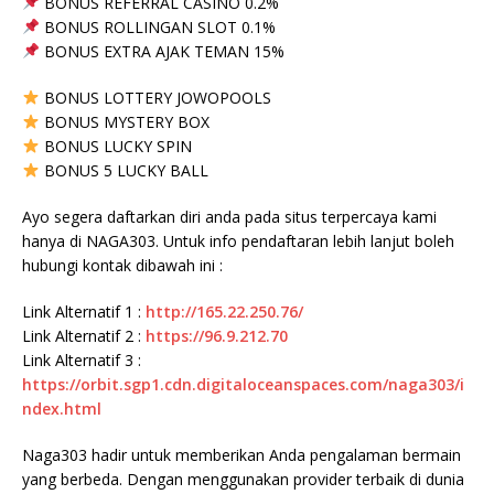
BONUS REFERRAL CASINO 0.2%
BONUS ROLLINGAN SLOT 0.1%
BONUS EXTRA AJAK TEMAN 15%
BONUS LOTTERY JOWOPOOLS
BONUS MYSTERY BOX
BONUS LUCKY SPIN
BONUS 5 LUCKY BALL
Ayo segera daftarkan diri anda pada situs terpercaya kami
hanya di NAGA303. Untuk info pendaftaran lebih lanjut boleh
hubungi kontak dibawah ini :
Link Alternatif 1 :
http://165.22.250.76/
Link Alternatif 2 :
https://96.9.212.70
Link Alternatif 3 :
https://orbit.sgp1.cdn.digitaloceanspaces.com/naga303/i
ndex.html
Naga303 hadir untuk memberikan Anda pengalaman bermain
yang berbeda. Dengan menggunakan provider terbaik di dunia