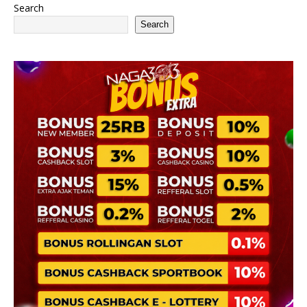
Search
Search