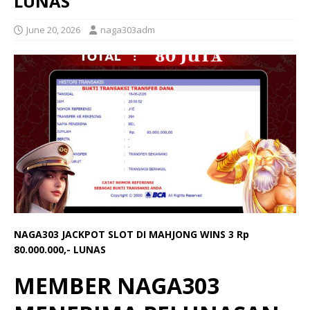
LUNAS
June 20, 2026
naga303adm
NAGA303 JACKPOT SLOT DI MAHJONG WINS 3 Rp
80.000.000,- LUNAS
MEMBER NAGA303