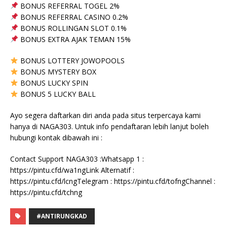
BONUS REFERRAL TOGEL 2%
BONUS REFERRAL CASINO 0.2%
BONUS ROLLINGAN SLOT 0.1%
BONUS EXTRA AJAK TEMAN 15%
BONUS LOTTERY JOWOPOOLS
BONUS MYSTERY BOX
BONUS LUCKY SPIN
BONUS 5 LUCKY BALL
Ayo segera daftarkan diri anda pada situs terpercaya kami
hanya di NAGA303. Untuk info pendaftaran lebih lanjut boleh
hubungi kontak dibawah ini :
Contact Support NAGA303 :Whatsapp 1 :
https://pintu.cfd/wa1ngLink Alternatif :
https://pintu.cfd/lcngTelegram : https://pintu.cfd/tofngChannel :
https://pintu.cfd/tchng
#ANTIRUNGKAD