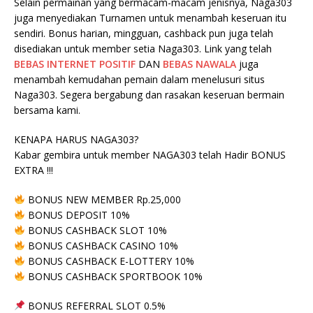
Selain permainan yang bermacam-macam jenisnya, Naga303
juga menyediakan Turnamen untuk menambah keseruan itu
sendiri. Bonus harian, mingguan, cashback pun juga telah
disediakan untuk member setia Naga303. Link yang telah
BEBAS INTERNET
POSITIF
DAN
BEBAS NAWALA
juga
menambah kemudahan pemain dalam menelusuri situs
Naga303. Segera bergabung dan rasakan keseruan bermain
bersama kami.
KENAPA HARUS NAGA303?
Kabar gembira untuk member NAGA303 telah Hadir BONUS
EXTRA !!!
BONUS NEW MEMBER Rp.25,000
BONUS DEPOSIT 10%
BONUS CASHBACK SLOT 10%
BONUS CASHBACK CASINO 10%
BONUS CASHBACK E-LOTTERY 10%
BONUS CASHBACK SPORTBOOK 10%
BONUS REFERRAL SLOT 0.5%