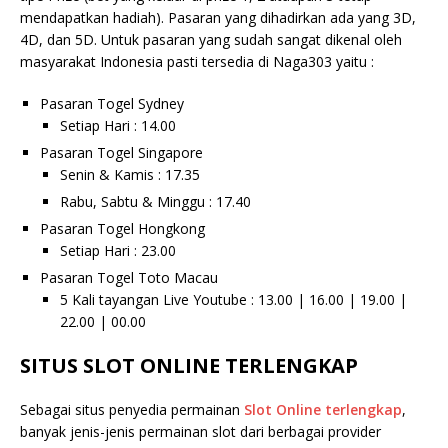
mendapatkan hadiah). Pasaran yang dihadirkan ada yang 3D,
4D, dan 5D. Untuk pasaran yang sudah sangat dikenal oleh
masyarakat Indonesia pasti tersedia di Naga303 yaitu :
Pasaran Togel Sydney
Setiap Hari : 14.00
Pasaran Togel Singapore
Senin & Kamis : 17.35
Rabu, Sabtu & Minggu : 17.40
Pasaran Togel Hongkong
Setiap Hari : 23.00
Pasaran Togel Toto Macau
5 Kali tayangan Live Youtube : 13.00 | 16.00 | 19.00 |
22.00 | 00.00
SITUS SLOT ONLINE TERLENGKAP
Sebagai situs penyedia permainan
Slot Online terlengkap
,
banyak jenis-jenis permainan slot dari berbagai provider