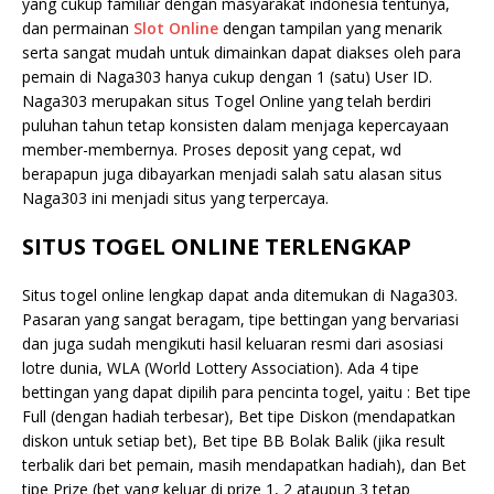
yang cukup familiar dengan masyarakat indonesia tentunya,
dan permainan
Slot Online
dengan tampilan yang menarik
serta sangat mudah untuk dimainkan dapat diakses oleh para
pemain di Naga303 hanya cukup dengan 1 (satu) User ID.
Naga303 merupakan situs Togel Online yang telah berdiri
puluhan tahun tetap konsisten dalam menjaga kepercayaan
member-membernya. Proses deposit yang cepat, wd
berapapun juga dibayarkan menjadi salah satu alasan situs
Naga303 ini menjadi situs yang terpercaya.
SITUS TOGEL ONLINE TERLENGKAP
Situs togel online lengkap dapat anda ditemukan di Naga303.
Pasaran yang sangat beragam, tipe bettingan yang bervariasi
dan juga sudah mengikuti hasil keluaran resmi dari asosiasi
lotre dunia, WLA (World Lottery Association). Ada 4 tipe
bettingan yang dapat dipilih para pencinta togel, yaitu : Bet tipe
Full (dengan hadiah terbesar), Bet tipe Diskon (mendapatkan
diskon untuk setiap bet), Bet tipe BB Bolak Balik (jika result
terbalik dari bet pemain, masih mendapatkan hadiah), dan Bet
tipe Prize (bet yang keluar di prize 1, 2 ataupun 3 tetap