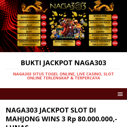
BUKTI JACKPOT NAGA303
NAGA303 SITUS TOGEL ONLINE, LIVE CASINO, SLOT
ONLINE TERLENGKAP & TERPERCAYA
NAGA303 JACKPOT SLOT DI
MAHJONG WINS 3 Rp 80.000.000,-