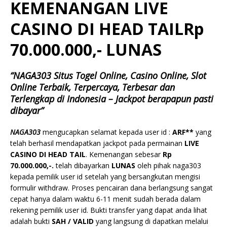
KEMENANGAN LIVE
CASINO DI HEAD TAILRp
70.000.000,- LUNAS
“NAGA303 Situs Togel Online, Casino Online, Slot
Online Terbaik, Terpercaya, Terbesar dan
Terlengkap di Indonesia – Jackpot berapapun pasti
dibayar”
NAGA303
mengucapkan selamat kepada user id :
ARF**
yang
telah berhasil mendapatkan jackpot pada permainan
LIVE
CASINO DI HEAD TAIL
. Kemenangan sebesar
Rp
70.000.000,-.
telah dibayarkan
LUNAS
oleh pihak naga303
kepada pemilik user id setelah yang bersangkutan mengisi
formulir withdraw. Proses pencairan dana berlangsung sangat
cepat hanya dalam waktu 6-11 menit sudah berada dalam
rekening pemilik user id. Bukti transfer yang dapat anda lihat
adalah bukti
SAH / VALID
yang langsung di dapatkan melalui