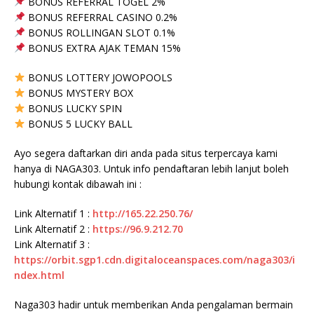
BONUS REFERRAL TOGEL 2%
BONUS REFERRAL CASINO 0.2%
BONUS ROLLINGAN SLOT 0.1%
BONUS EXTRA AJAK TEMAN 15%
BONUS LOTTERY JOWOPOOLS
BONUS MYSTERY BOX
BONUS LUCKY SPIN
BONUS 5 LUCKY BALL
Ayo segera daftarkan diri anda pada situs terpercaya kami
hanya di NAGA303. Untuk info pendaftaran lebih lanjut boleh
hubungi kontak dibawah ini :
Link Alternatif 1 :
http://165.22.250.76/
Link Alternatif 2 :
https://96.9.212.70
Link Alternatif 3 :
https://orbit.sgp1.cdn.digitaloceanspaces.com/naga303/i
ndex.html
Naga303 hadir untuk memberikan Anda pengalaman bermain