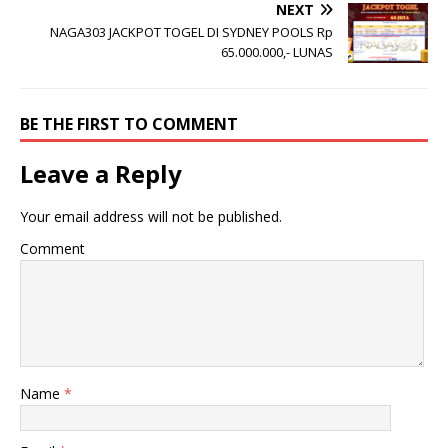
NEXT
NAGA303 JACKPOT TOGEL DI SYDNEY POOLS Rp
65.000.000,- LUNAS
BE THE FIRST TO COMMENT
Leave a Reply
Your email address will not be published.
Comment
Name
*