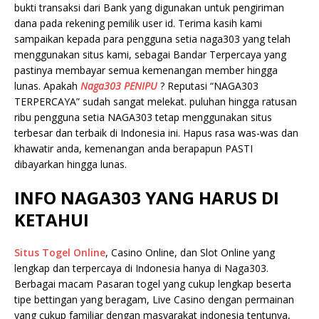
bukti transaksi dari Bank yang digunakan untuk pengiriman
dana pada rekening pemilik user id. Terima kasih kami
sampaikan kepada para pengguna setia naga303 yang telah
menggunakan situs kami, sebagai Bandar Terpercaya yang
pastinya membayar semua kemenangan member hingga
lunas. Apakah
Naga303
PENIPU
? Reputasi “NAGA303
TERPERCAYA” sudah sangat melekat. puluhan hingga ratusan
ribu pengguna setia NAGA303 tetap menggunakan situs
terbesar dan terbaik di Indonesia ini. Hapus rasa was-was dan
khawatir anda, kemenangan anda berapapun PASTI
dibayarkan hingga lunas.
INFO NAGA303 YANG HARUS DI
KETAHUI
Situs Togel Online
, Casino Online, dan Slot Online yang
lengkap dan terpercaya di Indonesia hanya di Naga303.
Berbagai macam Pasaran togel yang cukup lengkap beserta
tipe bettingan yang beragam, Live Casino dengan permainan
yang cukup familiar dengan masyarakat indonesia tentunya,