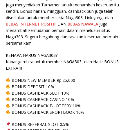
juga menyediakan Turnamen untuk menambah keseruan itu
sendiri. Bonus harian, mingguan, cashback pun juga telah
disediakan untuk member setia Naga303. Link yang telah
BEBAS INTERNET POSITIF
DAN
BEBAS NAWALA
juga
menambah kemudahan pemain dalam menelusuri situs
Naga303. Segera bergabung dan rasakan keseruan bermain
bersama kami.
KENAPA HARUS NAGA303?
Kabar gembira untuk member NAGA303 telah Hadir BONUS
EXTRA !!!
BONUS NEW MEMBER Rp.25,000
BONUS DEPOSIT 10%
BONUS CASHBACK SLOT 10%
BONUS CASHBACK CASINO 10%
BONUS CASHBACK E-LOTTERY 10%
BONUS CASHBACK SPORTBOOK 10%
BONUS REFERRAL SLOT 0.5%