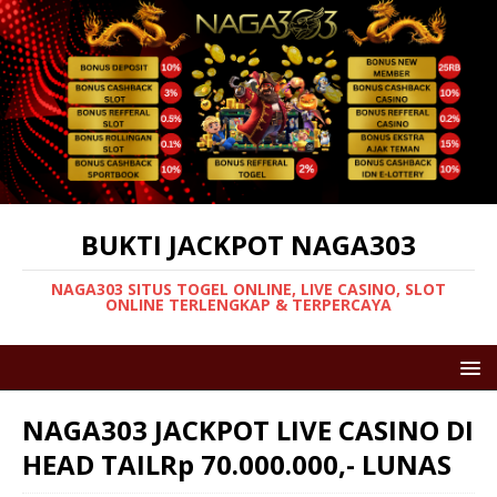
BUKTI JACKPOT NAGA303
NAGA303 SITUS TOGEL ONLINE, LIVE CASINO, SLOT
ONLINE TERLENGKAP & TERPERCAYA
NAGA303 JACKPOT LIVE CASINO DI
HEAD TAILRp 70.000.000,- LUNAS