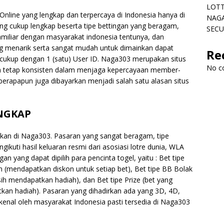
LOTT
 Online yang lengkap dan terpercaya di Indonesia hanya di
NAGA
g cukup lengkap beserta tipe bettingan yang beragam,
SECU
miliar dengan masyarakat indonesia tentunya, dan
g menarik serta sangat mudah untuk dimainkan dapat
Re
cukup dengan 1 (satu) User ID. Naga303 merupakan situs
No c
hun tetap konsisten dalam menjaga kepercayaan member-
erapapun juga dibayarkan menjadi salah satu alasan situs
ENGKAP
ukan di Naga303. Pasaran yang sangat beragam, tipe
ikuti hasil keluaran resmi dari asosiasi lotre dunia, WLA
gan yang dapat dipilih para pencinta togel, yaitu : Bet tipe
on (mendapatkan diskon untuk setiap bet), Bet tipe BB Bolak
masih mendapatkan hadiah), dan Bet tipe Prize (bet yang
atkan hadiah). Pasaran yang dihadirkan ada yang 3D, 4D,
kenal oleh masyarakat Indonesia pasti tersedia di Naga303