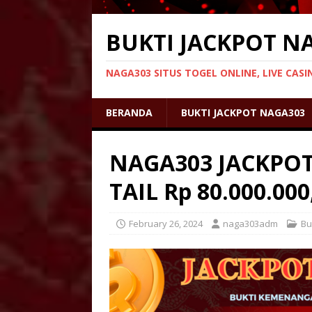
BUKTI JACKPOT N
NAGA303 SITUS TOGEL ONLINE, LIVE CAS
BERANDA
BUKTI JACKPOT NAGA303
NAGA303 JACKPOT
TAIL Rp 80.000.00
February 26, 2024
naga303adm
Bu