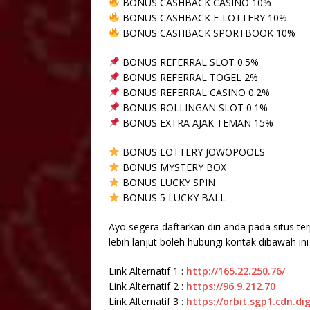
BONUS CASHBACK CASINO 10%
BONUS CASHBACK E-LOTTERY 10%
BONUS CASHBACK SPORTBOOK 10%
BONUS REFERRAL SLOT 0.5%
BONUS REFERRAL TOGEL 2%
BONUS REFERRAL CASINO 0.2%
BONUS ROLLINGAN SLOT 0.1%
BONUS EXTRA AJAK TEMAN 15%
BONUS LOTTERY JOWOPOOLS
BONUS MYSTERY BOX
BONUS LUCKY SPIN
BONUS 5 LUCKY BALL
Ayo segera daftarkan diri anda pada situs t
lebih lanjut boleh hubungi kontak dibawah ini 
Link Alternatif 1 :
http://165.22.250.76/
Link Alternatif 2 :
https://96.9.212.70
Link Alternatif 3 :
https://orbit.sgp1.cdn.d